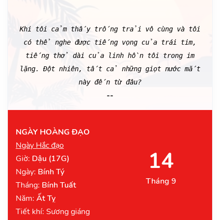
Khi tôi cảm thấy trống trải vô cùng và tôi
có thể nghe được tiếng vọng của trái tim,
tiếng thở dài của linh hồn tôi trong im
lặng. Đột nhiên, tất cả những giọt nước mắt
này đến từ đâu?
--
NGÀY HOÀNG ĐẠO
Ngày Hắc đạo
14
Giờ:
Dậu (17G)
Ngày:
Bính Tý
Tháng 9
Tháng:
Bính Tuất
Năm:
Ất Tỵ
Tiết khí: Sương giáng