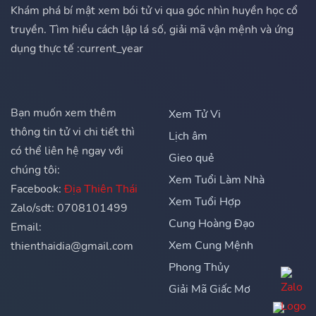
Khám phá bí mật xem bói tử vi qua góc nhìn huyền học cổ
truyền. Tìm hiểu cách lập lá số, giải mã vận mệnh và ứng
dụng thực tế :current_year
Bạn muốn xem thêm
Xem Tử Vi
thông tin tử vi chi tiết thì
Lịch âm
có thể liên hệ ngay với
Gieo quẻ
chúng tôi:
Xem Tuổi Làm Nhà
Facebook:
Địa Thiên Thái
Xem Tuổi Hợp
Zalo/sdt: 0708101499
Cung Hoàng Đạo
Email:
Xem Cung Mệnh
thienthaidia@gmail.com
Phong Thủy
Giải Mã Giấc Mơ