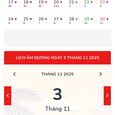
17
18
19
20
21
22
23
●
●
●
●
●
●
●
28
29
30
1/10
2
3
4
24
25
26
27
28
29
30
●
●
●
●
●
●
●
5
6
7
8
9
10
11
LỊCH ÂM DƯƠNG NGÀY 3 THÁNG 11 2025
THÁNG 11 2025
3
Tháng 11