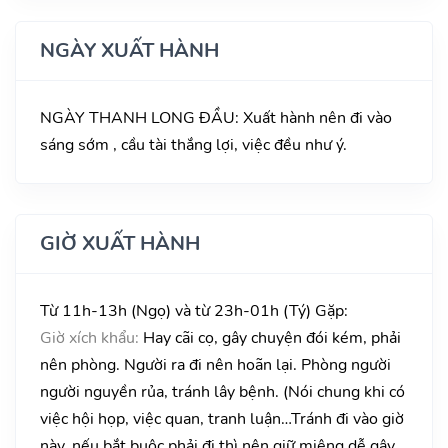
NGÀY XUẤT HÀNH
NGÀY THANH LONG ĐẦU: Xuất hành nên đi vào
sáng sớm , cầu tài thắng lợi, việc đều như ý.
GIỜ XUẤT HÀNH
Từ 11h-13h (Ngọ) và từ 23h-01h (Tý) Gặp:
Giờ xích khẩu:
Hay cãi cọ, gây chuyện đói kém, phải
nên phòng. Người ra đi nên hoãn lại. Phòng người
người nguyền rủa, tránh lây bệnh. (Nói chung khi có
việc hội họp, việc quan, tranh luận…Tránh đi vào giờ
này, nếu bắt buộc phải đi thì nên giữ miệng dễ gây