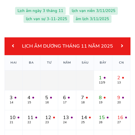
Lịch âm ngày 3 tháng 11
lịch vạn niên 3/11/2025
lịch vạn sự 3-11-2025
âm lịch 3/11/2025
LỊCH ÂM DƯƠNG THÁNG 11 NĂM 2025
HAI
BA
TƯ
NĂM
SÁU
BẢY
CN
1
2
●
●
12/9
13
3
4
5
6
7
8
9
●
●
●
●
●
●
●
14
15
16
17
18
19
20
10
11
12
13
14
15
16
●
●
●
●
●
●
●
21
22
23
24
25
26
27