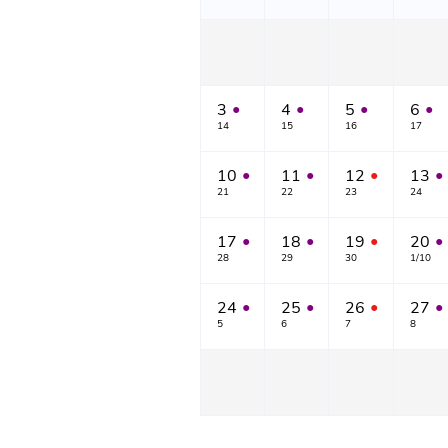
3
4
5
6
●
●
●
●
14
15
16
17
10
11
12
13
●
●
●
●
21
22
23
24
17
18
19
20
●
●
●
●
28
29
30
1/10
24
25
26
27
●
●
●
●
5
6
7
8