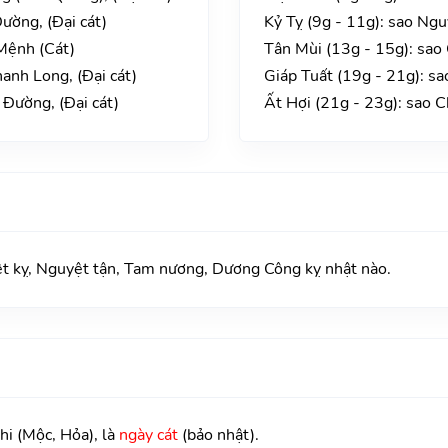
ường, (Đại cát)
Kỷ Tỵ (9g - 11g): sao Ng
Mệnh (Cát)
Tân Mùi (13g - 15g): sao
anh Long, (Đại cát)
Giáp Tuất (19g - 21g): sa
Đường, (Đại cát)
Ất Hợi (21g - 23g): sao 
kỵ, Nguyệt tận, Tam nương, Dương Công kỵ nhật nào.
hi (Mộc, Hỏa), là
ngày cát
(bảo nhật).