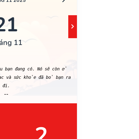
G 11 2025
21
áng 11
êu bạn đang có. Nó sẽ còn ở
ạc và sức khỏe đã bỏ bạn ra
đi.
--
2