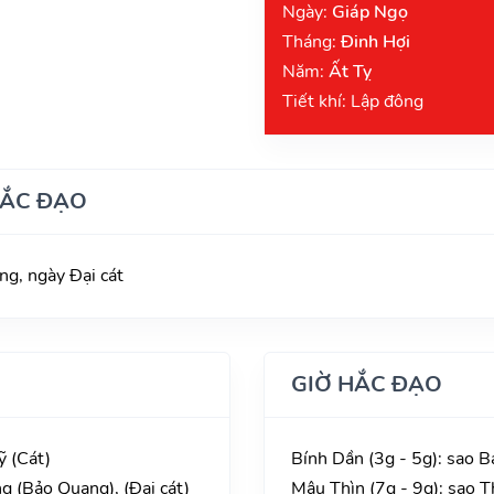
Ngày:
Giáp Ngọ
Tháng:
Đinh Hợi
Năm:
Ất Tỵ
Tiết khí: Lập đông
HẮC ĐẠO
g, ngày Đại cát
GIỜ HẮC ĐẠO
ỹ (Cát)
Bính Dần (3g - 5g): sao 
g (Bảo Quang), (Đại cát)
Mậu Thìn (7g - 9g): sao T