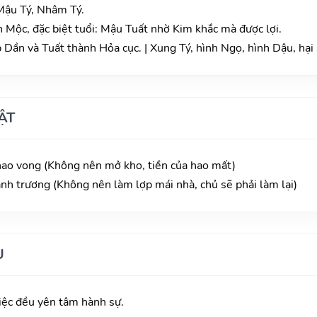
Mậu Tý, Nhâm Tý.
Mộc, đặc biệt tuổi: Mậu Tuất nhờ Kim khắc mà được lợi.
Dần và Tuất thành Hỏa cục. | Xung Tý, hình Ngọ, hình Dậu, hại 
ẬT
 hao vong (Không nên mở kho, tiền của hao mất)
anh trương (Không nên làm lợp mái nhà, chủ sẽ phải làm lại)
U
iệc đều yên tâm hành sự.