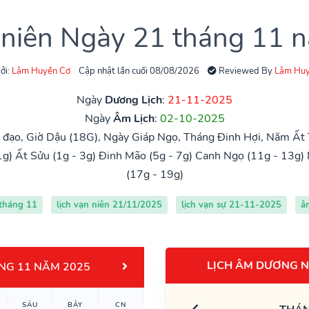
 niên Ngày 21 tháng 11
ởi:
Lâm Huyền Cơ
Cập nhật lần cuối 08/08/2026
Reviewed By
Lâm Huy
Ngày
Dương Lịch
:
21-11-2025
Ngày
Âm Lịch
:
02-10-2025
đạo, Giờ Dậu (18G), Ngày Giáp Ngọ, Tháng Đinh Hợi, Năm Ất 
1g)
Ất Sửu (1g - 3g)
Đinh Mão (5g - 7g)
Canh Ngọ (11g - 13g)
(17g - 19g)
 tháng 11
lịch vạn niên 21/11/2025
lịch vạn sự 21-11-2025
â
LỊCH ÂM DƯƠNG N
NG 11 NĂM 2025
SÁU
BẢY
CN