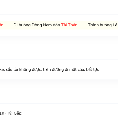
ần
Đi hướng Đông Nam đón
Tài Thần
Tránh hướng Lên
, cầu tài không được, trên đường đi mất của, bất lợi.
h (Tý) Gặp: