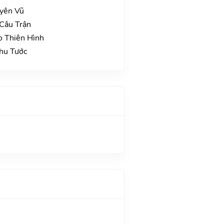
uyên Vũ
 Câu Trận
o Thiên Hình
Chu Tước