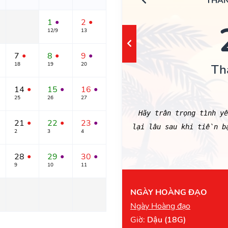
THÁN
1
2
●
●
12/9
13
7
8
9
●
●
●
18
19
20
Th
14
15
16
●
●
●
25
26
27
Hãy trân trọng tình y
21
22
23
●
●
●
lại lâu sau khi tiền b
2
3
4
28
29
30
●
●
●
9
10
11
NGÀY HOÀNG ĐẠO
Ngày Hoàng đạo
Giờ:
Dậu (18G)