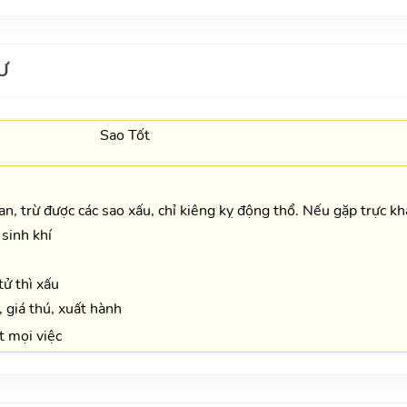
Ư
Sao Tốt
oan, trừ được các sao xấu, chỉ kiêng kỵ động thổ. Nếu gặp trực kha
 sinh khí
ử thì xấu
 giá thú, xuất hành
 mọi việc