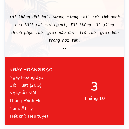
Tôi không đòi hỏi vương miệng Chỉ trừ thứ dành
cho tất cả mọi người; Tôi không cố gắng
chinh phục thế giới nào Chỉ trừ thế giới bên
trong nội tâm.
--
NGÀY HOÀNG ĐẠO
Ngày Hoàng đạo
3
Giờ:
Tuất (20G)
Ngày:
Ất Mùi
Tháng 10
Tháng:
Đinh Hợi
Năm:
Ất Tỵ
Tiết khí: Tiểu tuyết