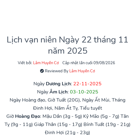
Lịch vạn niên Ngày 22 tháng 11
năm 2025
Viết bởi:
Lâm Huyền Cơ
Cập nhật lần cuối 09/08/2026
Reviewed By
Lâm Huyền Cơ
Ngày
Dương Lịch
:
22-11-2025
Ngày
Âm Lịch
:
03-10-2025
Ngày Hoàng đạo, Giờ Tuất (20G), Ngày Ất Mùi, Tháng
Đinh Hợi, Năm Ất Tỵ, Tiểu tuyết
Giờ
Hoàng Đạo
:
Mậu Dần (3g - 5g)
Kỷ Mão (5g - 7g)
Tân
Tỵ (9g - 11g)
Giáp Thân (15g - 17g)
Bính Tuất (19g - 21g)
Đinh Hợi (21g - 23g)