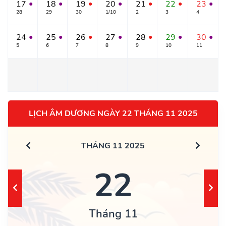
17
18
19
20
21
22
23
●
●
●
●
●
●
●
28
29
30
1/10
2
3
4
24
25
26
27
28
29
30
●
●
●
●
●
●
●
5
6
7
8
9
10
11
LỊCH ÂM DƯƠNG NGÀY 22 THÁNG 11 2025
THÁNG 11 2025
22
Tháng 11