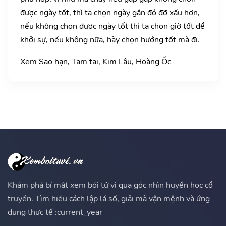
được ngày tốt, thì ta chọn ngày gần đó đỡ xấu hơn,
nếu không chọn được ngày tốt thì ta chọn giờ tốt để
khởi sự, nếu không nữa, hãy chọn hướng tốt mà đi.
Xem Sao hạn, Tam tai, Kim Lâu, Hoàng Ốc
Khám phá bí mật xem bói tử vi qua góc nhìn huyền học cổ
truyền. Tìm hiểu cách lập lá số, giải mã vận mệnh và ứng
dụng thực tế :current_year