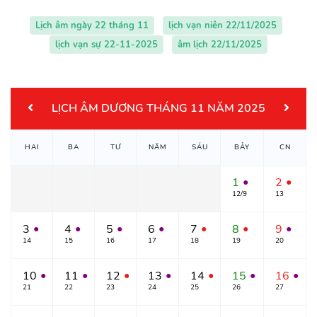
Lịch âm ngày 22 tháng 11
lịch vạn niên 22/11/2025
lịch vạn sự 22-11-2025
âm lịch 22/11/2025
LỊCH ÂM DƯƠNG THÁNG 11 NĂM 2025
HAI
BA
TƯ
NĂM
SÁU
BẢY
CN
1
2
●
●
12/9
13
3
4
5
6
7
8
9
●
●
●
●
●
●
●
14
15
16
17
18
19
20
10
11
12
13
14
15
16
●
●
●
●
●
●
●
21
22
23
24
25
26
27