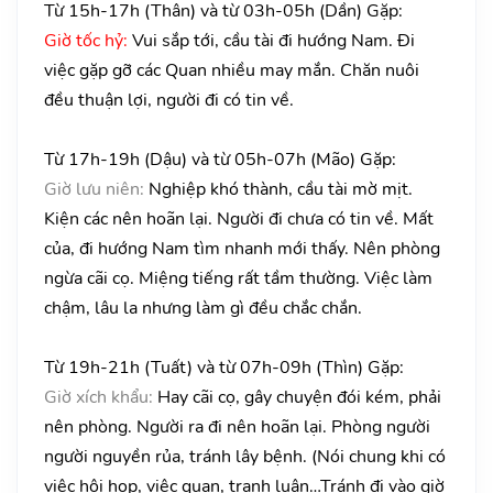
Từ 15h-17h (Thân) và từ 03h-05h (Dần) Gặp:
Giờ tốc hỷ:
Vui sắp tới, cầu tài đi hướng Nam. Đi
việc gặp gỡ các Quan nhiều may mắn. Chăn nuôi
đều thuận lợi, người đi có tin về.
Từ 17h-19h (Dậu) và từ 05h-07h (Mão) Gặp:
Giờ lưu niên:
Nghiệp khó thành, cầu tài mờ mịt.
Kiện các nên hoãn lại. Người đi chưa có tin về. Mất
của, đi hướng Nam tìm nhanh mới thấy. Nên phòng
ngừa cãi cọ. Miệng tiếng rất tầm thường. Việc làm
chậm, lâu la nhưng làm gì đều chắc chắn.
Từ 19h-21h (Tuất) và từ 07h-09h (Thìn) Gặp:
Giờ xích khẩu:
Hay cãi cọ, gây chuyện đói kém, phải
nên phòng. Người ra đi nên hoãn lại. Phòng người
người nguyền rủa, tránh lây bệnh. (Nói chung khi có
việc hội họp, việc quan, tranh luận…Tránh đi vào giờ