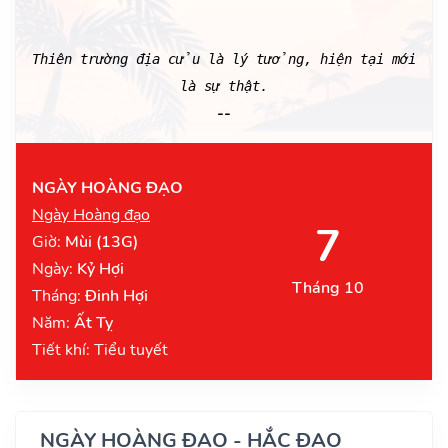
Thiên trường địa cửu là lý tưởng, hiện tại mới
là sự thật.
--
NGÀY HOÀNG ĐẠO
Ngày Hoàng đạo
7
Giờ:
Mùi (13G)
Ngày:
Kỷ Hợi
Tháng 10
Tháng:
Đinh Hợi
Năm:
Ất Tỵ
Tiết khí: Tiểu tuyết
NGÀY HOÀNG ĐẠO - HẮC ĐẠO