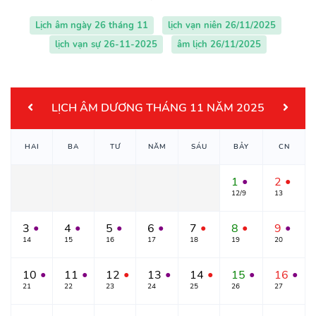
Lịch âm ngày 26 tháng 11
lịch vạn niên 26/11/2025
lịch vạn sự 26-11-2025
âm lịch 26/11/2025
LỊCH ÂM DƯƠNG THÁNG 11 NĂM 2025
HAI
BA
TƯ
NĂM
SÁU
BẢY
CN
1
2
●
●
12/9
13
3
4
5
6
7
8
9
●
●
●
●
●
●
●
14
15
16
17
18
19
20
10
11
12
13
14
15
16
●
●
●
●
●
●
●
21
22
23
24
25
26
27