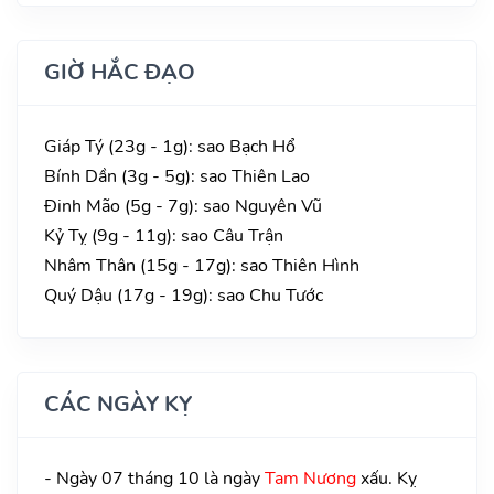
GIỜ HẮC ĐẠO
Giáp Tý (23g - 1g): sao Bạch Hổ
Bính Dần (3g - 5g): sao Thiên Lao
Đinh Mão (5g - 7g): sao Nguyên Vũ
Kỷ Tỵ (9g - 11g): sao Câu Trận
Nhâm Thân (15g - 17g): sao Thiên Hình
Quý Dậu (17g - 19g): sao Chu Tước
CÁC NGÀY KỴ
- Ngày 07 tháng 10 là ngày
Tam Nương
xấu. Kỵ