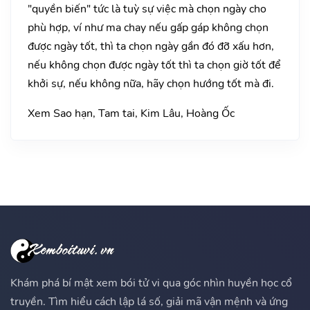
"quyền biến" tức là tuỳ sự việc mà chọn ngày cho
phù hợp, ví như ma chay nếu gấp gáp không chọn
được ngày tốt, thì ta chọn ngày gần đó đỡ xấu hơn,
nếu không chọn được ngày tốt thì ta chọn giờ tốt để
khởi sự, nếu không nữa, hãy chọn hướng tốt mà đi.
Xem Sao hạn, Tam tai, Kim Lâu, Hoàng Ốc
Khám phá bí mật xem bói tử vi qua góc nhìn huyền học cổ
truyền. Tìm hiểu cách lập lá số, giải mã vận mệnh và ứng