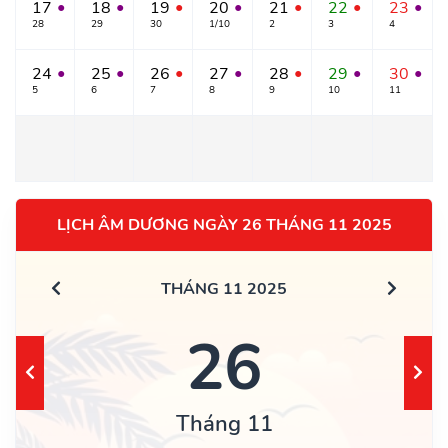
17
18
19
20
21
22
23
●
●
●
●
●
●
●
28
29
30
1/10
2
3
4
24
25
26
27
28
29
30
●
●
●
●
●
●
●
5
6
7
8
9
10
11
LỊCH ÂM DƯƠNG NGÀY 26 THÁNG 11 2025
THÁNG 11 2025
26
Tháng 11