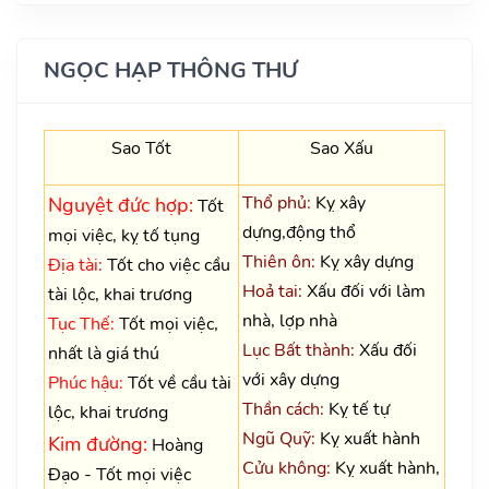
NGỌC HẠP THÔNG THƯ
Sao Tốt
Sao Xấu
Thổ phủ:
Kỵ xây
Nguyệt đức hợp:
Tốt
dựng,động thổ
mọi việc, kỵ tố tụng
Thiên ôn:
Kỵ xây dựng
Địa tài:
Tốt cho việc cầu
Hoả tai:
Xấu đối với làm
tài lộc, khai trương
nhà, lợp nhà
Tục Thế:
Tốt mọi việc,
Lục Bất thành:
Xấu đối
nhất là giá thú
với xây dựng
Phúc hậu:
Tốt về cầu tài
Thần cách:
Kỵ tế tự
lộc, khai trương
Ngũ Quỹ:
Kỵ xuất hành
Kim đường:
Hoàng
Cửu không:
Kỵ xuất hành,
Đạo - Tốt mọi việc