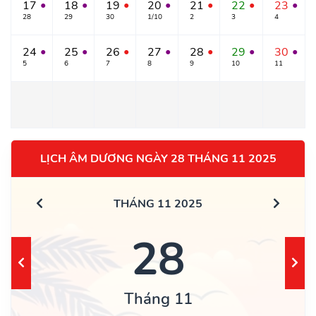
17
18
19
20
21
22
23
●
●
●
●
●
●
●
28
29
30
1/10
2
3
4
24
25
26
27
28
29
30
●
●
●
●
●
●
●
5
6
7
8
9
10
11
LỊCH ÂM DƯƠNG NGÀY 28 THÁNG 11 2025
THÁNG 11 2025
28
Tháng 11