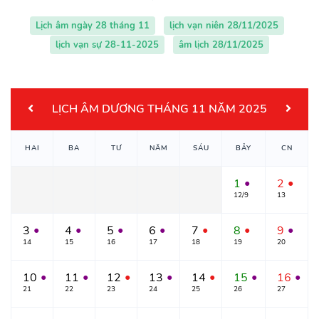
Lịch âm ngày 28 tháng 11
lịch vạn niên 28/11/2025
lịch vạn sự 28-11-2025
âm lịch 28/11/2025
LỊCH ÂM DƯƠNG THÁNG 11 NĂM 2025
HAI
BA
TƯ
NĂM
SÁU
BẢY
CN
1
2
●
●
12/9
13
3
4
5
6
7
8
9
●
●
●
●
●
●
●
14
15
16
17
18
19
20
10
11
12
13
14
15
16
●
●
●
●
●
●
●
21
22
23
24
25
26
27