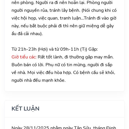
nên phòng. Người ra đi nên hoãn lại. Phòng người
người nguyền rủa, tránh lây bệnh. (Nói chung khi có
việc hội họp, việc quan, tranh luận…Tránh đi vào giờ
này, nếu bắt buộc phải đi thì nên giữ miệng dễ gây
ẩu đả cãi nhau).
Từ 21h-23h (Hợi) và từ 09h-11h (Tị) Gặp:
Giờ tiểu các:
Rất tốt lành, đi thường gặp may mắn.
Buôn bán có lời. Phụ nữ có tin mừng, người đi sắp
về nhà. Mọi việc đều hòa hợp. Có bệnh cầu sẽ khỏi,
người nhà đều mạnh khỏe.
KẾT LUẬN
Ngày 28/11/2025 nhằm ngày Tân Sửu, tháng Đinh