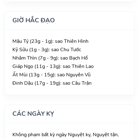
GIỜ HẮC ĐẠO
Mậu Tý (23g - 1g): sao Thiên Hình
Kỷ Sửu (1g - 3g): sao Chu Tước
Nhâm Thìn (7g - 9g): sao Bạch Hổ
Giáp Ngọ (11g - 13g): sao Thiên Lao
Ất Mùi (13g - 15g): sao Nguyên Vũ
Đinh Dậu (17g - 19g): sao Câu Trận
CÁC NGÀY KỴ
Không phạm bất kỳ ngày Nguyệt kỵ, Nguyệt tận,