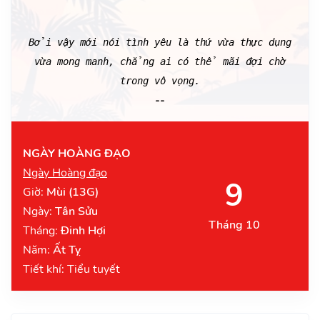
Bởi vậy mới nói tình yêu là thứ vừa thực dụng
vừa mong manh, chẳng ai có thể mãi đợi chờ
trong vô vọng.
--
NGÀY HOÀNG ĐẠO
Ngày Hoàng đạo
9
Giờ:
Mùi (13G)
Ngày:
Tân Sửu
Tháng 10
Tháng:
Đinh Hợi
Năm:
Ất Tỵ
Tiết khí: Tiểu tuyết