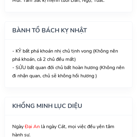
Mùi. Tam Sát kị mệnh tuổi Dần, Ngọ, Tuất.
BÀNH TỔ BÁCH KỴ NHẬT
- KỶ bất phá khoán nhị chủ tịnh vong (Không nên
phá khoán, cả 2 chủ đều mất)
- SỬU bất quan đới chủ bất hoàn hương (Không nên
đi nhận quan, chủ sẽ không hồi hương )
KHỔNG MINH LỤC DIỆU
Ngày
Đại An
là ngày Cát, mọi việc đều yên tâm
hành sự.