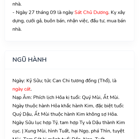
nhà.
- Ngày 27 tháng 09 là ngày
Sát Chủ Dương
. Kỵ xây
dựng, cưới gả, buôn bán, nhận việc, đầu tư, mua bán
nhà.
NGŨ HÀNH
Ngày: Kỷ Sửu; tức Can Chi tương đồng (Thổ), là
ngày cát
.
Nạp Âm: Phích lịch Hỏa kị tuổi: Quý Mùi, Ất Mùi.
Ngày thuộc hành Hỏa khắc hành Kim, đặc biệt tuổi:
Quý Dậu, Ất Mùi thuộc hành Kim không sợ Hỏa.
Ngày Sửu lục hợp Tý, tam hợp Tỵ và Dậu thành Kim
cục. | Xung Mùi, hình Tuất, hại Ngọ, phá Thìn, tuyệt