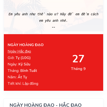
Em yêu anh như thế nào ư? Hãy để em đếm cách
em yêu anh nhé.
--
NGÀY HOÀNG ĐẠO
Ngày Hắc đạo
27
Giờ:
Tỵ (10G)
Ngày:
Kỷ Sửu
Tháng 9
Tháng:
Bính Tuất
Năm:
Ất Tỵ
Tiết khí: Lập đông
NGÀY HOÀNG ĐẠO - HẮC ĐẠO