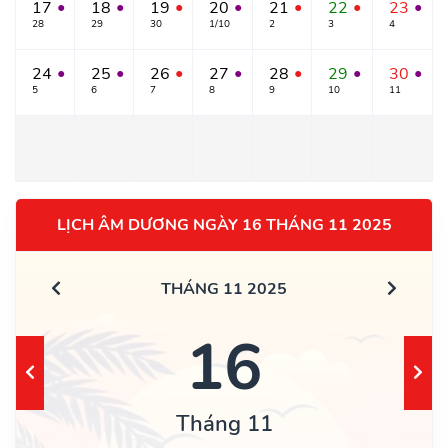
17
18
19
20
21
22
23
●
●
●
●
●
●
●
28
29
30
1/10
2
3
4
24
25
26
27
28
29
30
●
●
●
●
●
●
●
5
6
7
8
9
10
11
LỊCH ÂM DƯƠNG NGÀY 16 THÁNG 11 2025
THÁNG 11 2025
16
Tháng 11