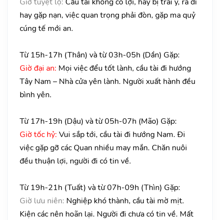
Giờ tuyệt lộ:
Cầu tài không có lợi, hay bị trái ý, ra đi
hay gặp nạn, việc quan trọng phải đòn, gặp ma quỷ
cúng tế mới an.
Từ 15h-17h (Thân) và từ 03h-05h (Dần) Gặp:
Giờ đại an:
Mọi việc đểu tốt lành, cầu tài đi hướng
Tây Nam – Nhà cửa yên lành. Người xuất hành đều
bình yên.
Từ 17h-19h (Dậu) và từ 05h-07h (Mão) Gặp:
Giờ tốc hỷ:
Vui sắp tới, cầu tài đi hướng Nam. Đi
việc gặp gỡ các Quan nhiều may mắn. Chăn nuôi
đều thuận lợi, người đi có tin về.
Từ 19h-21h (Tuất) và từ 07h-09h (Thìn) Gặp:
Giờ lưu niên:
Nghiệp khó thành, cầu tài mờ mịt.
Kiện các nên hoãn lại. Người đi chưa có tin về. Mất