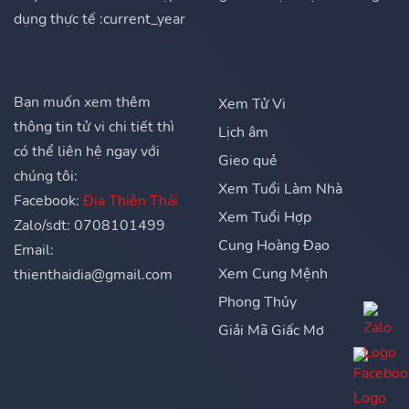
dụng thực tế :current_year
Bạn muốn xem thêm
Xem Tử Vi
thông tin tử vi chi tiết thì
Lịch âm
có thể liên hệ ngay với
Gieo quẻ
chúng tôi:
Xem Tuổi Làm Nhà
Facebook:
Địa Thiên Thái
Xem Tuổi Hợp
Zalo/sdt: 0708101499
Cung Hoàng Đạo
Email:
Xem Cung Mệnh
thienthaidia@gmail.com
Phong Thủy
Giải Mã Giấc Mơ