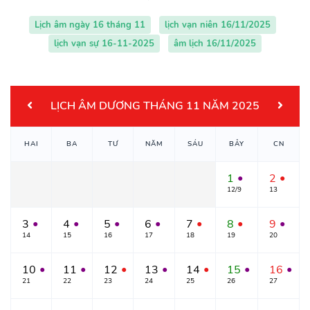
Lịch âm ngày 16 tháng 11
lịch vạn niên 16/11/2025
lịch vạn sự 16-11-2025
âm lịch 16/11/2025
LỊCH ÂM DƯƠNG THÁNG 11 NĂM 2025
HAI
BA
TƯ
NĂM
SÁU
BẢY
CN
1
2
●
●
12/9
13
3
4
5
6
7
8
9
●
●
●
●
●
●
●
14
15
16
17
18
19
20
10
11
12
13
14
15
16
●
●
●
●
●
●
●
21
22
23
24
25
26
27