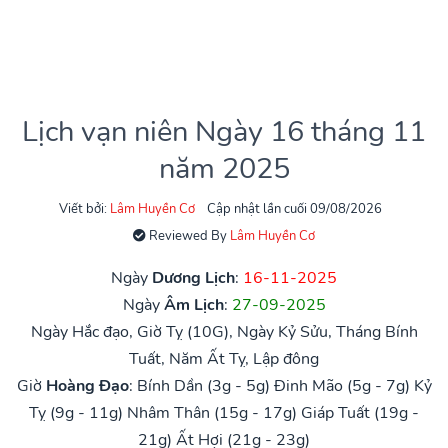
Lịch vạn niên Ngày 16 tháng 11
năm 2025
Viết bởi:
Lâm Huyền Cơ
Cập nhật lần cuối 09/08/2026
Reviewed By
Lâm Huyền Cơ
Ngày
Dương Lịch
:
16-11-2025
Ngày
Âm Lịch
:
27-09-2025
Ngày Hắc đạo, Giờ Tỵ (10G), Ngày Kỷ Sửu, Tháng Bính
Tuất, Năm Ất Tỵ, Lập đông
Giờ
Hoàng Đạo
:
Bính Dần (3g - 5g)
Đinh Mão (5g - 7g)
Kỷ
Tỵ (9g - 11g)
Nhâm Thân (15g - 17g)
Giáp Tuất (19g -
21g)
Ất Hợi (21g - 23g)