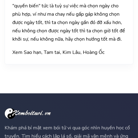
"quyền biến" tức là tuỳ sự việc mà chọn ngày cho
phù hợp, ví như ma chay nếu gấp gáp không chọn
được ngày tốt, thì ta chọn ngày gần đó đỡ xấu hơn,
nếu không chọn được ngày tốt thì ta chọn giờ tốt để
khởi sự, nếu không nữa, hãy chọn hướng tốt mà đi.
Xem Sao hạn, Tam tai, Kim Lâu, Hoàng Ốc
Khám phá bí mật xem bói tử vi qua góc nhìn huyền học cổ
truyền. Tìm hiểu cách lập lá số, giải mã vận mệnh và ứng