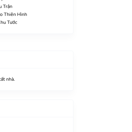
u Trận
ao Thiên Hình
Chu Tước
cất nhà.