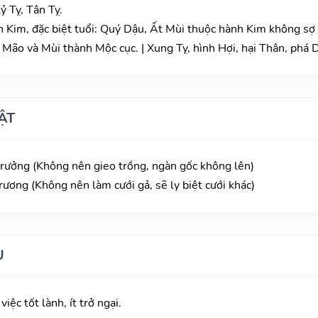
ỷ Tỵ, Tân Tỵ.
 Kim, đặc biệt tuổi: Quý Dậu, Ất Mùi thuộc hành Kim không sợ
Mão và Mùi thành Mộc cục. | Xung Tỵ, hình Hợi, hại Thân, phá 
ẬT
 trưởng (Không nên gieo trồng, ngàn gốc không lên)
trương (Không nên làm cưới gả, sẽ ly biệt cưới khác)
U
iệc tốt lành, ít trở ngại.