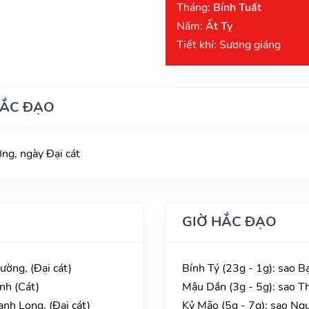
Tháng:
Bính Tuất
Năm:
Ất Tỵ
Tiết khí: Sương giáng
HẮC ĐẠO
g, ngày Đại cát
GIỜ HẮC ĐẠO
ường, (Đại cát)
Bính Tý (23g - 1g): sao B
nh (Cát)
Mậu Dần (3g - 5g): sao T
nh Long, (Đại cát)
Kỷ Mão (5g - 7g): sao Ng