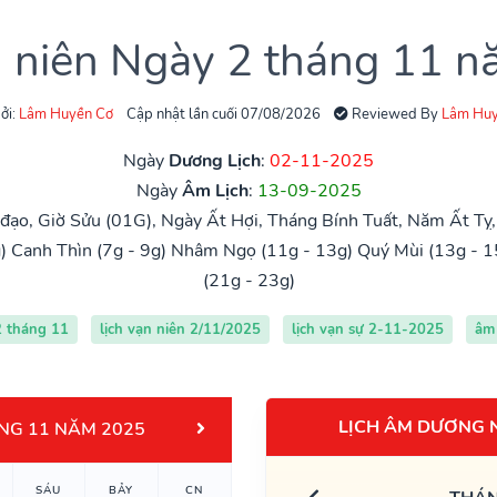
n niên Ngày 2 tháng 11 
ởi:
Lâm Huyền Cơ
Cập nhật lần cuối 07/08/2026
Reviewed By
Lâm Huy
Ngày
Dương Lịch
:
02-11-2025
Ngày
Âm Lịch
:
13-09-2025
ạo, Giờ Sửu (01G), Ngày Ất Hợi, Tháng Bính Tuất, Năm Ất Tỵ
)
Canh Thìn (7g - 9g)
Nhâm Ngọ (11g - 13g)
Quý Mùi (13g - 1
(21g - 23g)
2 tháng 11
lịch vạn niên 2/11/2025
lịch vạn sự 2-11-2025
âm 
LỊCH ÂM DƯƠNG 
NG 11 NĂM 2025
SÁU
BẢY
CN