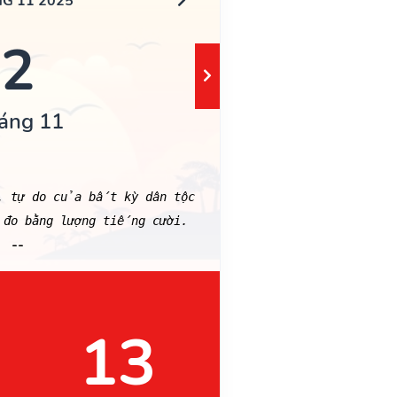
G 11 2025
2
áng 11
g, tự do của bất kỳ dân tộc
 đo bằng lượng tiếng cười.
--
13