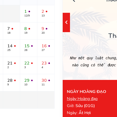
THÁN
1
2
●
●
12/9
13
7
8
9
●
●
●
18
19
20
Th
14
15
16
●
●
●
25
26
27
Như một quy luật chun
21
22
23
●
●
●
nào cũng có thể được
2
3
4
28
29
30
●
●
●
9
10
11
NGÀY HOÀNG ĐẠO
Ngày Hoàng đạo
Giờ:
Sửu (01G)
Ngày:
Ất Hợi