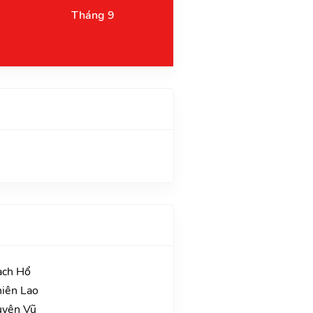
Tháng 9
ạch Hổ
hiên Lao
uyên Vũ