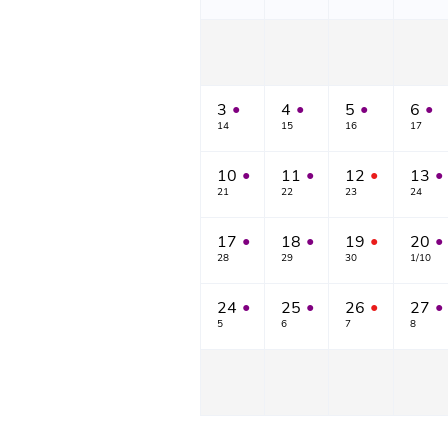
3
4
5
6
●
●
●
●
14
15
16
17
10
11
12
13
●
●
●
●
21
22
23
24
17
18
19
20
●
●
●
●
28
29
30
1/10
24
25
26
27
●
●
●
●
5
6
7
8