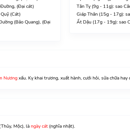
Đường, (Đại cát)
Tân Tỵ (9g - 11g): sao Câ
 Quỹ (Cát)
Giáp Thân (15g - 17g): s
 Đường (Bảo Quang), (Đại
Ất Dậu (17g - 19g): sao 
m Nương
xấu. Kỵ khai trương, xuất hành, cưới hỏi, sửa chữa hay 
(Thủy, Mộc), là
ngày cát
(nghĩa nhật).