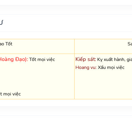
Ư
ao Tốt
S
Hoàng Đạo):
Kiếp sát:
Tốt mọi việc
Kỵ xuất hành, giá
Hoang vu:
Xấu mọi việc
 mọi việc