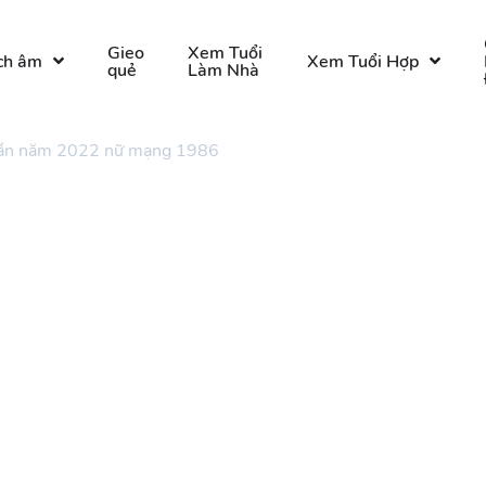
Gieo
Xem Tuổi
ch âm
Xem Tuổi Hợp
quẻ
Làm Nhà
 Dần năm 2022 nữ mạng 1986