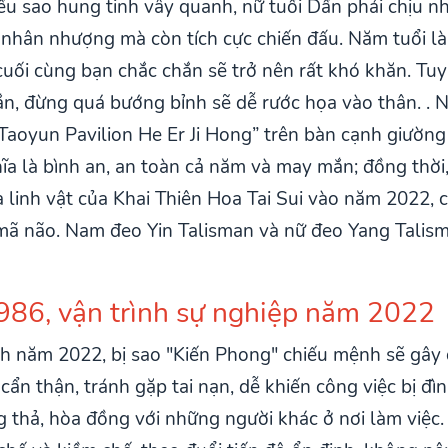
 sao hung tinh vây quanh, nữ tuổi Dần phải chịu nhiề
 nhân nhượng mà còn tích cực chiến đấu. Năm tuổi là 
cuối cùng bạn chắc chắn sẽ trở nên rất khó khăn. Tuy
 nắn, đừng quá bướng bỉnh sẽ dễ rước họa vào thân. 
Taoyun Pavilion He Er Ji Hong” trên bàn cạnh giườn
a là bình an, an toàn cả năm và may mắn; đồng thời
 linh vật của Khai Thiên Hoa Tai Sui vào năm 2022, c
mã não. Nam đeo Yin Talisman và nữ đeo Yang Talism
986, vận trình sự nghiệp năm 2022
h năm 2022, bị sao "Kiến Phong" chiếu mệnh sẽ gây 
cẩn thận, tránh gặp tai nạn, dễ khiến công việc bị đìn
ng thả, hòa đồng với những người khác ở nơi làm việc