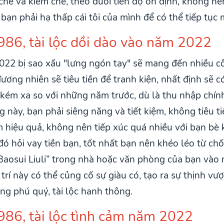
t chế và kiềm chế, theo đuổi tiến độ ổn định, không 
bạn phải hạ thấp cái tôi của mình để có thể tiếp tục 
986, tài lộc dồi dào vào năm 2022
022 bị sao xấu "lưng ngón tay" sẽ mang đến nhiều cô
ương nhiên sẽ tiêu tiền để tranh kiện, nhất định sẽ c
kém xa so với những năm trước, dù là thu nhập chính
g này, bạn phải siêng năng và tiết kiệm, không tiêu t
ém hiệu quả, không nên tiếp xúc quá nhiều với bạn bè
 đó hỏi vay tiền bạn, tốt nhất bạn nên khéo léo từ ch
Baosui Liuli” trong nhà hoặc văn phòng của bạn vào
rí này có thể củng cố sự giàu có, tạo ra sự thịnh vượn
ng phú quý, tài lộc hanh thông.
986, tài lộc tình cảm năm 2022