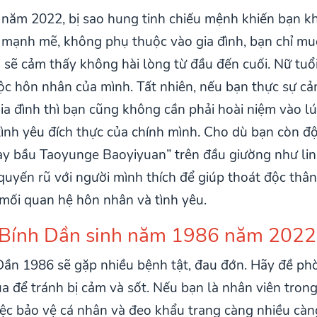
 năm 2022, bị sao hung tinh chiếu mệnh khiến bạn k
 mạnh mẽ, không phụ thuộc vào gia đình, bạn chỉ mu
g sẽ cảm thấy không hài lòng từ đầu đến cuối. Nữ tu
uộc hôn nhân của mình. Tất nhiên, nếu bạn thực sự 
gia đình thì bạn cũng không cần phải hoài niệm vào l
tình yêu đích thực của chính mình. Cho dù bạn còn đ
ay bầu Taoyunge Baoyiyuan” trên đầu giường như lin
quyến rũ với người mình thích để giúp thoát độc thâ
 mối quan hệ hôn nhân và tình yêu.
ữ Bính Dần sinh năm 1986 năm 2022
Dần 1986 sẽ gặp nhiều bệnh tật, đau đớn. Hãy đề ph
a để tránh bị cảm và sốt. Nếu bạn là nhân viên tron
iệc bảo vệ cá nhân và đeo khẩu trang càng nhiều càng