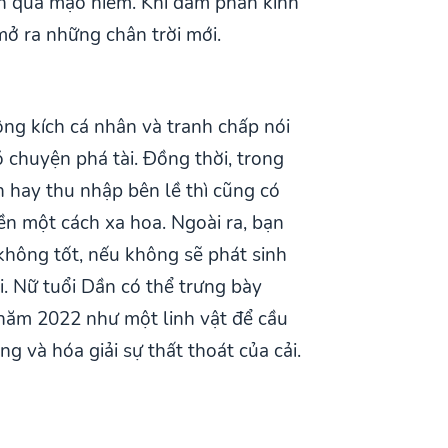
nên quá mạo hiểm. Khi đàm phán kinh
mở ra những chân trời mới.
ng kích cá nhân và tranh chấp nói
ó chuyện phá tài. Đồng thời, trong
 hay thu nhập bên lề thì cũng có
iền một cách xa hoa. Ngoài ra, bạn
 không tốt, nếu không sẽ phát sinh
ối. Nữ tuổi Dần có thể trưng bày
 năm 2022 như một linh vật để cầu
g và hóa giải sự thất thoát của cải.