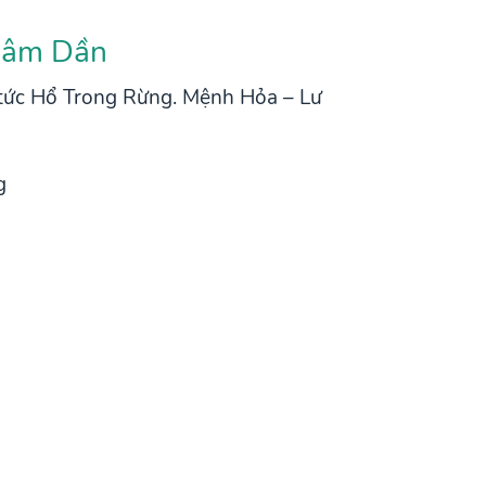
Nhâm Dần
 tức Hổ Trong Rừng. Mệnh Hỏa – Lư
g