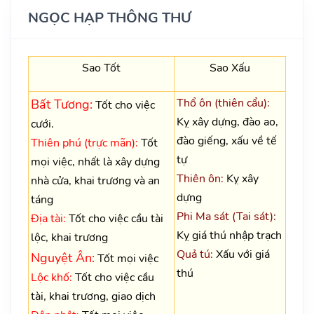
NGỌC HẠP THÔNG THƯ
Sao Tốt
Sao Xấu
Thổ ôn (thiên cẩu):
Bất Tương:
Tốt cho việc
Kỵ xây dựng, đào ao,
cưới.
đào giếng, xấu về tế
Thiên phú (trực mãn):
Tốt
tự
mọi việc, nhất là xây dựng
Thiên ôn:
Kỵ xây
nhà cửa, khai trương và an
dựng
táng
Phi Ma sát (Tai sát):
Địa tài:
Tốt cho việc cầu tài
Kỵ giá thú nhập trạch
lộc, khai trương
Quả tú:
Xấu với giá
Nguyệt Ân:
Tốt mọi việc
thú
Lộc khố:
Tốt cho việc cầu
tài, khai trương, giao dịch