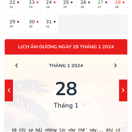
22
23
24
25
26
27
28
●
●
●
●
●
●
●
12
13
14
15
16
17
18
29
30
31
●
●
●
19
20
21
LỊCH ÂM DƯƠNG NGÀY 28 THÁNG 1 2024
THÁNG 1 2024
28
Tháng 1
Và tôi sợ hãi những lúc như thế này... khi có