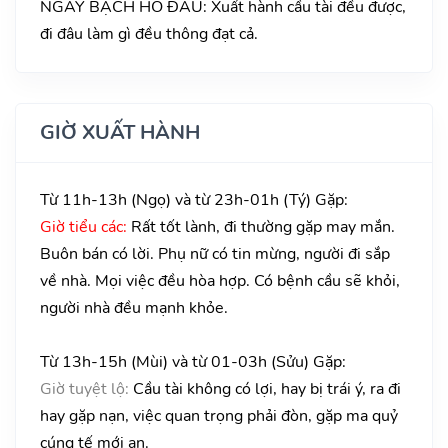
NGÀY BẠCH HỔ ĐẦU: Xuất hành cầu tài đều được,
đi đâu làm gì đều thông đạt cả.
GIỜ XUẤT HÀNH
Từ 11h-13h (Ngọ) và từ 23h-01h (Tý) Gặp:
Giờ tiểu các:
Rất tốt lành, đi thường gặp may mắn.
Buôn bán có lời. Phụ nữ có tin mừng, người đi sắp
về nhà. Mọi việc đều hòa hợp. Có bệnh cầu sẽ khỏi,
người nhà đều mạnh khỏe.
Từ 13h-15h (Mùi) và từ 01-03h (Sửu) Gặp:
Giờ tuyệt lộ:
Cầu tài không có lợi, hay bị trái ý, ra đi
hay gặp nạn, việc quan trọng phải đòn, gặp ma quỷ
cúng tế mới an.