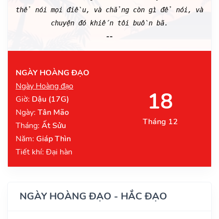
thể nói mọi điều, và chẳng còn gì để nói, và
chuyện đó khiến tôi buồn bã.
--
NGÀY HOÀNG ĐẠO
Ngày Hoàng đạo
18
Giờ:
Dậu (17G)
Ngày:
Tân Mão
Tháng 12
Tháng:
Ất Sửu
Năm:
Giáp Thìn
Tiết khí: Đại hàn
NGÀY HOÀNG ĐẠO - HẮC ĐẠO