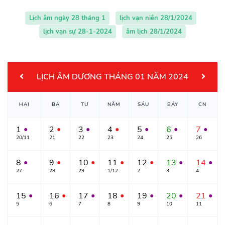
Lịch âm ngày 28 tháng 1
lịch vạn niên 28/1/2024
lịch vạn sự 28-1-2024
âm lịch 28/1/2024
LỊCH ÂM DƯƠNG THÁNG 01 NĂM 2024
HAI
BA
TƯ
NĂM
SÁU
BẢY
CN
1
2
3
4
5
6
7
●
●
●
●
●
●
●
20/11
21
22
23
24
25
26
8
9
10
11
12
13
14
●
●
●
●
●
●
●
27
28
29
1/12
2
3
4
15
16
17
18
19
20
21
●
●
●
●
●
●
●
5
6
7
8
9
10
11