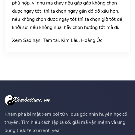
phù hợp, ví như ma chay nếu gấp gáp không chọn
được ngày tốt, thì ta chọn ngày gần đó đỡ xấu hơn,
nếu không chọn được ngày tốt thì ta chọn giờ tốt để
khởi sự, nếu không nữa, hãy chọn hướng tốt mà đi.
Xem Sao hạn, Tam tai, Kim Lâu, Hoàng Ốc
Khám phá bí mật xem bói tử vi qua góc nhìn huyền học cổ
truyền. Tìm hiểu cách lập lá số, giải mã vận mệnh và ứng
dụng thực tế :current_year