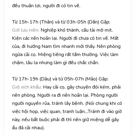
đều thuận lợi, người đi có tin về.
Từ 15h-17h (Thân) và từ 03h-05h (Dần) Gặp:
Giờ lưu niên:
Nghiệp khó thành, cầu tài mờ mịt.
Kiện các nên hoãn lại. Người đi chưa có tin về. Mất
của, đi hướng Nam tìm nhanh mới thấy. Nên phòng
ngừa cãi cọ. Miệng tiếng rất tầm thường. Việc làm
chậm, lâu la nhưng làm gì đều chắc chắn.
Từ 17h-19h (Dậu) và từ 05h-07h (Mão) Gặp:
Giờ xích khẩu:
Hay cãi cọ, gây chuyện đói kém, phải
nên phòng. Người ra đi nên hoãn lại. Phòng người
người nguyền rủa, tránh lây bệnh. (Nói chung khi có
việc hội họp, việc quan, tranh luận…Tránh đi vào giờ
này, nếu bắt buộc phải đi thì nên giữ miệng dễ gây
ẩu đả cãi nhau).