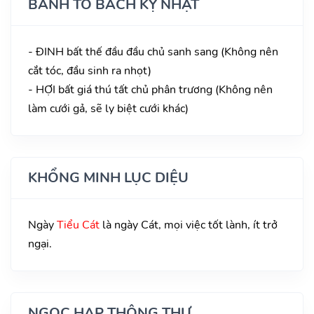
BÀNH TỔ BÁCH KỴ NHẬT
- ĐINH bất thế đầu đầu chủ sanh sang (Không nên
cắt tóc, đầu sinh ra nhọt)
- HỢI bất giá thú tất chủ phân trương (Không nên
làm cưới gả, sẽ ly biệt cưới khác)
KHỔNG MINH LỤC DIỆU
Ngày
Tiểu Cát
là ngày Cát, mọi việc tốt lành, ít trở
ngại.
NGỌC HẠP THÔNG THƯ