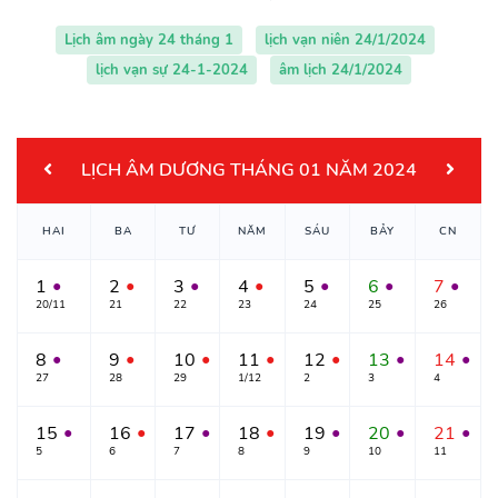
Lịch âm ngày 24 tháng 1
lịch vạn niên 24/1/2024
lịch vạn sự 24-1-2024
âm lịch 24/1/2024
LỊCH ÂM DƯƠNG THÁNG 01 NĂM 2024
HAI
BA
TƯ
NĂM
SÁU
BẢY
CN
1
2
3
4
5
6
7
●
●
●
●
●
●
●
20/11
21
22
23
24
25
26
8
9
10
11
12
13
14
●
●
●
●
●
●
●
27
28
29
1/12
2
3
4
15
16
17
18
19
20
21
●
●
●
●
●
●
●
5
6
7
8
9
10
11