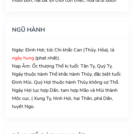
mười bốn, hai ba. Đi chơi còn thiệt, nữa là đi buôn
NGŨ HÀNH
Ngày: Đinh Hợi; tức Chi khắc Can (Thủy, Hỏa), là
ngày hung
(phạt nhật).
Nạp Âm: Ốc thượng Thổ kị tuổi: Tân Tỵ, Quý Tỵ.
Ngày thuộc hành Thổ khắc hành Thủy, đặc biệt tuổi:
Đinh Mùi, Quý Hợi thuộc hành Thủy không sợ Thổ.
Ngày Hợi lục hợp Dần, tam hợp Mão và Mùi thành
Mộc cục. | Xung Tỵ, hình Hợi, hại Thân, phá Dần,
tuyệt Ngọ.