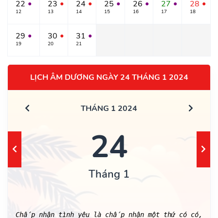
22
23
24
25
26
27
28
●
●
●
●
●
●
●
12
13
14
15
16
17
18
29
30
31
●
●
●
19
20
21
LỊCH ÂM DƯƠNG NGÀY 24 THÁNG 1 2024
THÁNG 1 2024
24
Tháng 1
Chấp nhận tình yêu là chấp nhận một thứ có có,