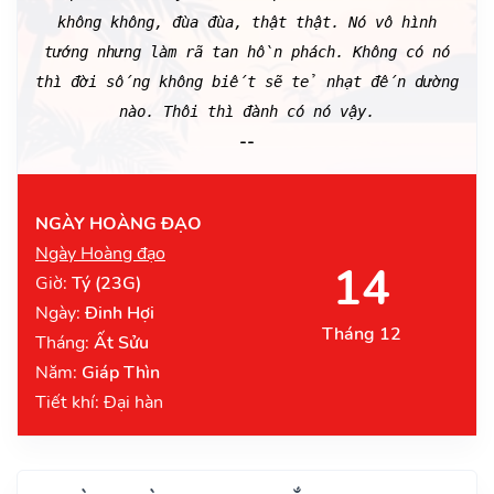
không không, đùa đùa, thật thật. Nó vô hình
tướng nhưng làm rã tan hồn phách. Không có nó
thì đời sống không biết sẽ tẻ nhạt đến dường
nào. Thôi thì đành có nó vậy.
--
NGÀY HOÀNG ĐẠO
Ngày Hoàng đạo
14
Giờ:
Tý (23G)
Ngày:
Đinh Hợi
Tháng 12
Tháng:
Ất Sửu
Năm:
Giáp Thìn
Tiết khí: Đại hàn