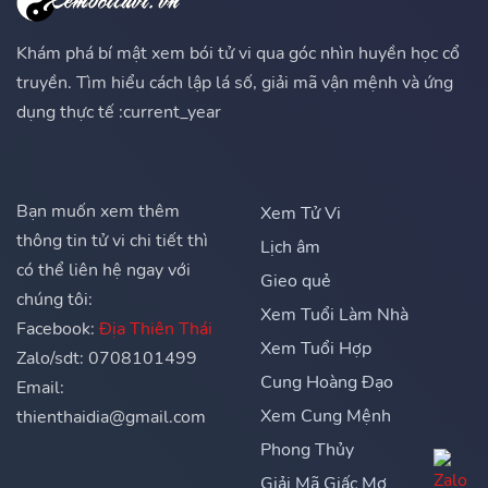
Khám phá bí mật xem bói tử vi qua góc nhìn huyền học cổ
truyền. Tìm hiểu cách lập lá số, giải mã vận mệnh và ứng
dụng thực tế :current_year
Bạn muốn xem thêm
Xem Tử Vi
thông tin tử vi chi tiết thì
Lịch âm
có thể liên hệ ngay với
Gieo quẻ
chúng tôi:
Xem Tuổi Làm Nhà
Facebook:
Địa Thiên Thái
Xem Tuổi Hợp
Zalo/sdt: 0708101499
Cung Hoàng Đạo
Email:
Xem Cung Mệnh
thienthaidia@gmail.com
Phong Thủy
Giải Mã Giấc Mơ