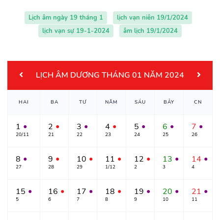
Lịch âm ngày 19 tháng 1
lịch vạn niên 19/1/2024
lịch vạn sự 19-1-2024
âm lịch 19/1/2024
LỊCH ÂM DƯƠNG THÁNG 01 NĂM 2024
HAI
BA
TƯ
NĂM
SÁU
BẢY
CN
1
2
3
4
5
6
7
●
●
●
●
●
●
●
20/11
21
22
23
24
25
26
8
9
10
11
12
13
14
●
●
●
●
●
●
●
27
28
29
1/12
2
3
4
15
16
17
18
19
20
21
●
●
●
●
●
●
●
5
6
7
8
9
10
11