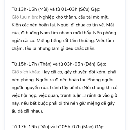
Từ 13h-15h (Mùi) và từ 01-03h (Sửu) Gặp:
Giờ lưu niên:
Nghiệp khó thành, cầu tài mờ mịt.
Kiện các nên hoãn lại. Người đi chưa có tin về. Mất
của, đi hướng Nam tìm nhanh mới thấy. Nên phòng
ngừa cãi cọ. Miệng tiếng rất tầm thường. Việc làm
chậm, lâu la nhưng làm gì đều chắc chắn.
Từ 15h-17h (Thân) và từ 03h-05h (Dần) Gặp:
Giờ xích khẩu:
Hay cãi cọ, gây chuyện đói kém, phải
nên phòng. Người ra đi nên hoãn lại. Phòng người
người nguyền rủa, tránh lây bệnh. (Nói chung khi có
việc hội họp, việc quan, tranh luận…Tránh đi vào giờ
này, nếu bắt buộc phải đi thì nên giữ miệng dễ gây
ẩu đả cãi nhau).
Từ 17h-19h (Dậu) và từ 05h-07h (Mão) Gặp: