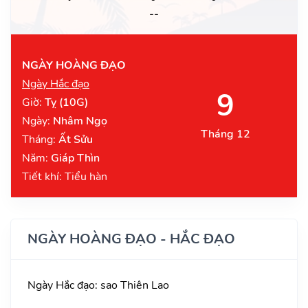
--
NGÀY HOÀNG ĐẠO
Ngày Hắc đạo
9
Giờ:
Tỵ (10G)
Ngày:
Nhâm Ngọ
Tháng 12
Tháng:
Ất Sửu
Năm:
Giáp Thìn
Tiết khí: Tiểu hàn
NGÀY HOÀNG ĐẠO - HẮC ĐẠO
Ngày Hắc đạo: sao Thiên Lao