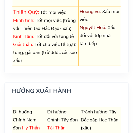
Hoang vu:
Xấu mọi
Thiên Quý:
Tốt mọi việc
việc
Minh tinh:
Tốt mọi việc (trùng
Nguyệt Hoả:
Xấu
với Thiên lao Hắc Đạo- xấu)
đối với lợp nhà,
Kính Tâm:
Tốt đối với tang lễ
làm bếp
Giải thần:
Tốt cho việc tế tự,tố
tụng, gải oan (trừ được các sao
xấu)
HƯỚNG XUẤT HÀNH
Đi hướng
Đi hướng
Tránh hướng Tây
Chính Nam
Chính Tây đón
Bắc gặp Hạc Thần
đón
Hỷ Thần
Tài Thần
(xấu)