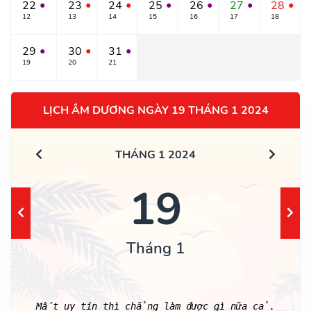
22
23
24
25
26
27
28
●
●
●
●
●
●
●
12
13
14
15
16
17
18
29
30
31
●
●
●
19
20
21
LỊCH ÂM DƯƠNG NGÀY 19 THÁNG 1 2024
THÁNG 1 2024
19
Tháng 1
Mất uy tín thì chẳng làm được gì nữa cả.