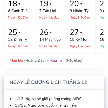
18
19
20
2
●
●
●
6
Canh Tuất
7
Tân Hợi
8
Nhâm Tý
9
Qu
Ngày Hắc đạo
Ngày Hắc đạo
Ngày Hắc đạo
Ngày
25
26
27
2
●
●
●
13
Đinh Tỵ
14
Mậu Ngọ
15
Kỷ Mùi
16
C
Ngày Hắc đạo
Ngày Hắc đạo
Ngày Hắc đạo
Ngày
Màu Đỏ
(Hoàng Đạo) -
Màu Tím
(Hắc Đạo)
NGÀY LỄ DƯƠNG LỊCH THÁNG 12
1/12: Ngày thế giới phòng chống AIDS.
19/12: Ngày toàn quốc kháng chiến.