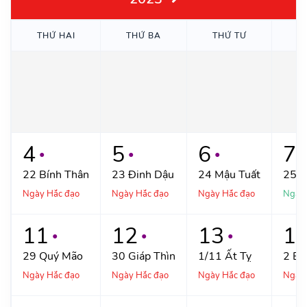
THỨ
HAI
THỨ
BA
THỨ
TƯ
T
4
5
6
7
●
●
●
●
22
Bính Thân
23
Đinh Dậu
24
Mậu Tuất
25
K
Ngày Hắc đạo
Ngày Hắc đạo
Ngày Hắc đạo
Ngày
11
12
13
1
●
●
●
29
Quý Mão
30
Giáp Thìn
1/11
Ất Tỵ
2
Bí
Ngày Hắc đạo
Ngày Hắc đạo
Ngày Hắc đạo
Ngày 