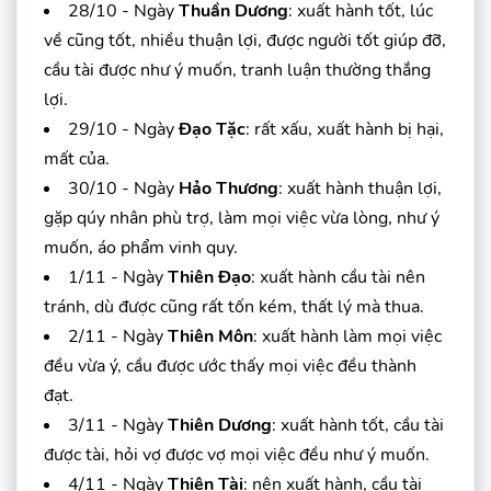
28/10 - Ngày
Thuần Dương
: xuất hành tốt, lúc
về cũng tốt, nhiều thuận lợi, được người tốt giúp đỡ,
cầu tài được như ý muốn, tranh luận thường thắng
lợi.
29/10 - Ngày
Đạo Tặc
: rất xấu, xuất hành bị hại,
mất của.
30/10 - Ngày
Hảo Thương
: xuất hành thuận lợi,
gặp qúy nhân phù trợ, làm mọi việc vừa lòng, như ý
muốn, áo phẩm vinh quy.
1/11 - Ngày
Thiên Đạo
: xuất hành cầu tài nên
tránh, dù được cũng rất tốn kém, thất lý mà thua.
2/11 - Ngày
Thiên Môn
: xuất hành làm mọi việc
đều vừa ý, cầu được ước thấy mọi việc đều thành
đạt.
3/11 - Ngày
Thiên Dương
: xuất hành tốt, cầu tài
được tài, hỏi vợ được vợ mọi việc đều như ý muốn.
4/11 - Ngày
Thiên Tài
: nên xuất hành, cầu tài