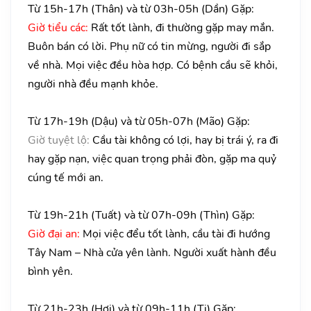
Từ 15h-17h (Thân) và từ 03h-05h (Dần) Gặp:
Giờ tiểu các:
Rất tốt lành, đi thường gặp may mắn.
Buôn bán có lời. Phụ nữ có tin mừng, người đi sắp
về nhà. Mọi việc đều hòa hợp. Có bệnh cầu sẽ khỏi,
người nhà đều mạnh khỏe.
Từ 17h-19h (Dậu) và từ 05h-07h (Mão) Gặp:
Giờ tuyệt lộ:
Cầu tài không có lợi, hay bị trái ý, ra đi
hay gặp nạn, việc quan trọng phải đòn, gặp ma quỷ
cúng tế mới an.
Từ 19h-21h (Tuất) và từ 07h-09h (Thìn) Gặp:
Giờ đại an:
Mọi việc đểu tốt lành, cầu tài đi hướng
Tây Nam – Nhà cửa yên lành. Người xuất hành đều
bình yên.
Từ 21h-23h (Hợi) và từ 09h-11h (Tị) Gặp: