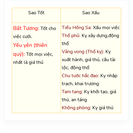
Sao Tốt
Sao Xấu
Tiểu Hồng Sa:
Xấu mọi việc
Bất Tương:
Tốt cho
Thổ phủ:
Kỵ xây dựng,động
việc cưới.
thổ
Yếu yên (thiên
Vãng vong (Thổ kỵ):
Kỵ
quý):
Tốt mọi việc,
xuất hành, giá thú, cầu tài
nhất là giá thú
lộc, động thổ
Chu tước hắc đạo:
Kỵ nhập
trạch, khai trương
Tam tang:
Kỵ khởi tạo, giá
thú, an táng
Không phòng:
Kỵ giá thú