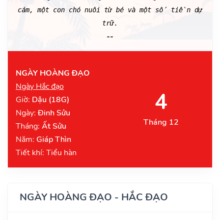
cám, một con chó nuôi từ bé và một số tiền dự
trữ.
--
NGÀY HOÀNG ĐẠO
Ngày Hắc đạo
4
Giờ:
Dậu (18G)
Ngày:
Đinh Sửu
Tháng 12
Tháng:
Ất Sửu
Năm:
Giáp Thìn
Tiết khí: Tiểu hàn
NGÀY HOÀNG ĐẠO - HẮC ĐẠO