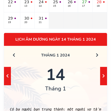
22
23
24
25
26
27
28
●
●
●
●
●
●
●
12
13
14
15
16
17
18
29
30
31
●
●
●
19
20
21
LỊCH ÂM DƯƠNG NGÀY 14 THÁNG 1 2024
THÁNG 1 2024
14
Tháng 1
Có ba người bạn trung thành: một người vợ tấm