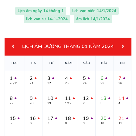
Lịch âm ngày 14 tháng 1
lịch vạn niên 14/1/2024
lịch vạn sự 14-1-2024
âm lịch 14/1/2024
LỊCH ÂM DƯƠNG THÁNG 01 NĂM 2024
HAI
BA
TƯ
NĂM
SÁU
BẢY
CN
1
2
3
4
5
6
7
●
●
●
●
●
●
●
20/11
21
22
23
24
25
26
8
9
10
11
12
13
14
●
●
●
●
●
●
●
27
28
29
1/12
2
3
4
15
16
17
18
19
20
21
●
●
●
●
●
●
●
5
6
7
8
9
10
11