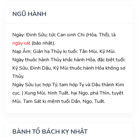
NGŨ HÀNH
Ngày: Đinh Sửu; tức Can sinh Chi (Hỏa, Thổ), là
ngày cát
(bảo nhật).
Nạp Âm: Giản hạ Thủy kị tuổi: Tân Mùi, Kỷ Mùi.
Ngày thuộc hành Thủy khắc hành Hỏa, đặc biệt tuổi:
Kỷ Sửu, Đinh Dậu, Kỷ Mùi thuộc hành Hỏa không sợ
Thủy.
Ngày Sửu lục hợp Tý, tam hợp Tỵ và Dậu thành Kim
cục. | Xung Mùi, hình Tuất, hại Ngọ, phá Thìn, tuyệt
Mùi. Tam Sát kị mệnh tuổi Dần, Ngọ, Tuất.
BÀNH TỔ BÁCH KỴ NHẬT