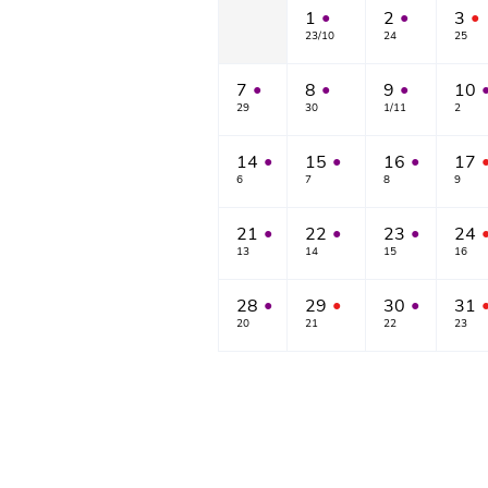
1
2
3
●
●
●
23/10
24
25
7
8
9
10
●
●
●
29
30
1/11
2
14
15
16
17
●
●
●
6
7
8
9
21
22
23
24
●
●
●
13
14
15
16
28
29
30
31
●
●
●
20
21
22
23