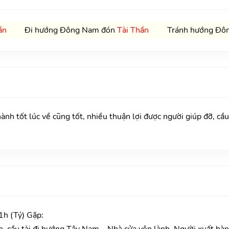
ần
Đi hướng Đông Nam đón
Tài Thần
Tránh hướng Đôn
ốt lúc về cũng tốt, nhiều thuận lợi được người giúp đỡ, cầu 
h (Tý) Gặp:
h, cầu tài đi hướng Tây Nam – Nhà cửa yên lành. Người xuất hàn