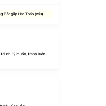
g Bắc gặp Hạc Thần (xấu)
tài như ý muốn, tranh luận
h đều bình yên.