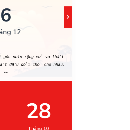
6
áng 12
i góc nhìn rộng mở và thắt
 bắt đầu đổi chỗ cho nhau.
--
28
Tháng 10