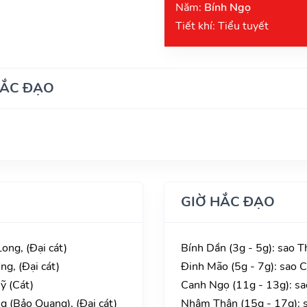
Năm:
Bính Ngọ
Tiết khí: Tiểu tuyết
HẮC ĐẠO
GIỜ HẮC ĐẠO
ong, (Đại cát)
Bính Dần (3g - 5g): sao T
g, (Đại cát)
Đinh Mão (5g - 7g): sao 
ỹ (Cát)
Canh Ngọ (11g - 13g): s
g (Bảo Quang), (Đại cát)
Nhâm Thân (15g - 17g): 