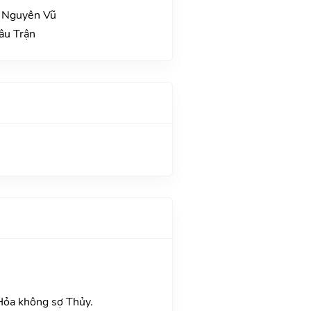
o Nguyên Vũ
âu Trận
Hỏa không sợ Thủy.