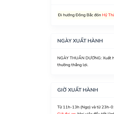
Đi hướng Đông Bắc đón
Hỷ Th
NGÀY XUẤT HÀNH
NGÀY THUẦN DƯƠNG: Xuất hành t
thường thắng lợi.
GIỜ XUẤT HÀNH
Từ 11h-13h (Ngọ) và từ 23h-01
Giờ đại an:
Mọi việc đểu tốt làn