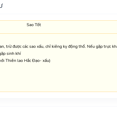
Ư
Sao Tốt
oan, trừ được các sao xấu, chỉ kiêng kỵ động thổ. Nếu gặp trực kh
gặp sinh khí
với Thiên lao Hắc Đạo- xấu)