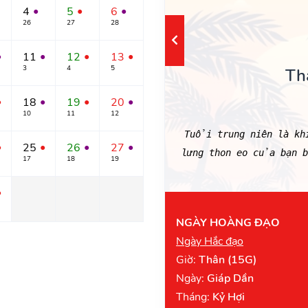
4
5
6
●
●
●
26
27
28
11
12
13
●
●
●
●
3
4
5
Th
18
19
20
●
●
●
●
10
11
12
Tuổi trung niên là kh
25
26
27
●
●
●
●
lưng thon eo của bạn
17
18
19
●
NGÀY HOÀNG ĐẠO
Ngày Hắc đạo
Giờ:
Thân (15G)
Ngày:
Giáp Dần
Tháng:
Kỷ Hợi