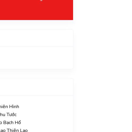
hiên Hình
Chu Tước
ao Bạch Hổ
sao Thiên Lao