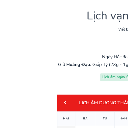
Lịch vạ
Viết b
Ngày Hắc đạo
Giờ
Hoàng Đạo
:
Giáp Tý (23g - 1g
Lịch âm ngày 
LỊCH ÂM DƯƠNG THÁ
HAI
BA
TƯ
NĂM