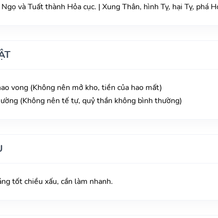
gọ và Tuất thành Hỏa cục. | Xung Thân, hình Tỵ, hại Tỵ, phá Hợ
ẬT
 hao vong (Không nên mở kho, tiền của hao mất)
hường (Không nên tế tự, quỷ thần không bình thường)
U
áng tốt chiều xấu, cần làm nhanh.