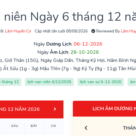
n niên Ngày 6 tháng 12 
ởi:
Lâm Huyền Cơ
Cập nhật lần cuối 08/08/2026
Reviewed By
Lâm Huy
Ngày
Dương Lịch
:
06-12-2026
Ngày
Âm Lịch
:
28-10-2026
, Giờ Thân (15G), Ngày Giáp Dần, Tháng Kỷ Hợi, Năm Bính Ng
)
Ất Sửu (1g - 3g)
Mậu Thìn (7g - 9g)
Kỷ Tỵ (9g - 11g)
Tân Mùi
6 tháng 12
lịch vạn niên 6/12/2026
lịch vạn sự 6-12-2026
âm 
LỊCH ÂM DƯƠNG 
NG 12 NĂM 2026
SÁU
BẢY
CN
THÁN