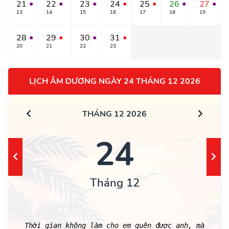
21
22
23
24
25
26
27
●
●
●
●
●
●
●
13
14
15
16
17
18
19
28
29
30
31
●
●
●
●
20
21
22
23
LỊCH ÂM DƯƠNG NGÀY 24 THÁNG 12 2026
THÁNG 12 2026
24
Tháng 12
Thời gian không làm cho em quên được anh, mà