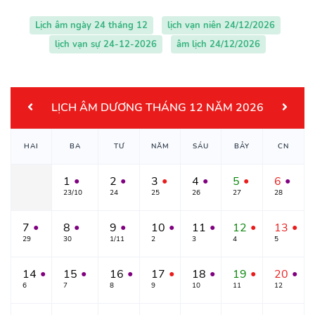
Lịch âm ngày 24 tháng 12
lịch vạn niên 24/12/2026
lịch vạn sự 24-12-2026
âm lịch 24/12/2026
LỊCH ÂM DƯƠNG THÁNG 12 NĂM 2026
HAI
BA
TƯ
NĂM
SÁU
BẢY
CN
1
2
3
4
5
6
●
●
●
●
●
●
23/10
24
25
26
27
28
7
8
9
10
11
12
13
●
●
●
●
●
●
●
29
30
1/11
2
3
4
5
14
15
16
17
18
19
20
●
●
●
●
●
●
●
6
7
8
9
10
11
12