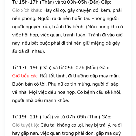
Từ 15h-17h (Thân) và từ 03h-05h (Dần) Gặp:
Giờ xích khẩu:
Hay cãi cọ, gây chuyện đói kém, phải
nên phòng. Người ra đi nên hoãn lại. Phòng người
người nguyền rủa, tránh lây bệnh. (Nói chung khi có
việc hội họp, việc quan, tranh luận…Tránh đi vào giờ
này, nếu bắt buộc phải đi thì nên giữ miệng dễ gây
ẩu đả cãi nhau).
Từ 17h-19h (Dậu) và từ 05h-07h (Mão) Gặp:
Giờ tiểu các:
Rất tốt lành, đi thường gặp may mắn.
Buôn bán có lời. Phụ nữ có tin mừng, người đi sắp
về nhà. Mọi việc đều hòa hợp. Có bệnh cầu sẽ khỏi,
người nhà đều mạnh khỏe.
Từ 19h-21h (Tuất) và từ 07h-09h (Thìn) Gặp:
Giờ tuyệt lộ:
Cầu tài không có lợi, hay bị trái ý, ra đi
hay gặp nạn, việc quan trọng phải đòn, gặp ma quỷ