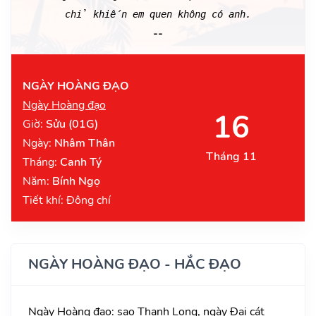
chỉ khiến em quen không có anh.
--
NGÀY HOÀNG ĐẠO
Ngày Hoàng đạo
16
Giờ:
Sửu (01G)
Ngày:
Nhâm Thân
Tháng 11
Tháng:
Canh Tý
Năm:
Bính Ngọ
Tiết khí: Đông chí
NGÀY HOÀNG ĐẠO - HẮC ĐẠO
Ngày Hoàng đạo: sao Thanh Long, ngày Đại cát