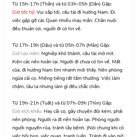
Từ 15h-17h (Thân) và từ 03h-05h (Dần) Gặp:
Giờ tốc hỷ:
Vui sắp tới, cầu tài đi hướng Nam. Đi
việc gặp gỡ các Quan nhiều may mắn. Chăn nuôi
đều thuận lợi, người đi có tin về.
Từ 17h-19h (Dậu) và từ 05h-07h (Mão) Gặp:
Giờ lưu niên:
Nghiệp khó thành, cầu tài mờ mịt.
Kiện các nên hoãn lại. Người đi chưa có tin về. Mất
của, đi hướng Nam tìm nhanh mới thấy. Nên phòng
ngừa cãi cọ. Miệng tiếng rất tầm thường. Việc làm
chậm, lâu la nhưng làm gì đều chắc chắn.
Từ 19h-21h (Tuất) và từ 07h-09h (Thìn) Gặp:
Giờ xích khẩu:
Hay cãi cọ, gây chuyện đói kém, phải
nên phòng. Người ra đi nên hoãn lại. Phòng người
người nguyền rủa, tránh lây bệnh. (Nói chung khi có
việc hội họp, việc quan, tranh luận…Tránh đi vào giờ