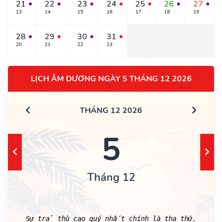
21
22
23
24
25
26
27
●
●
●
●
●
●
●
13
14
15
16
17
18
19
28
29
30
31
●
●
●
●
20
21
22
23
LỊCH ÂM DƯƠNG NGÀY 5 THÁNG 12 2026
THÁNG 12 2026
5
Tháng 12
Sự trả thù cao quý nhất chính là tha thứ.