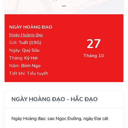
--
NGÀY HOÀNG ĐẠO
Ngày Hoàng đạo
27
Giờ:
Tuất (19G)
Ngày:
Quý Sửu
Tháng 10
Tháng:
Kỷ Hợi
Năm:
Bính Ngọ
Tiết khí: Tiểu tuyết
NGÀY HOÀNG ĐẠO - HẮC ĐẠO
Ngày Hoàng đạo: sao Ngọc Đường, ngày Đại cát