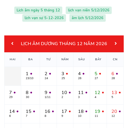
Lịch âm ngày 5 tháng 12
lịch vạn niên 5/12/2026
lịch vạn sự 5-12-2026
âm lịch 5/12/2026
LỊCH ÂM DƯƠNG THÁNG 12 NĂM 2026
HAI
BA
TƯ
NĂM
SÁU
BẢY
CN
1
2
3
4
5
6
●
●
●
●
●
●
23/10
24
25
26
27
28
7
8
9
10
11
12
13
●
●
●
●
●
●
●
29
30
1/11
2
3
4
5
14
15
16
17
18
19
20
●
●
●
●
●
●
●
6
7
8
9
10
11
12