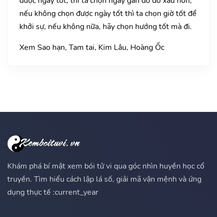
được ngày tốt, thì ta chọn ngày gần đó đỡ xấu hơn,
nếu không chọn được ngày tốt thì ta chọn giờ tốt để
khởi sự, nếu không nữa, hãy chọn hướng tốt mà đi.
Xem Sao hạn, Tam tai, Kim Lâu, Hoàng Ốc
Khám phá bí mật xem bói tử vi qua góc nhìn huyền học cổ
truyền. Tìm hiểu cách lập lá số, giải mã vận mệnh và ứng
dụng thực tế :current_year