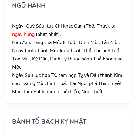
NGŨ HÀNH
Ngày: Quý Sửu; tức Chi khắc Can (Thổ, Thủy), là
ngày hung
(phạt nhật).
Nạp Âm: Tang chá Mộc kị tuổi: Đinh Mùi, Tân Mùi.
Ngày thuộc hành Mộc khắc hành Thổ, đặc biệt tuổi:
Tân Mùi, Kỷ Dậu, Đinh Tỵ thuộc hành Thổ không sợ
Mộc.
Ngày Sửu lục hợp Tý, tam hợp Tỵ và Dậu thành Kim
cục. | Xung Mùi, hình Tuất, hại Ngọ, phá Thìn, tuyệt
Mùi. Tam Sát kị mệnh tuổi Dần, Ngọ, Tuất.
BÀNH TỔ BÁCH KỴ NHẬT