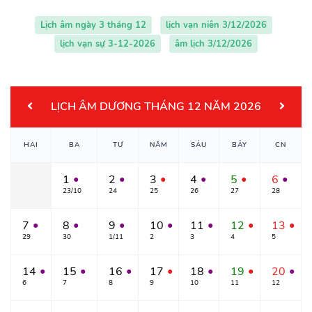
Lịch âm ngày 3 tháng 12
lịch vạn niên 3/12/2026
lịch vạn sự 3-12-2026
âm lịch 3/12/2026
LỊCH ÂM DƯƠNG THÁNG 12 NĂM 2026
HAI
BA
TƯ
NĂM
SÁU
BẢY
CN
1
2
3
4
5
6
●
●
●
●
●
●
23/10
24
25
26
27
28
7
8
9
10
11
12
13
●
●
●
●
●
●
●
29
30
1/11
2
3
4
5
14
15
16
17
18
19
20
●
●
●
●
●
●
●
6
7
8
9
10
11
12