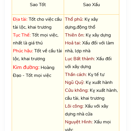
Sao Tốt
Sao Xấu
Địa tài:
Tốt cho việc cầu
Thổ phủ:
Kỵ xây
tài lộc, khai trương
dựng,động thổ
Tục Thế:
Tốt mọi việc,
Thiên ôn:
Kỵ xây dựng
nhất là giá thú
Hoả tai:
Xấu đối với làm
Phúc hậu:
Tốt về cầu tài
nhà, lợp nhà
lộc, khai trương
Lục Bất thành:
Xấu đối
với xây dựng
Kim đường:
Hoàng
Thần cách:
Kỵ tế tự
Đạo - Tốt mọi việc
Ngũ Quỹ:
Kỵ xuất hành
Cửu không:
Kỵ xuất hành,
cầu tài, khai trương
Lôi công:
Xấu với xây
dựng nhà cửa
Nguyệt Hình:
Xấu mọi
việc