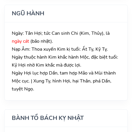
NGŨ HÀNH
Ngày: Tân Hợi; tức Can sinh Chi (Kim, Thủy), là
ngày cát
(bảo nhật).
Nạp Âm: Thoa xuyến Kim kị tuổi: Ất Tỵ, Kỷ Tỵ.
Ngày thuộc hành Kim khắc hành Mộc, đặc biệt tuổi:
Kỷ Hợi nhờ Kim khắc mà được lợi.
Ngày Hợi lục hợp Dần, tam hợp Mão và Mùi thành
Mộc cục. | Xung Tỵ, hình Hợi, hại Thân, phá Dần,
tuyệt Ngọ.
BÀNH TỔ BÁCH KỴ NHẬT