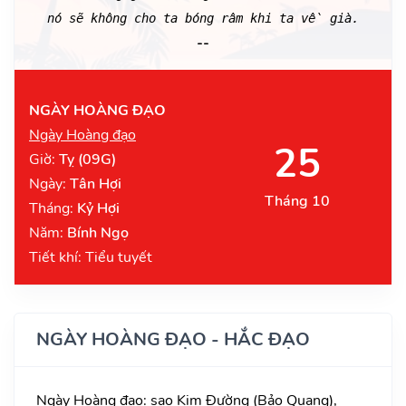
nó sẽ không cho ta bóng râm khi ta về già.
--
NGÀY HOÀNG ĐẠO
Ngày Hoàng đạo
25
Giờ:
Tỵ (09G)
Ngày:
Tân Hợi
Tháng 10
Tháng:
Kỷ Hợi
Năm:
Bính Ngọ
Tiết khí: Tiểu tuyết
NGÀY HOÀNG ĐẠO - HẮC ĐẠO
Ngày Hoàng đạo: sao Kim Đường (Bảo Quang),