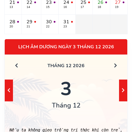
21
22
23
24
25
26
27
●
●
●
●
●
●
●
13
14
15
16
17
18
19
28
29
30
31
●
●
●
●
20
21
22
23
LỊCH ÂM DƯƠNG NGÀY 3 THÁNG 12 2026
THÁNG 12 2026
3
Tháng 12
Nếu ta không gieo trồng tri thức khi còn trẻ,