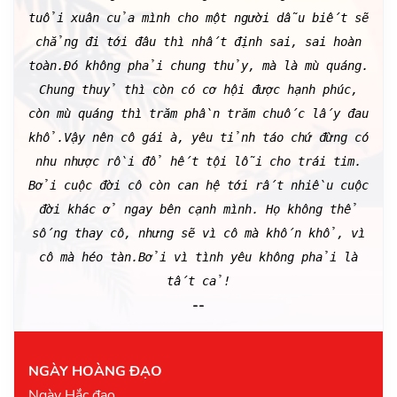
tuổi xuân của mình cho một người dẫu biết sẽ
chẳng đi tới đâu thì nhất định sai, sai hoàn
toàn.Đó không phải chung thủy, mà là mù quáng.
Chung thuỷ thì còn có cơ hội được hạnh phúc,
còn mù quáng thì trăm phần trăm chuốc lấy đau
khổ.Vậy nên cô gái à, yêu tỉnh táo chứ đừng có
nhu nhược rồi đổ hết tội lỗi cho trái tim.
Bởi cuộc đời cô còn can hệ tới rất nhiều cuộc
đời khác ở ngay bên cạnh mình. Họ không thể
sống thay cô, nhưng sẽ vì cô mà khốn khổ, vì
cô mà héo tàn.Bởi vì tình yêu không phải là
tất cả!
--
NGÀY HOÀNG ĐẠO
Ngày Hắc đạo