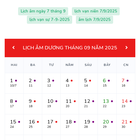
Lịch âm ngày 7 tháng 9
lịch vạn niên 7/9/2025
lịch vạn sự 7-9-2025
âm lịch 7/9/2025
LỊCH ÂM DƯƠNG THÁNG 09 NĂM 2025
HAI
BA
TƯ
NĂM
SÁU
BẢY
CN
1
2
3
4
5
6
7
●
●
●
●
●
●
●
10/7
11
12
13
14
15
16
8
9
10
11
12
13
14
●
●
●
●
●
●
●
17
18
19
20
21
22
23
15
16
17
18
19
20
21
●
●
●
●
●
●
●
24
25
26
27
28
29
30