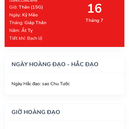
16
Giờ:
Thân (15G)
Ngày:
Kỷ Mão
Tháng 7
Tháng:
Giáp Thân
Năm:
Ất Tỵ
Tiết khí: Bạch lộ
NGÀY HOÀNG ĐẠO - HẮC ĐẠO
Ngày Hắc đạo: sao Chu Tước
GIỜ HOÀNG ĐẠO