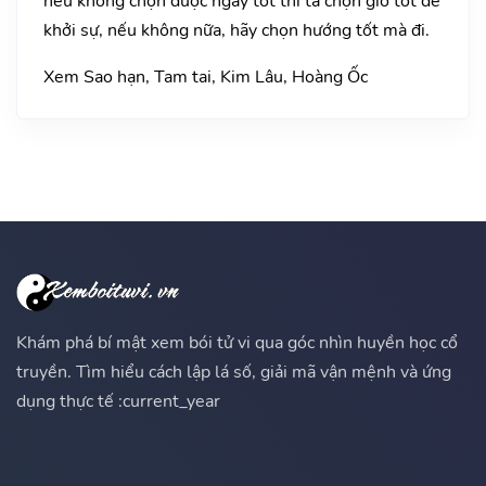
nếu không chọn được ngày tốt thì ta chọn giờ tốt để
khởi sự, nếu không nữa, hãy chọn hướng tốt mà đi.
Xem Sao hạn, Tam tai, Kim Lâu, Hoàng Ốc
Khám phá bí mật xem bói tử vi qua góc nhìn huyền học cổ
truyền. Tìm hiểu cách lập lá số, giải mã vận mệnh và ứng
dụng thực tế :current_year