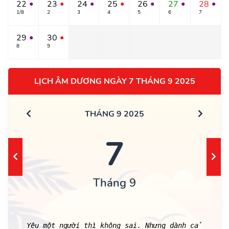
22
23
24
25
26
27
28
●
●
●
●
●
●
●
1/8
2
3
4
5
6
7
29
30
●
●
8
9
LỊCH ÂM DƯƠNG NGÀY 7 THÁNG 9 2025
THÁNG 9 2025
7
Tháng 9
Yêu một người thì không sai. Nhưng dành cả