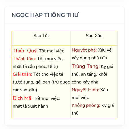
NGỌC HẠP THÔNG THƯ
Sao Tốt
Sao Xấu
Nguyệt phá:
Xấu về
Thiên Quý:
Tốt mọi việc
xây dựng nhà cửa
Thánh tâm:
Tốt mọi việc,
Trùng Tang:
nhất là cầu phúc, tế tự
Kỵ giá
Giải thần:
Tốt cho việc tế
thú, an táng, khởi
tự,tố tụng, gải oan (trừ được
công xây nhà
các sao xấu)
Nguyệt Hình:
Xấu
mọi việc
Dịch Mã:
Tốt mọi việc,
Không phòng:
Kỵ giá
nhất là xuất hành
thú