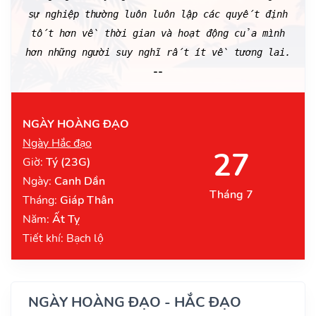
sự nghiệp thường luôn luôn lập các quyết định
tốt hơn về thời gian và hoạt động của mình
hơn những người suy nghĩ rất ít về tương lai.
--
NGÀY HOÀNG ĐẠO
Ngày Hắc đạo
27
Giờ:
Tý (23G)
Ngày:
Canh Dần
Tháng 7
Tháng:
Giáp Thân
Năm:
Ất Tỵ
Tiết khí: Bạch lộ
NGÀY HOÀNG ĐẠO - HẮC ĐẠO