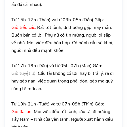
ẩu đả cãi nhau).
Từ 15h-17h (Thân) và từ 03h-05h (Dần) Gặp:
Giờ tiểu các:
Rất tốt lành, đi thường gặp may mắn.
Buôn bán có lời. Phụ nữ có tin mừng, người đi sắp
về nhà. Mọi việc đều hòa hợp. Có bệnh cầu sẽ khỏi,
người nhà đều mạnh khỏe.
Từ 17h-19h (Dậu) và từ 05h-07h (Mão) Gặp:
Giờ tuyệt lộ:
Cầu tài không có lợi, hay bị trái ý, ra đi
hay gặp nạn, việc quan trọng phải đòn, gặp ma quỷ
cúng tế mới an.
Từ 19h-21h (Tuất) và từ 07h-09h (Thìn) Gặp:
Giờ đại an:
Mọi việc đểu tốt lành, cầu tài đi hướng
Tây Nam – Nhà cửa yên lành. Người xuất hành đều
bình yên.