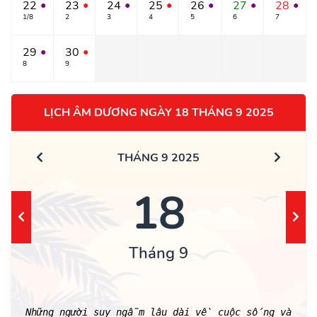
22
23
24
25
26
27
28
●
●
●
●
●
●
●
1/8
2
3
4
5
6
7
29
30
●
●
8
9
LỊCH ÂM DƯƠNG NGÀY 18 THÁNG 9 2025
THÁNG 9 2025
18
Tháng 9
Những người suy ngẫm lâu dài về cuộc sống và