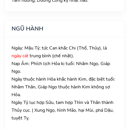
Tam nương, Dương Công kỵ nhật nào.
NGŨ HÀNH
Ngày: Mậu Tý; tức Can khắc Chi (Thổ, Thủy), là
ngày cát
trung bình (chế nhật).
Nạp Âm: Phích lịch Hỏa kị tuổi: Nhâm Ngọ, Giáp
Ngọ.
Ngày thuộc hành Hỏa khắc hành Kim, đặc biệt tuổi:
Nhâm Thân, Giáp Ngọ thuộc hành Kim không sợ
Hỏa.
Ngày Tý lục hợp Sửu, tam hợp Thìn và Thân thành
Thủy cục. | Xung Ngọ, hình Mão, hại Mùi, phá Dậu,
tuyệt Tỵ.