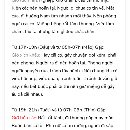
Giờ lưu niên:
Nghiệp khó thành, cầu tài mờ mịt.
Kiện các nên hoãn lại. Người đi chưa có tin về. Mất
của, đi hướng Nam tìm nhanh mới thấy. Nên phòng
ngừa cãi cọ. Miệng tiếng rất tầm thường. Việc làm
chậm, lâu la nhưng làm gì đều chắc chắn.
Từ 17h-19h (Dậu) và từ 05h-07h (Mão) Gặp:
Giờ xích khẩu:
Hay cãi cọ, gây chuyện đói kém, phải
nên phòng. Người ra đi nên hoãn lại. Phòng người
người nguyền rủa, tránh lây bệnh. (Nói chung khi có
việc hội họp, việc quan, tranh luận…Tránh đi vào giờ
này, nếu bắt buộc phải đi thì nên giữ miệng dễ gây
ẩu đả cãi nhau).
Từ 19h-21h (Tuất) và từ 07h-09h (Thìn) Gặp:
Giờ tiểu các:
Rất tốt lành, đi thường gặp may mắn.
Buôn bán có lời. Phụ nữ có tin mừng, người đi sắp