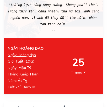
"thắng lợi" càng sung sướng. Không phải thế.
Trong thực tế, càng nhiều thắng lợi, anh càng
nghèo nàn, vì anh đã thay đổi tâm hồn, phân
tán tình cảm.
--
NGÀY HOÀNG ĐẠO
Ngày Hoàng đạo
25
Giờ:
Tuất (19G)
Ngày:
Mậu Tý
Tháng 7
Tháng:
Giáp Thân
Năm:
Ất Tỵ
Tiết khí: Bạch lộ