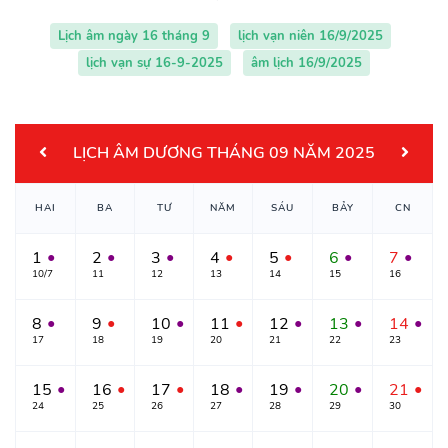
Lịch âm ngày 16 tháng 9
lịch vạn niên 16/9/2025
lịch vạn sự 16-9-2025
âm lịch 16/9/2025
LỊCH ÂM DƯƠNG THÁNG 09 NĂM 2025
HAI
BA
TƯ
NĂM
SÁU
BẢY
CN
1
2
3
4
5
6
7
●
●
●
●
●
●
●
10/7
11
12
13
14
15
16
8
9
10
11
12
13
14
●
●
●
●
●
●
●
17
18
19
20
21
22
23
15
16
17
18
19
20
21
●
●
●
●
●
●
●
24
25
26
27
28
29
30