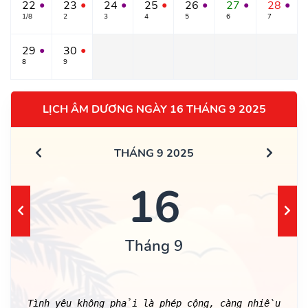
22
23
24
25
26
27
28
●
●
●
●
●
●
●
1/8
2
3
4
5
6
7
29
30
●
●
8
9
LỊCH ÂM DƯƠNG NGÀY 16 THÁNG 9 2025
THÁNG 9 2025
16
Tháng 9
Tình yêu không phải là phép cộng, càng nhiều