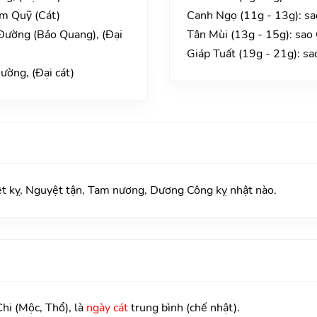
m Quỹ (Cát)
Canh Ngọ (11g - 13g): sa
Đường (Bảo Quang), (Đại
Tân Mùi (13g - 15g): sao
Giáp Tuất (19g - 21g): s
ường, (Đại cát)
kỵ, Nguyệt tận, Tam nương, Dương Công kỵ nhật nào.
hi (Mộc, Thổ), là
ngày cát
trung bình (chế nhật).