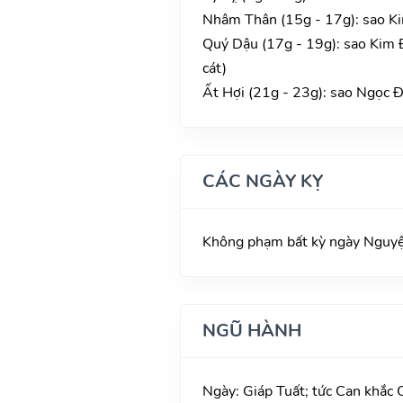
Nhâm Thân (15g - 17g): sao Ki
Quý Dậu (17g - 19g): sao Kim 
cát)
Ất Hợi (21g - 23g): sao Ngọc Đ
CÁC NGÀY KỴ
Không phạm bất kỳ ngày Nguyệt 
NGŨ HÀNH
Ngày: Giáp Tuất; tức Can khắc C