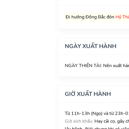
Đi hướng Đông Bắc đón
Hỷ Th
NGÀY XUẤT HÀNH
NGÀY THIÊN TÀI: Nên xuất hành,
GIỜ XUẤT HÀNH
Từ 11h-13h (Ngọ) và từ 23h-01
Giờ xích khẩu:
Hay cãi cọ, gây c
lây bệnh. (Nói chung khi có việ