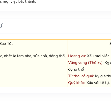
 mọi việc bất thành.
Ư
Sao Tốt
c, nhất là làm nhà, sửa nhà, động thổ,
Hoang vu:
Xấu mọi việc
Vãng vong (Thổ kỵ):
Kỵ x
động thổ
Tứ thời cô quả:
Kỵ giá th
Quỷ khốc:
Xấu với tế tự,