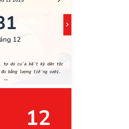
G 12 2025
31
áng 12
g, tự do của bất kỳ dân tộc
 đo bằng lượng tiếng cười.
--
12