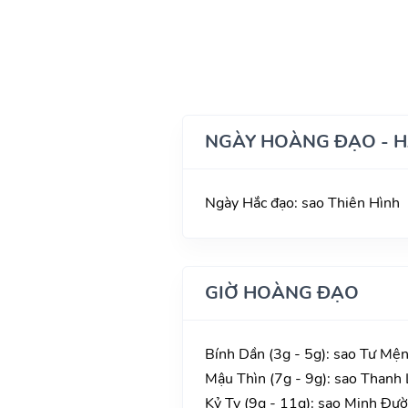
NGÀY HOÀNG ĐẠO - 
Ngày Hắc đạo: sao Thiên Hình
GIỜ HOÀNG ĐẠO
Bính Dần (3g - 5g): sao Tư Mện
Mậu Thìn (7g - 9g): sao Thanh L
Kỷ Tỵ (9g - 11g): sao Minh Đườn