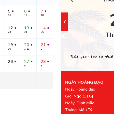
THÁN
5
6
7
●
●
●
16
17
18
12
13
14
●
●
●
23
24
25
Th
19
20
21
●
●
●
30
1/11
2
Thời gian tạo ra nhi
26
27
28
●
●
●
7
8
9
NGÀY HOÀNG ĐẠO
Ngày Hoàng đạo
Giờ:
Ngọ (11G)
Ngày:
Đinh Mão
Tháng:
Mậu Tý