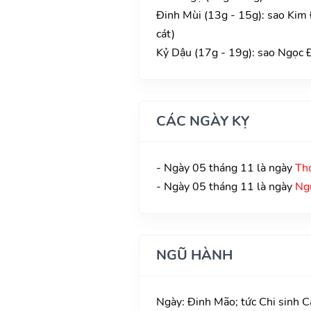
Đinh Mùi (13g - 15g): sao Kim
cát)
Kỷ Dậu (17g - 19g): sao Ngọc Đ
CÁC NGÀY KỴ
- Ngày 05 tháng 11 là ngày
Th
- Ngày 05 tháng 11 là ngày
Ng
NGŨ HÀNH
Ngày: Đinh Mão; tức Chi sinh C