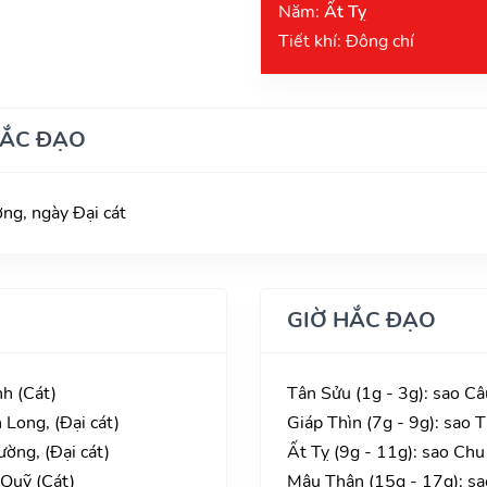
Năm:
Ất Tỵ
Tiết khí: Đông chí
HẮC ĐẠO
g, ngày Đại cát
GIỜ HẮC ĐẠO
h (Cát)
Tân Sửu (1g - 3g): sao Câ
Long, (Đại cát)
Giáp Thìn (7g - 9g): sao 
ờng, (Đại cát)
Ất Tỵ (9g - 11g): sao Chu
 Quỹ (Cát)
Mậu Thân (15g - 17g): s