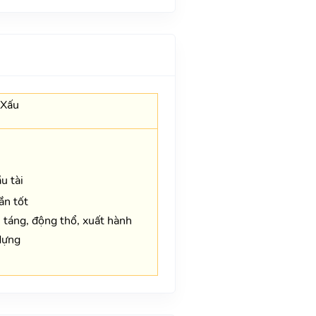
 Xấu
u tài
ắn tốt
n táng, động thổ, xuất hành
dựng