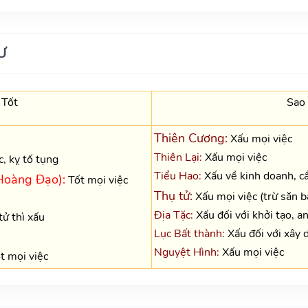
Ư
 Tốt
Sao
Thiên Cương:
Xấu mọi việc
Thiên Lại:
Xấu mọi việc
, kỵ tố tụng
Tiểu Hao:
Xấu về kinh doanh, cầ
Hoàng Đạo):
Tốt mọi việc
Thụ tử:
Xấu mọi việc (trừ săn b
Địa Tặc:
Xấu đối với khởi tạo, a
ử thì xấu
Lục Bất thành:
Xấu đối với xây 
Nguyệt Hình:
Xấu mọi việc
 mọi việc