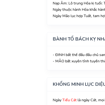
Nạp Âm: Lô trung Hỏa kị tuổi:
Ngày thuộc hành Hỏa khắc hành
Ngày Mão lục hợp Tuất, tam hợp
BÀNH TỔ BÁCH KỴ NH
- ĐINH bất thế đầu đầu chủ san
- MÃO bất xuyên tỉnh tuyền th
KHỔNG MINH LỤC DIỆ
Ngày
Tiểu Cát
là ngày Cát, mọi v