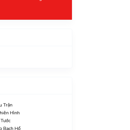
u Trận
Thiên Hình
 Tước
ao Bạch Hổ