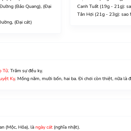
 Đường (Bảo Quang), (Đại
Canh Tuất (19g - 21g): s
Tân Hợi (21g - 23g): sao
ường, (Đại cát)
ọ Tử
. Trăm sự đều kỵ.
uyệt Kỵ
. Mồng năm, mười bốn, hai ba. Đi chơi còn thiệt, nữa là 
an (Mộc, Hỏa), là
ngày cát
(nghĩa nhật).