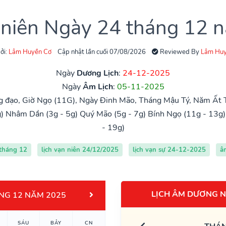
 niên Ngày 24 tháng 12
ởi:
Lâm Huyền Cơ
Cập nhật lần cuối 07/08/2026
Reviewed By
Lâm Huy
Ngày
Dương Lịch
:
24-12-2025
Ngày
Âm Lịch
:
05-11-2025
 đạo, Giờ Ngọ (11G), Ngày Đinh Mão, Tháng Mậu Tý, Năm Ất T
)
Nhâm Dần (3g - 5g)
Quý Mão (5g - 7g)
Bính Ngọ (11g - 13g)
- 19g)
 tháng 12
lịch vạn niên 24/12/2025
lịch vạn sự 24-12-2025
â
LỊCH ÂM DƯƠNG N
NG 12 NĂM 2025
SÁU
BẢY
CN