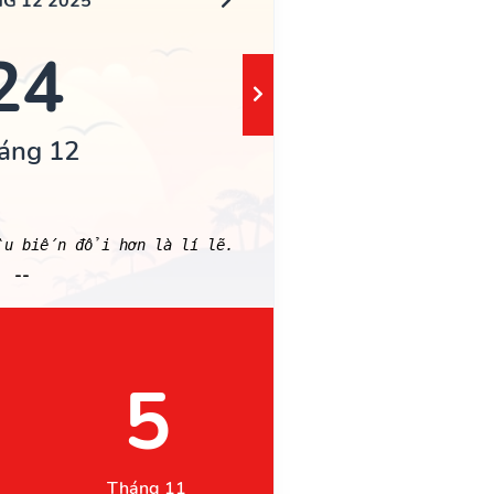
G 12 2025
24
áng 12
ều biến đổi hơn là lí lẽ.
--
5
Tháng 11