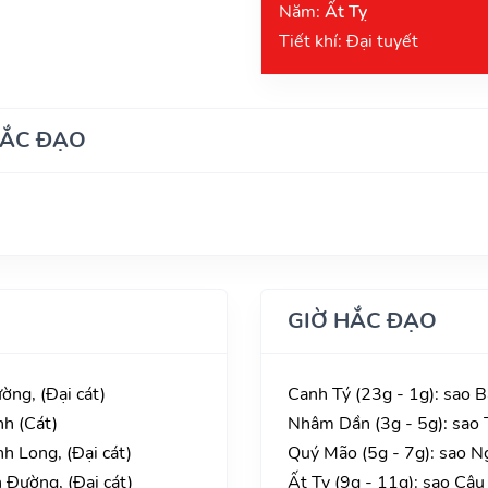
Năm:
Ất Tỵ
Tiết khí: Đại tuyết
HẮC ĐẠO
GIỜ HẮC ĐẠO
ờng, (Đại cát)
Canh Tý (23g - 1g): sao 
nh (Cát)
Nhâm Dần (3g - 5g): sao 
h Long, (Đại cát)
Quý Mão (5g - 7g): sao 
 Đường, (Đại cát)
Ất Tỵ (9g - 11g): sao Câu