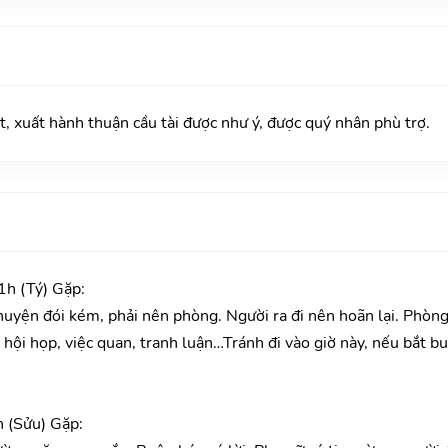
ất hành thuận cầu tài được như ý, được quý nhân phù trợ.
h (Tý) Gặp:
huyện đói kém, phải nên phòng. Người ra đi nên hoãn lại. Phòn
c hội họp, việc quan, tranh luận…Tránh đi vào giờ này, nếu bắt b
 (Sửu) Gặp: