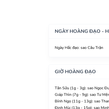
NGÀY HOÀNG ĐẠO - 
Ngày Hắc đạo: sao Câu Trận
GIỜ HOÀNG ĐẠO
Tân Sửu (1g - 3g): sao Ngọc Đư
Giáp Thìn (7g - 9g): sao Tư Mệ
Bính Ngọ (11g - 13g): sao Than
Đinh Mùi (13g - 15g): sao Minh