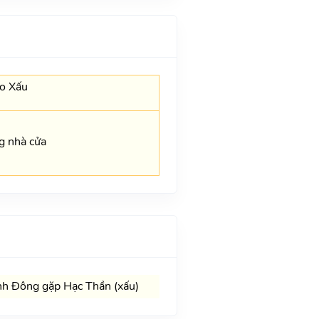
o Xấu
g nhà cửa
h Đông gặp Hạc Thần (xấu)