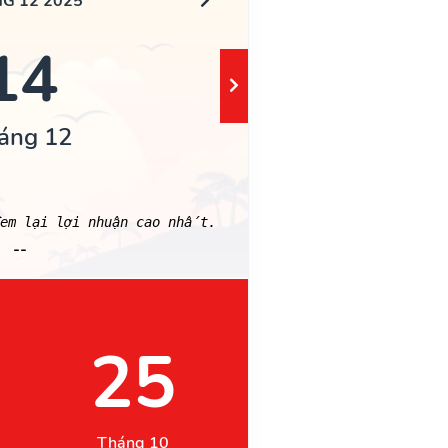
G 12 2025
14
áng 12
em lại lợi nhuận cao nhất.
--
25
Tháng 10