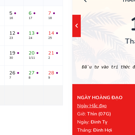
THÁN
5
6
7
●
●
●
16
17
18
12
13
14
●
●
●
23
24
25
Th
19
20
21
●
●
●
30
1/11
2
Đầu tư vào tri thức đ
26
27
28
●
●
●
7
8
9
NGÀY HOÀNG ĐẠO
Ngày Hắc đạo
Giờ:
Thìn (07G)
Ngày:
Đinh Tỵ
Tháng:
Đinh Hợi