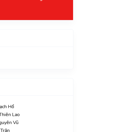
Bạch Hổ
Thiên Lao
Nguyên Vũ
 Trận