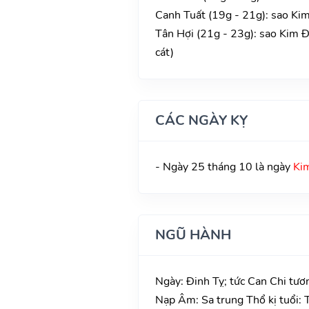
Canh Tuất (19g - 21g): sao Kim
Tân Hợi (21g - 23g): sao Kim 
cát)
CÁC NGÀY KỴ
- Ngày 25 tháng 10 là ngày
Kim
NGŨ HÀNH
Ngày: Đinh Tỵ; tức Can Chi tươ
Nạp Âm: Sa trung Thổ kị tuổi: 