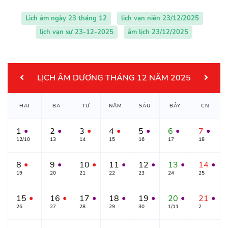
Lịch âm ngày 23 tháng 12
lịch vạn niên 23/12/2025
lịch vạn sự 23-12-2025
âm lịch 23/12/2025
LỊCH ÂM DƯƠNG THÁNG 12 NĂM 2025
HAI
BA
TƯ
NĂM
SÁU
BẢY
CN
1
2
3
4
5
6
7
●
●
●
●
●
●
●
12/10
13
14
15
16
17
18
8
9
10
11
12
13
14
●
●
●
●
●
●
●
19
20
21
22
23
24
25
15
16
17
18
19
20
21
●
●
●
●
●
●
●
26
27
28
29
30
1/11
2