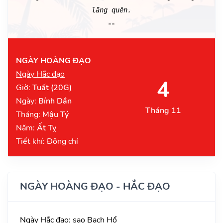
lãng quên.
--
NGÀY HOÀNG ĐẠO
Ngày Hắc đạo
4
Giờ:
Tuất (20G)
Ngày:
Bính Dần
Tháng 11
Tháng:
Mậu Tý
Năm:
Ất Tỵ
Tiết khí: Đông chí
NGÀY HOÀNG ĐẠO - HẮC ĐẠO
Ngày Hắc đạo: sao Bạch Hổ