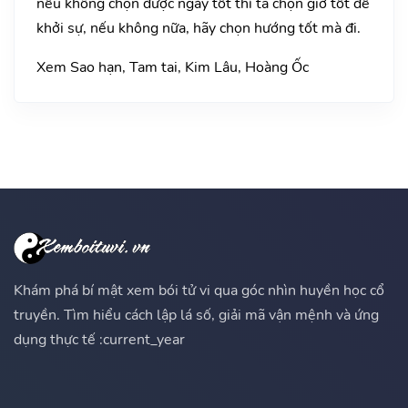
nếu không chọn được ngày tốt thì ta chọn giờ tốt để
khởi sự, nếu không nữa, hãy chọn hướng tốt mà đi.
Xem Sao hạn, Tam tai, Kim Lâu, Hoàng Ốc
Khám phá bí mật xem bói tử vi qua góc nhìn huyền học cổ
truyền. Tìm hiểu cách lập lá số, giải mã vận mệnh và ứng
dụng thực tế :current_year