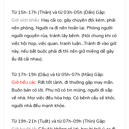
Từ 15h-17h (Thân) và từ 03h-05h (Dần) Gặp:
Giờ xích khẩu:
Hay cãi cọ, gây chuyện đói kém, phải
nên phòng. Người ra đi nên hoãn lại. Phòng người
người nguyền rủa, tránh lây bệnh. (Nói chung khi có
việc hội họp, việc quan, tranh luận…Tránh đi vào giờ
này, nếu bắt buộc phải đi thì nên giữ miệng dễ gây
ẩu đả cãi nhau).
Từ 17h-19h (Dậu) và từ 05h-07h (Mão) Gặp:
Giờ tiểu các:
Rất tốt lành, đi thường gặp may mắn.
Buôn bán có lời. Phụ nữ có tin mừng, người đi sắp
về nhà. Mọi việc đều hòa hợp. Có bệnh cầu sẽ khỏi,
người nhà đều mạnh khỏe.
Từ 19h-21h (Tuất) và từ 07h-09h (Thìn) Gặp:
Giờ tuyệt lộ:
Cầu tài không có lợi, hay bị trái ý, ra đi