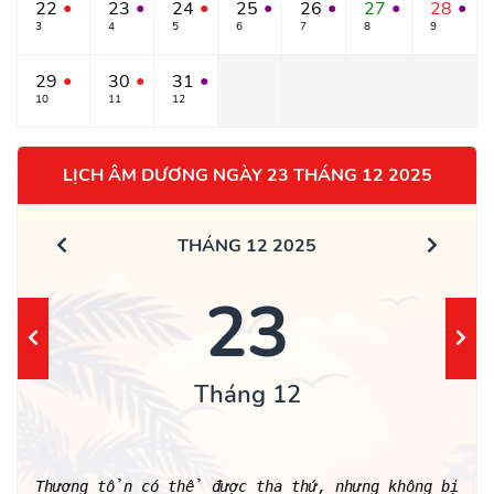
22
23
24
25
26
27
28
●
●
●
●
●
●
●
3
4
5
6
7
8
9
29
30
31
●
●
●
10
11
12
LỊCH ÂM DƯƠNG NGÀY 23 THÁNG 12 2025
THÁNG 12 2025
23
Tháng 12
Thương tổn có thể được tha thứ, nhưng không bị