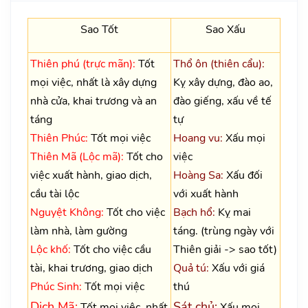
Sao Tốt
Sao Xấu
Thiên phú (trực mãn):
Tốt
Thổ ôn (thiên cẩu):
mọi việc, nhất là xây dựng
Kỵ xây dựng, đào ao,
nhà cửa, khai trương và an
đào giếng, xấu về tế
táng
tự
Thiên Phúc:
Tốt mọi việc
Hoang vu:
Xấu mọi
Thiên Mã (Lộc mã):
Tốt cho
việc
việc xuất hành, giao dịch,
Hoàng Sa:
Xấu đối
cầu tài lộc
với xuất hành
Nguyệt Không:
Tốt cho việc
Bạch hổ:
Kỵ mai
làm nhà, làm gường
táng. (trùng ngày với
Lộc khố:
Tốt cho việc cầu
Thiên giải -> sao tốt)
tài, khai trương, giao dịch
Quả tú:
Xấu với giá
Phúc Sinh:
Tốt mọi việc
thú
Dịch Mã:
Sát chủ:
Tốt mọi việc, nhất
Xấu mọi