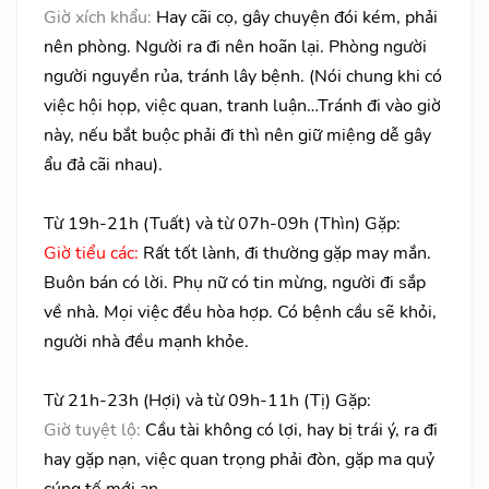
Giờ xích khẩu:
Hay cãi cọ, gây chuyện đói kém, phải
nên phòng. Người ra đi nên hoãn lại. Phòng người
người nguyền rủa, tránh lây bệnh. (Nói chung khi có
việc hội họp, việc quan, tranh luận…Tránh đi vào giờ
này, nếu bắt buộc phải đi thì nên giữ miệng dễ gây
ẩu đả cãi nhau).
Từ 19h-21h (Tuất) và từ 07h-09h (Thìn) Gặp:
Giờ tiểu các:
Rất tốt lành, đi thường gặp may mắn.
Buôn bán có lời. Phụ nữ có tin mừng, người đi sắp
về nhà. Mọi việc đều hòa hợp. Có bệnh cầu sẽ khỏi,
người nhà đều mạnh khỏe.
Từ 21h-23h (Hợi) và từ 09h-11h (Tị) Gặp:
Giờ tuyệt lộ:
Cầu tài không có lợi, hay bị trái ý, ra đi
hay gặp nạn, việc quan trọng phải đòn, gặp ma quỷ
cúng tế mới an.