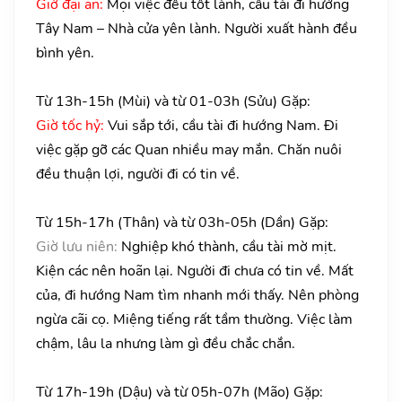
Giờ đại an:
Mọi việc đểu tốt lành, cầu tài đi hướng
Tây Nam – Nhà cửa yên lành. Người xuất hành đều
bình yên.
Từ 13h-15h (Mùi) và từ 01-03h (Sửu) Gặp:
Giờ tốc hỷ:
Vui sắp tới, cầu tài đi hướng Nam. Đi
việc gặp gỡ các Quan nhiều may mắn. Chăn nuôi
đều thuận lợi, người đi có tin về.
Từ 15h-17h (Thân) và từ 03h-05h (Dần) Gặp:
Giờ lưu niên:
Nghiệp khó thành, cầu tài mờ mịt.
Kiện các nên hoãn lại. Người đi chưa có tin về. Mất
của, đi hướng Nam tìm nhanh mới thấy. Nên phòng
ngừa cãi cọ. Miệng tiếng rất tầm thường. Việc làm
chậm, lâu la nhưng làm gì đều chắc chắn.
Từ 17h-19h (Dậu) và từ 05h-07h (Mão) Gặp: