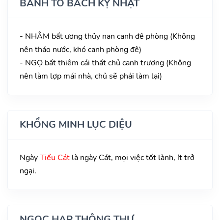
BÀNH TỔ BÁCH KỴ NHẬT
- NHÂM bất ương thủy nan canh đê phòng (Không
nên tháo nước, khó canh phòng đê)
- NGỌ bất thiêm cái thất chủ canh trương (Không
nên làm lợp mái nhà, chủ sẽ phải làm lại)
KHỔNG MINH LỤC DIỆU
Ngày
Tiểu Cát
là ngày Cát, mọi việc tốt lành, ít trở
ngại.
NGỌC HẠP THÔNG THƯ