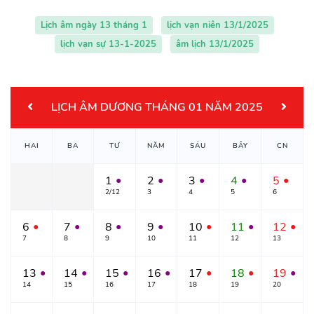
Lịch âm ngày 13 tháng 1
lịch vạn niên 13/1/2025
lịch vạn sự 13-1-2025
âm lịch 13/1/2025
LỊCH ÂM DƯƠNG THÁNG 01 NĂM 2025
HAI
BA
TƯ
NĂM
SÁU
BẢY
CN
1
2
3
4
5
●
●
●
●
●
2/12
3
4
5
6
6
7
8
9
10
11
12
●
●
●
●
●
●
●
7
8
9
10
11
12
13
13
14
15
16
17
18
19
●
●
●
●
●
●
●
14
15
16
17
18
19
20