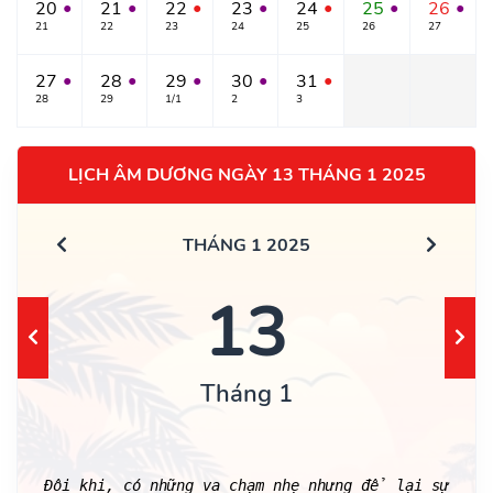
20
21
22
23
24
25
26
●
●
●
●
●
●
●
21
22
23
24
25
26
27
27
28
29
30
31
●
●
●
●
●
28
29
1/1
2
3
LỊCH ÂM DƯƠNG NGÀY 13 THÁNG 1 2025
THÁNG 1 2025
13
Tháng 1
Đôi khi, có những va chạm nhẹ nhưng để lại sự