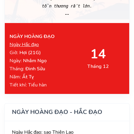
tổn thương rất lớn.
--
NGÀY HOÀNG ĐẠO
Ngày Hắc đạo
14
Giờ:
Hợi (21G)
Ngày:
Nhâm Ngọ
Tháng 12
Tháng:
Đinh Sửu
Năm:
Ất Tỵ
Tiết khí: Tiểu hàn
NGÀY HOÀNG ĐẠO - HẮC ĐẠO
Ngày Hắc đạo: sao Thiên Lao