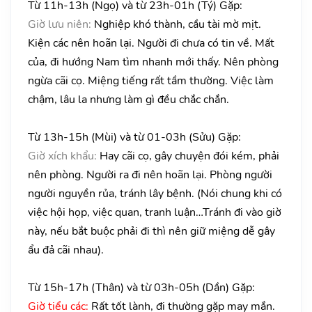
Từ 11h-13h (Ngọ) và từ 23h-01h (Tý) Gặp:
Giờ lưu niên:
Nghiệp khó thành, cầu tài mờ mịt.
Kiện các nên hoãn lại. Người đi chưa có tin về. Mất
của, đi hướng Nam tìm nhanh mới thấy. Nên phòng
ngừa cãi cọ. Miệng tiếng rất tầm thường. Việc làm
chậm, lâu la nhưng làm gì đều chắc chắn.
Từ 13h-15h (Mùi) và từ 01-03h (Sửu) Gặp:
Giờ xích khẩu:
Hay cãi cọ, gây chuyện đói kém, phải
nên phòng. Người ra đi nên hoãn lại. Phòng người
người nguyền rủa, tránh lây bệnh. (Nói chung khi có
việc hội họp, việc quan, tranh luận…Tránh đi vào giờ
này, nếu bắt buộc phải đi thì nên giữ miệng dễ gây
ẩu đả cãi nhau).
Từ 15h-17h (Thân) và từ 03h-05h (Dần) Gặp:
Giờ tiểu các:
Rất tốt lành, đi thường gặp may mắn.