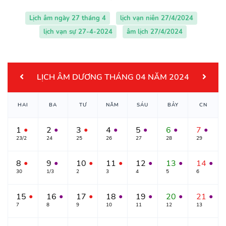
Lịch âm ngày 27 tháng 4
lịch vạn niên 27/4/2024
lịch vạn sự 27-4-2024
âm lịch 27/4/2024
LỊCH ÂM DƯƠNG THÁNG 04 NĂM 2024
HAI
BA
TƯ
NĂM
SÁU
BẢY
CN
1
2
3
4
5
6
7
●
●
●
●
●
●
●
23/2
24
25
26
27
28
29
8
9
10
11
12
13
14
●
●
●
●
●
●
●
30
1/3
2
3
4
5
6
15
16
17
18
19
20
21
●
●
●
●
●
●
●
7
8
9
10
11
12
13