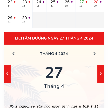
22
23
24
25
26
27
28
●
●
●
●
●
●
●
14
15
16
17
18
19
20
29
30
●
●
21
22
LỊCH ÂM DƯƠNG NGÀY 27 THÁNG 4 2024
THÁNG 4 2024
27
Tháng 4
Mỗi người sẽ sớm học được mình hiểu biết ít