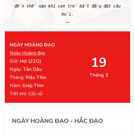
đến thế nào khi con trẻ bắt đầu đặt câu
hỏi.
--
NGÀY HOÀNG ĐẠO
Ngày Hoàng đạo
19
Giờ:
Hợi (22G)
Ngày:
Tân Dậu
Tháng 3
Tháng:
Mậu Thìn
Năm:
Giáp Thìn
Tiết khí: Cốc vũ
NGÀY HOÀNG ĐẠO - HẮC ĐẠO