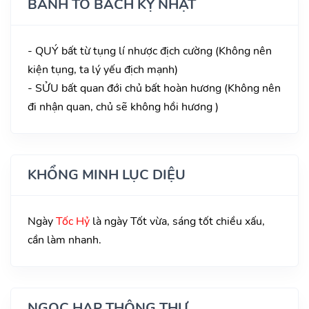
BÀNH TỔ BÁCH KỴ NHẬT
- QUÝ bất từ tụng lí nhược địch cường (Không nên
kiện tụng, ta lý yếu địch mạnh)
- SỬU bất quan đới chủ bất hoàn hương (Không nên
đi nhận quan, chủ sẽ không hồi hương )
KHỔNG MINH LỤC DIỆU
Ngày
Tốc Hỷ
là ngày Tốt vừa, sáng tốt chiều xấu,
cần làm nhanh.
NGỌC HẠP THÔNG THƯ