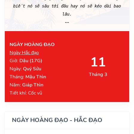
biết nó sẽ sâu tới đâu hay nó sẽ kéo dài bao
lâu.
--
NGÀY HOÀNG ĐẠO
Ngày Hắc đạo
11
Giờ:
Dậu (17G)
Ngày:
Quý Sửu
Tháng 3
Tháng:
Mậu Thìn
Năm:
Giáp Thìn
Tiết khí: Cốc vũ
NGÀY HOÀNG ĐẠO - HẮC ĐẠO