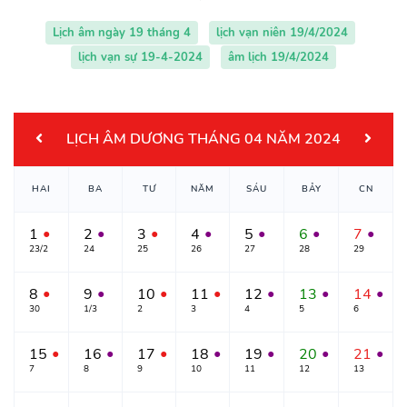
Lịch âm ngày 19 tháng 4
lịch vạn niên 19/4/2024
lịch vạn sự 19-4-2024
âm lịch 19/4/2024
LỊCH ÂM DƯƠNG THÁNG 04 NĂM 2024
HAI
BA
TƯ
NĂM
SÁU
BẢY
CN
1
2
3
4
5
6
7
●
●
●
●
●
●
●
23/2
24
25
26
27
28
29
8
9
10
11
12
13
14
●
●
●
●
●
●
●
30
1/3
2
3
4
5
6
15
16
17
18
19
20
21
●
●
●
●
●
●
●
7
8
9
10
11
12
13