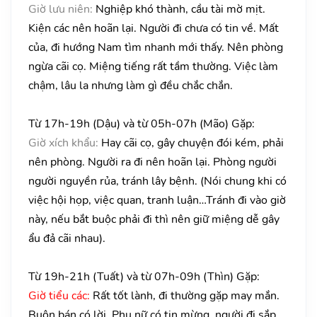
Giờ lưu niên:
Nghiệp khó thành, cầu tài mờ mịt.
Kiện các nên hoãn lại. Người đi chưa có tin về. Mất
của, đi hướng Nam tìm nhanh mới thấy. Nên phòng
ngừa cãi cọ. Miệng tiếng rất tầm thường. Việc làm
chậm, lâu la nhưng làm gì đều chắc chắn.
Từ 17h-19h (Dậu) và từ 05h-07h (Mão) Gặp:
Giờ xích khẩu:
Hay cãi cọ, gây chuyện đói kém, phải
nên phòng. Người ra đi nên hoãn lại. Phòng người
người nguyền rủa, tránh lây bệnh. (Nói chung khi có
việc hội họp, việc quan, tranh luận…Tránh đi vào giờ
này, nếu bắt buộc phải đi thì nên giữ miệng dễ gây
ẩu đả cãi nhau).
Từ 19h-21h (Tuất) và từ 07h-09h (Thìn) Gặp:
Giờ tiểu các:
Rất tốt lành, đi thường gặp may mắn.
Buôn bán có lời. Phụ nữ có tin mừng, người đi sắp