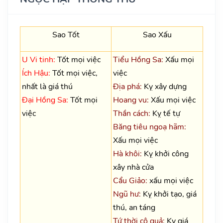
Sao Tốt
Sao Xấu
U Vi tinh:
Tốt mọi việc
Tiểu Hồng Sa:
Xấu mọi
Ích Hậu:
Tốt mọi việc,
việc
nhất là giá thú
Địa phá:
Kỵ xây dựng
Đại Hồng Sa:
Tốt mọi
Hoang vu:
Xấu mọi việc
việc
Thần cách:
Kỵ tế tự
Băng tiêu ngoạ hãm:
Xấu mọi việc
Hà khôi:
Kỵ khởi công
xây nhà cửa
Cẩu Giảo:
xấu mọi việc
Ngũ hư:
Kỵ khởi tạo, giá
thú, an táng
Tứ thời cô quả:
Kỵ giá