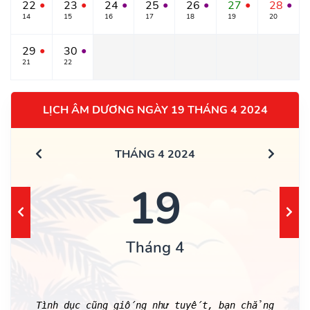
22
23
24
25
26
27
28
●
●
●
●
●
●
●
14
15
16
17
18
19
20
29
30
●
●
21
22
LỊCH ÂM DƯƠNG NGÀY 19 THÁNG 4 2024
THÁNG 4 2024
19
Tháng 4
Tình dục cũng giống như tuyết, bạn chẳng