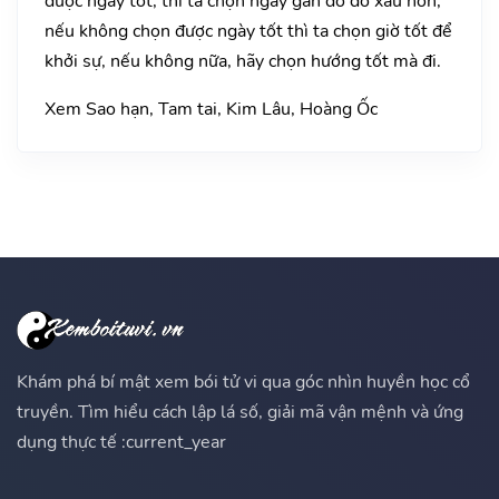
được ngày tốt, thì ta chọn ngày gần đó đỡ xấu hơn,
nếu không chọn được ngày tốt thì ta chọn giờ tốt để
khởi sự, nếu không nữa, hãy chọn hướng tốt mà đi.
Xem Sao hạn, Tam tai, Kim Lâu, Hoàng Ốc
Khám phá bí mật xem bói tử vi qua góc nhìn huyền học cổ
truyền. Tìm hiểu cách lập lá số, giải mã vận mệnh và ứng
dụng thực tế :current_year