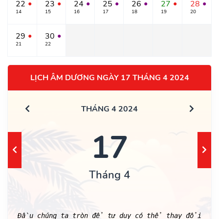
22
23
24
25
26
27
28
●
●
●
●
●
●
●
14
15
16
17
18
19
20
29
30
●
●
21
22
LỊCH ÂM DƯƠNG NGÀY 17 THÁNG 4 2024
THÁNG 4 2024
17
Tháng 4
Đầu chúng ta tròn để tư duy có thể thay đổi