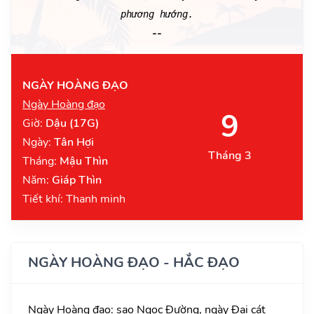
phương hướng.
--
NGÀY HOÀNG ĐẠO
Ngày Hoàng đạo
9
Giờ:
Dậu (17G)
Ngày:
Tân Hợi
Tháng 3
Tháng:
Mậu Thìn
Năm:
Giáp Thìn
Tiết khí: Thanh minh
NGÀY HOÀNG ĐẠO - HẮC ĐẠO
Ngày Hoàng đạo: sao Ngọc Đường, ngày Đại cát