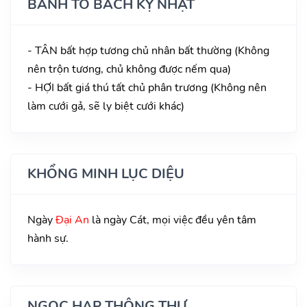
BÀNH TỔ BÁCH KỴ NHẬT
- TÂN bất hợp tương chủ nhân bất thường (Không
nên trộn tương, chủ không được nếm qua)
- HỢI bất giá thú tất chủ phân trương (Không nên
làm cưới gả, sẽ ly biệt cưới khác)
KHỔNG MINH LỤC DIỆU
Ngày
Đại An
là ngày Cát, mọi việc đều yên tâm
hành sự.
NGỌC HẠP THÔNG THƯ