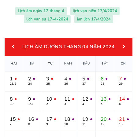
Lịch âm ngày 17 tháng 4
lịch vạn niên 17/4/2024
lịch vạn sự 17-4-2024
âm lịch 17/4/2024
LỊCH ÂM DƯƠNG THÁNG 04 NĂM 2024
HAI
BA
TƯ
NĂM
SÁU
BẢY
CN
1
2
3
4
5
6
7
●
●
●
●
●
●
●
23/2
24
25
26
27
28
29
8
9
10
11
12
13
14
●
●
●
●
●
●
●
30
1/3
2
3
4
5
6
15
16
17
18
19
20
21
●
●
●
●
●
●
●
7
8
9
10
11
12
13