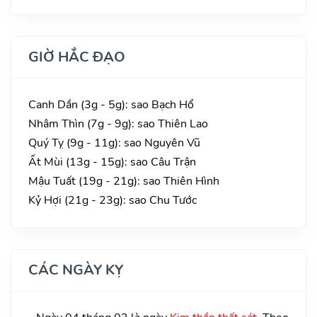
GIỜ HẮC ĐẠO
Canh Dần (3g - 5g): sao Bạch Hổ
Nhâm Thìn (7g - 9g): sao Thiên Lao
Quý Tỵ (9g - 11g): sao Nguyên Vũ
Ất Mùi (13g - 15g): sao Câu Trận
Mậu Tuất (19g - 21g): sao Thiên Hình
Kỷ Hợi (21g - 23g): sao Chu Tước
CÁC NGÀY KỴ