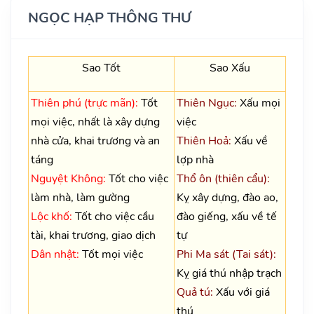
NGỌC HẠP THÔNG THƯ
Sao Tốt
Sao Xấu
Thiên phú (trực mãn):
Tốt
Thiên Ngục:
Xấu mọi
mọi việc, nhất là xây dựng
việc
nhà cửa, khai trương và an
Thiên Hoả:
Xấu về
táng
lợp nhà
Nguyệt Không:
Tốt cho việc
Thổ ôn (thiên cẩu):
làm nhà, làm gường
Kỵ xây dựng, đào ao,
Lộc khố:
Tốt cho việc cầu
đào giếng, xấu về tế
tài, khai trương, giao dịch
tự
Dân nhật:
Tốt mọi việc
Phi Ma sát (Tai sát):
Kỵ giá thú nhập trạch
Quả tú:
Xấu với giá
thú