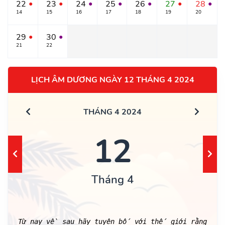
22
23
24
25
26
27
28
●
●
●
●
●
●
●
14
15
16
17
18
19
20
29
30
●
●
21
22
LỊCH ÂM DƯƠNG NGÀY 12 THÁNG 4 2024
THÁNG 4 2024
12
Tháng 4
Từ nay về sau hãy tuyên bố với thế giới rằng