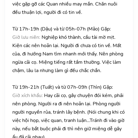
việc gặp gỡ các Quan nhiều may mắn. Chăn nuôi
đều thuận lợi, người đi có tin về.
Từ 17h-19h (Dậu) và từ 05h-07h (Mão) Gặp:
Giờ lưu niên:
Nghiệp khó thành, cầu tài mờ mịt.
Kiện các nên hoãn lại. Người đi chưa có tin về. Mất
của, đi hướng Nam tìm nhanh mới thấy. Nên phòng
ngừa cãi cọ. Miệng tiếng rất tầm thường. Việc làm
chậm, lâu la nhưng làm gì đều chắc chắn.
Từ 19h-21h (Tuất) và từ 07h-09h (Thìn) Gặp:
Giờ xích khẩu:
Hay cãi cọ, gây chuyện đói kém, phải
nên phòng. Người ra đi nên hoãn lại. Phòng người
người nguyền rủa, tránh lây bệnh. (Nói chung khi có
việc hội họp, việc quan, tranh luận…Tránh đi vào giờ
này, nếu bắt buộc phải đi thì nên giữ miệng dễ gây
ẩu đả cãi nhau).