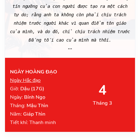
tín ngưỡng của con người được tạo ra một cách
tự do; rằng anh ta không còn phải chịu trách
nhiệm trước người khác vì quan điểm tôn giáo
của mình, và do đó, chỉ chịu trách nhiệm trước
Đấng tối cao của mình mà thôi.
--
NGÀY HOÀNG ĐẠO
Ngày Hắc đạo
4
Giờ:
Dậu (17G)
Ngày:
Bính Ngọ
Tháng 3
Tháng:
Mậu Thìn
Năm:
Giáp Thìn
Tiết khí: Thanh minh