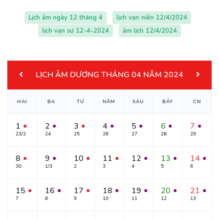
Lịch âm ngày 12 tháng 4
lịch vạn niên 12/4/2024
lịch vạn sự 12-4-2024
âm lịch 12/4/2024
LỊCH ÂM DƯƠNG THÁNG 04 NĂM 2024
HAI
BA
TƯ
NĂM
SÁU
BẢY
CN
1
2
3
4
5
6
7
●
●
●
●
●
●
●
23/2
24
25
26
27
28
29
8
9
10
11
12
13
14
●
●
●
●
●
●
●
30
1/3
2
3
4
5
6
15
16
17
18
19
20
21
●
●
●
●
●
●
●
7
8
9
10
11
12
13