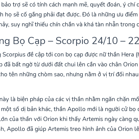
ảo trợ sẽ có tính cách mạnh mẽ, quyết đoán, ý chí 
h họ sẽ cố gắng phải đạt được. Đó là những ưu điểm
ảy, suy nghĩ thiếu chín chắn và khá tàn nhẫn trong 
ng Bọ Cạp – Scorpio 24/10 – 2
 Scorpius đề cập tới con bọ cạp được nữ thần Hera (h
ạp đã bất ngờ từ dưới đất chui lên cắn vào chân Orion
ho tên những chòm sao, nhưng nằm ở vị trí đối nha
 này là biện pháp của các vị thần nhằm ngăn chặn mối
 một số dị bản khác, thần Apollo mới là người cử bọ c
ớn của thần với Orion khi thấy Artemis ngày càng qu
h, Apollo đã giúp Artemis treo hình ảnh của Orion lê