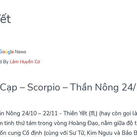
ết
d By
Lâm Huyền Cơ
Cạp – Scorpio – Thần Nông 24
n Nông 24/10 – 22/11 - Thiên Yết (♏) (hay còn gọi 
êm tinh thứ tám trong vòng Hoàng Đạo, nằm giữa độ 
bốn cung Cố định (cùng với Sư Tử, Kim Ngưu và Bảo B