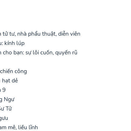
tử tư, nhà phẩu thuật, diễn viên
: kính lúp
 cho bạn: sự lôi cuốn, quyến rũ
 chiến công
 hạt dẻ
à 9
ng Ngư
Sư Tử
gưu
am mê, liều lĩnh