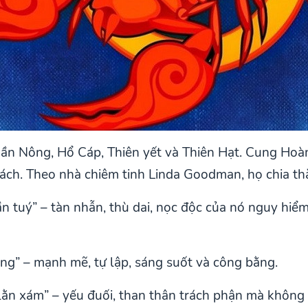
Thần Nông, Hổ Cáp, Thiên yết và Thiên Hạt. Cung H
cách. Theo nhà chiêm tinh Linda Goodman, họ chia thà
n tuý” – tàn nhẫn, thù dai, nọc độc của nó nguy hiể
àng” – mạnh mẽ, tự lập, sáng suốt và công bằng.
 lằn xám” – yếu đuối, than thân trách phận mà không 