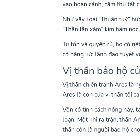
vào hoàn cảnh, căm thù tất c
Như vậy, loại “Thuần tuý” hư
“Thằn lằn xám” kìm hãm nọc đ
Từ tốn và quyến rũ, họ có nét
có năng lực lãnh đạo tuyệt vờ
Vị thần bảo hộ c
Vị thần chiến tranh Ares là
Ares là con của vị thần tối c
Vốn có tính cách nóng nảy, t
loạn. Một khi ra trận, thần Ar
thần còn là người bảo hộ cho