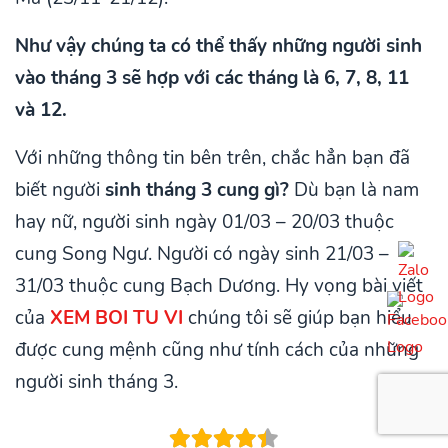
Như vậy chúng ta có thể thấy những người sinh
vào tháng 3 sẽ hợp với các tháng là 6, 7, 8, 11
và 12.
Với những thông tin bên trên, chắc hẳn bạn đã
biết người
sinh tháng 3 cung gì?
Dù bạn là nam
hay nữ, người sinh ngày 01/03 – 20/03 thuộc
cung Song Ngư. Người có ngày sinh 21/03 –
31/03 thuộc cung Bạch Dương. Hy vọng bài viết
của
XEM BOI TU VI
chúng tôi sẽ giúp bạn hiểu
được cung mệnh cũng như tính cách của những
người sinh tháng 3.