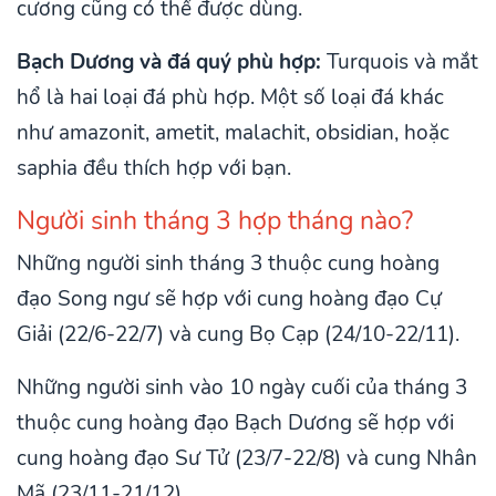
cương cũng có thể được dùng.
Bạch Dương và đá quý phù hợp:
Turquois và mắt
hổ là hai loại đá phù hợp. Một số loại đá khác
như amazonit, ametit, malachit, obsidian, hoặc
saphia đều thích hợp với bạn.
Người sinh tháng 3 hợp tháng nào?
Những người sinh tháng 3 thuộc cung hoàng
đạo Song ngư sẽ hợp với cung hoàng đạo Cự
Giải (22/6-22/7) và cung Bọ Cạp (24/10-22/11).
Những người sinh vào 10 ngày cuối của tháng 3
thuộc cung hoàng đạo Bạch Dương sẽ hợp với
cung hoàng đạo Sư Tử (23/7-22/8) và cung Nhân
Mã (23/11-21/12).