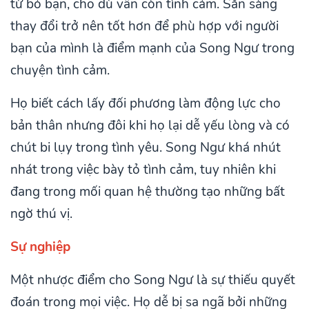
từ bỏ bạn, cho dù vẫn còn tình cảm. Sẵn sàng
thay đổi trở nên tốt hơn để phù hợp với người
bạn của mình là điểm mạnh của Song Ngư trong
chuyện tình cảm.
Họ biết cách lấy đối phương làm động lực cho
bản thân nhưng đôi khi họ lại dễ yếu lòng và có
chút bi lụy trong tình yêu. Song Ngư khá nhút
nhát trong việc bày tỏ tình cảm, tuy nhiên khi
đang trong mối quan hệ thường tạo những bất
ngờ thú vị.
Sự nghiệp
Một nhược điểm cho Song Ngư là sự thiếu quyết
đoán trong mọi việc. Họ dễ bị sa ngã bởi những