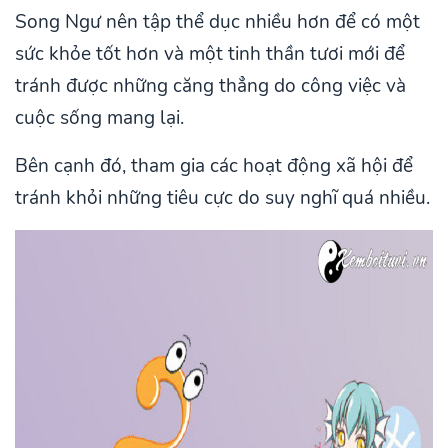
Song Ngư nên tập thể dục nhiều hơn để có một
sức khỏe tốt hơn và một tinh thần tươi mới để
tránh được những căng thẳng do công việc và
cuộc sống mang lại.
Bên cạnh đó, tham gia các hoạt động xã hội để
tránh khỏi những tiêu cực do suy nghĩ quá nhiều.