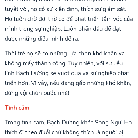
tuyệt vời, họ có sự kiên định, thích sự giám sát.
Họ luôn chờ đợi thờ cơ để phát triển tầm vóc của
mình trong sự nghiệp. Luôn phấn đầu để đạt
được những điều mình đề ra.
Thời trẻ họ sẽ có những lựa chọn khó khăn và
không mấy thành công. Tuy nhiên, với sự liều
lĩnh Bạch Dương sẽ vượt qua và sự nghiệp phát
triển hơn. Vì vậy, nếu đang gặp những khó khăn,
đừng vội chùn bước nhé!
Tình cảm
Trong tình cảm, Bạch Dương khác Song Ngư. Họ
thích đi theo đuổi chứ không thích là người bị