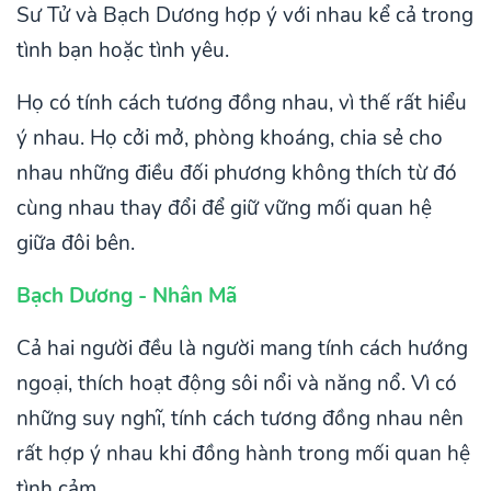
Sư Tử và Bạch Dương hợp ý với nhau kể cả trong
tình bạn hoặc tình yêu.
Họ có tính cách tương đồng nhau, vì thế rất hiểu
ý nhau. Họ cởi mở, phòng khoáng, chia sẻ cho
nhau những điều đối phương không thích từ đó
cùng nhau thay đổi để giữ vững mối quan hệ
giữa đôi bên.
Bạch Dương - Nhân Mã
Cả hai người đều là người mang tính cách hướng
ngoại, thích hoạt động sôi nổi và năng nổ. Vì có
những suy nghĩ, tính cách tương đồng nhau nên
rất hợp ý nhau khi đồng hành trong mối quan hệ
tình cảm.