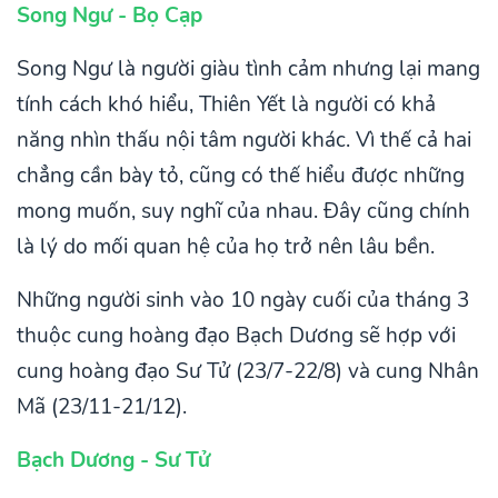
Song Ngư - Bọ Cạp
Song Ngư là người giàu tình cảm nhưng lại mang
tính cách khó hiểu, Thiên Yết là người có khả
năng nhìn thấu nội tâm người khác. Vì thế cả hai
chẳng cần bày tỏ, cũng có thế hiểu được những
mong muốn, suy nghĩ của nhau. Đây cũng chính
là lý do mối quan hệ của họ trở nên lâu bền.
Những người sinh vào 10 ngày cuối của tháng 3
thuộc cung hoàng đạo Bạch Dương sẽ hợp với
cung hoàng đạo Sư Tử (23/7-22/8) và cung Nhân
Mã (23/11-21/12).
Bạch Dương - Sư Tử