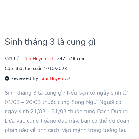
Sinh tháng 3 là cung gì
Viết bởi:
Lâm Huyền Cơ
247 Lượt xem
Cập nhật lần cuối 27/10/2023
Reviewed By
Lâm Huyền Cơ
Sinh tháng 3 là cung gì? Nếu bạn có ngày sinh từ
01/03 – 20/03 thuộc cung Song Ngư. Người có
ngày sinh 21/03 – 31/03 thuộc cung Bạch Dương.
Dựa vào cung hoàng đạo này, bạn có thể dự đoán
phần nào về tính cách, vận mệnh trong tương lai.