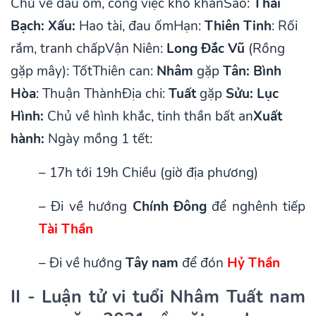
Chủ về đau ốm, công việc khó khăn
Sao:
Thái
Bạch: Xấu:
Hao tài, đau ốm
Hạn:
Thiên Tinh
: Rối
rắm, tranh chấp
Vận Niên:
Long Đắc Vũ
(Rồng
gặp mây): Tốt
Thiên can:
Nhâm
gặp
Tân: Bình
Hòa
: Thuận Thành
Địa chi:
Tuất
gặp
Sửu: Lục
Hình:
Chủ về hình khắc, tinh thần bất an
Xuất
hành:
Ngày mồng 1 tết:
– 17h tới 19h Chiều (giờ địa phương)
– Đi về hướng
Chính Đông
để nghênh tiếp
Tài Thần
– Đi về hướng
Tây nam
để đón
Hỷ Thần
II - Luận tử vi tuổi Nhâm Tuất nam