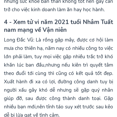
nhưng sức khỏe bản thân không tốt nên gây cản
trở cho việc kinh doanh làm ăn hay học hành.
4 - Xem tử vi năm 2021 tuổi Nhâm Tuất
nam mạng về Vận niên
Long Đắc Vũ: Là rồng gặp mây, được cơ hội làm
mưa cho thiên hạ, năm nay có nhiều công to việc
lớn phải làm, tuy mọi việc gặp nhiều trắc trở khó
khăn lúc ban đầu,nhưng nếu kiên trì quyết tâm
theo đuổi tới cùng thì cũng có kết quả tốt đẹp.
Xuất hành đi xa có lợi, đường công danh tuy bị
người xấu gây khó dễ nhưng sẽ gặp quý nhân
giúp đỡ, sau được công thành danh toại. Gặp
nhiều bạn mới,nên tỉnh táo suy xét trước sau kẻo
dễ bị lừa gạt về tình cảm.