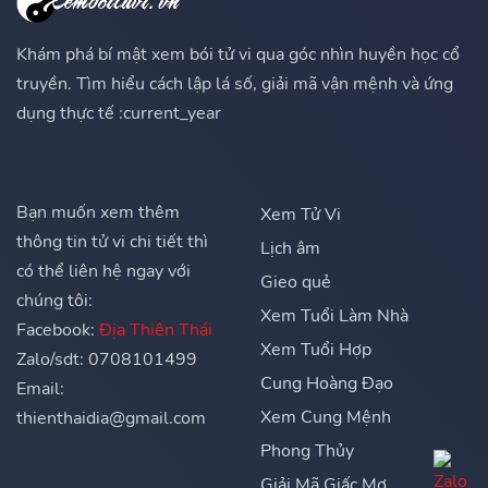
Khám phá bí mật xem bói tử vi qua góc nhìn huyền học cổ
truyền. Tìm hiểu cách lập lá số, giải mã vận mệnh và ứng
dụng thực tế :current_year
Bạn muốn xem thêm
Xem Tử Vi
thông tin tử vi chi tiết thì
Lịch âm
có thể liên hệ ngay với
Gieo quẻ
chúng tôi:
Xem Tuổi Làm Nhà
Facebook:
Địa Thiên Thái
Xem Tuổi Hợp
Zalo/sdt: 0708101499
Cung Hoàng Đạo
Email:
Xem Cung Mệnh
thienthaidia@gmail.com
Phong Thủy
Giải Mã Giấc Mơ