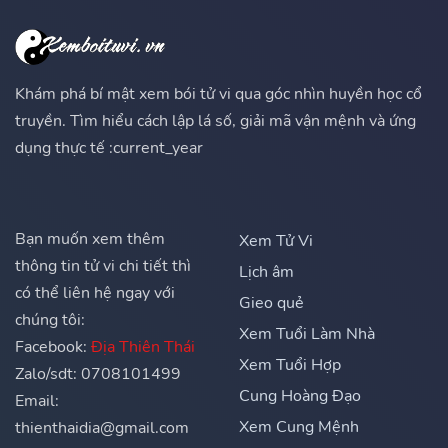
Khám phá bí mật xem bói tử vi qua góc nhìn huyền học cổ
truyền. Tìm hiểu cách lập lá số, giải mã vận mệnh và ứng
dụng thực tế :current_year
Bạn muốn xem thêm
Xem Tử Vi
thông tin tử vi chi tiết thì
Lịch âm
có thể liên hệ ngay với
Gieo quẻ
chúng tôi:
Xem Tuổi Làm Nhà
Facebook:
Địa Thiên Thái
Xem Tuổi Hợp
Zalo/sdt: 0708101499
Cung Hoàng Đạo
Email:
Xem Cung Mệnh
thienthaidia@gmail.com