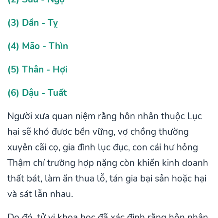
(3) Dần - Tỵ
(4) Mão - Thìn
(5) Thân - Hợi
(6) Dậu - Tuất
Người xưa quan niệm rằng hôn nhân thuộc Lục
hại sẽ khó được bền vững, vợ chồng thường
xuyên cãi cọ, gia đình lục đục, con cái hư hỏng
Thậm chí trường hợp nặng còn khiến kinh doanh
thất bát, làm ăn thua lỗ, tán gia bại sản hoặc hại
và sát lẫn nhau.
Do đó, tử vi khoa học đã xác định rằng hôn nhân