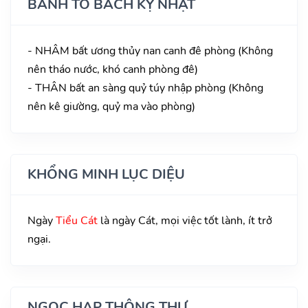
BÀNH TỔ BÁCH KỴ NHẬT
- NHÂM bất ương thủy nan canh đê phòng (Không
nên tháo nước, khó canh phòng đê)
- THÂN bất an sàng quỷ túy nhập phòng (Không
nên kê giường, quỷ ma vào phòng)
KHỔNG MINH LỤC DIỆU
Ngày
Tiểu Cát
là ngày Cát, mọi việc tốt lành, ít trở
ngại.
NGỌC HẠP THÔNG THƯ