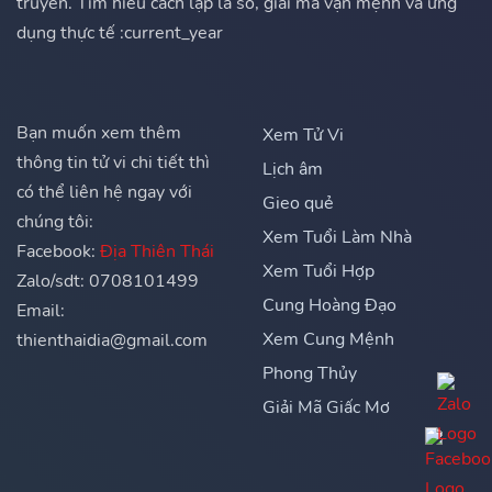
truyền. Tìm hiểu cách lập lá số, giải mã vận mệnh và ứng
dụng thực tế :current_year
Bạn muốn xem thêm
Xem Tử Vi
thông tin tử vi chi tiết thì
Lịch âm
có thể liên hệ ngay với
Gieo quẻ
chúng tôi:
Xem Tuổi Làm Nhà
Facebook:
Địa Thiên Thái
Xem Tuổi Hợp
Zalo/sdt: 0708101499
Cung Hoàng Đạo
Email:
Xem Cung Mệnh
thienthaidia@gmail.com
Phong Thủy
Giải Mã Giấc Mơ