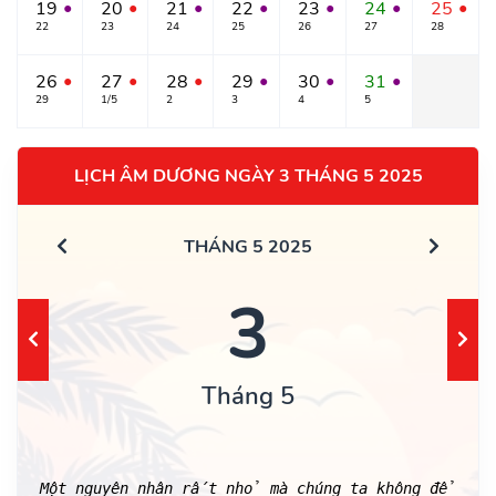
19
20
21
22
23
24
25
●
●
●
●
●
●
●
22
23
24
25
26
27
28
26
27
28
29
30
31
●
●
●
●
●
●
29
1/5
2
3
4
5
LỊCH ÂM DƯƠNG NGÀY 3 THÁNG 5 2025
THÁNG 5 2025
3
Tháng 5
Một nguyên nhân rất nhỏ mà chúng ta không để