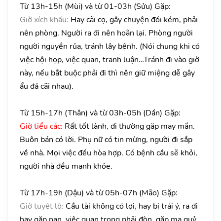
Từ 13h-15h (Mùi) và từ 01-03h (Sửu) Gặp:
Giờ xích khẩu:
Hay cãi cọ, gây chuyện đói kém, phải
nên phòng. Người ra đi nên hoãn lại. Phòng người
người nguyền rủa, tránh lây bệnh. (Nói chung khi có
việc hội họp, việc quan, tranh luận…Tránh đi vào giờ
này, nếu bắt buộc phải đi thì nên giữ miệng dễ gây
ẩu đả cãi nhau).
Từ 15h-17h (Thân) và từ 03h-05h (Dần) Gặp:
Giờ tiểu các:
Rất tốt lành, đi thường gặp may mắn.
Buôn bán có lời. Phụ nữ có tin mừng, người đi sắp
về nhà. Mọi việc đều hòa hợp. Có bệnh cầu sẽ khỏi,
người nhà đều mạnh khỏe.
Từ 17h-19h (Dậu) và từ 05h-07h (Mão) Gặp:
Giờ tuyệt lộ:
Cầu tài không có lợi, hay bị trái ý, ra đi
hay gặp nạn, việc quan trọng phải đòn, gặp ma quỷ