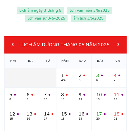
Lịch âm ngày 3 tháng 5
lịch vạn niên 3/5/2025
lịch vạn sự 3-5-2025
âm lịch 3/5/2025
LỊCH ÂM DƯƠNG THÁNG 05 NĂM 2025
HAI
BA
TƯ
NĂM
SÁU
BẢY
CN
1
2
3
4
●
●
●
●
4/4
5
6
7
5
6
7
8
9
10
11
●
●
●
●
●
●
●
8
9
10
11
12
13
14
12
13
14
15
16
17
18
●
●
●
●
●
●
●
15
16
17
18
19
20
21