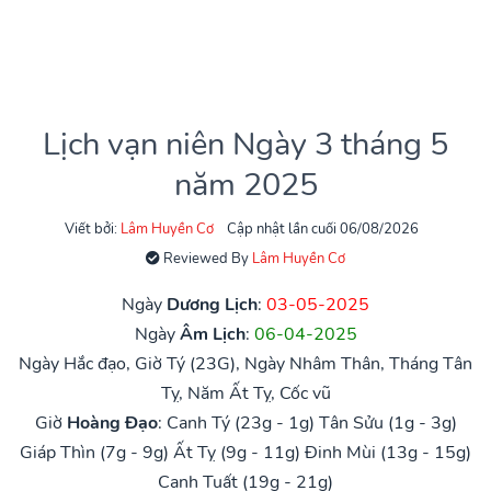
Lịch vạn niên Ngày 3 tháng 5
năm 2025
Viết bởi:
Lâm Huyền Cơ
Cập nhật lần cuối 06/08/2026
Reviewed By
Lâm Huyền Cơ
Ngày
Dương Lịch
:
03-05-2025
Ngày
Âm Lịch
:
06-04-2025
Ngày Hắc đạo, Giờ Tý (23G), Ngày Nhâm Thân, Tháng Tân
Tỵ, Năm Ất Tỵ, Cốc vũ
Giờ
Hoàng Đạo
:
Canh Tý (23g - 1g)
Tân Sửu (1g - 3g)
Giáp Thìn (7g - 9g)
Ất Tỵ (9g - 11g)
Đinh Mùi (13g - 15g)
Canh Tuất (19g - 21g)