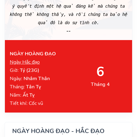
ý quyết định một hệ quả đáng kể mà chúng ta
không thể không thấy, và rồi chúng ta bảo hệ
quả đó là do sự tình cờ.
--
NGÀY HOÀNG ĐẠO
Ngày Hắc đạo
6
Giờ:
Tý (23G)
Ngày:
Nhâm Thân
Tháng 4
Tháng:
Tân Tỵ
Năm:
Ất Tỵ
Tiết khí: Cốc vũ
NGÀY HOÀNG ĐẠO - HẮC ĐẠO