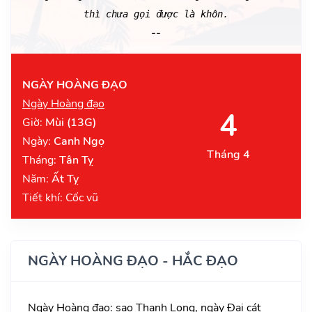
thì chưa gọi được là khôn.
--
NGÀY HOÀNG ĐẠO
Ngày Hoàng đạo
4
Giờ:
Mùi (13G)
Ngày:
Canh Ngọ
Tháng 4
Tháng:
Tân Tỵ
Năm:
Ất Tỵ
Tiết khí: Cốc vũ
NGÀY HOÀNG ĐẠO - HẮC ĐẠO
Ngày Hoàng đạo: sao Thanh Long, ngày Đại cát