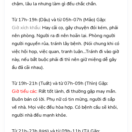
chậm, lâu la nhưng làm gì đều chắc chắn.
Từ 17h-19h (Dậu) và từ 05h-07h (Mão) Gặp:
Giờ xích khẩu:
Hay cãi cọ, gây chuyện đói kém, phải
nên phòng. Người ra đi nên hoãn lại. Phòng người
người nguyền rủa, tránh lây bệnh. (Nói chung khi có
việc hội họp, việc quan, tranh luận…Tránh đi vào giờ
này, nếu bắt buộc phải đi thì nên giữ miệng dễ gây
ẩu đả cãi nhau).
Từ 19h-21h (Tuất) và từ 07h-09h (Thìn) Gặp:
Giờ tiểu các:
Rất tốt lành, đi thường gặp may mắn.
Buôn bán có lời. Phụ nữ có tin mừng, người đi sắp
về nhà. Mọi việc đều hòa hợp. Có bệnh cầu sẽ khỏi,
người nhà đều mạnh khỏe.
Từ 21h-23h (Hợi) và từ 09h-11h (Tị) Gặp: