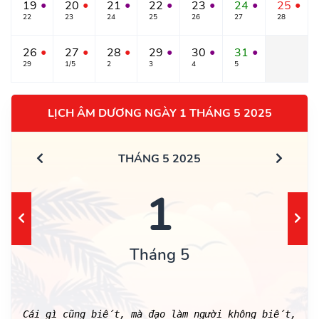
19
20
21
22
23
24
25
●
●
●
●
●
●
●
22
23
24
25
26
27
28
26
27
28
29
30
31
●
●
●
●
●
●
29
1/5
2
3
4
5
LỊCH ÂM DƯƠNG NGÀY 1 THÁNG 5 2025
THÁNG 5 2025
1
Tháng 5
Cái gì cũng biết, mà đạo làm người không biết,