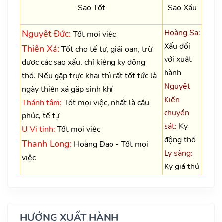
Sao Tốt
Sao Xấu
Hoàng Sa:
Nguyệt Đức:
Tốt mọi việc
Xấu đối
Thiên Xá:
Tốt cho tế tự, giải oan, trừ
với xuất
được các sao xấu, chỉ kiêng kỵ động
hành
thổ. Nếu gặp trực khai thì rất tốt tức là
Nguyệt
ngày thiên xá gặp sinh khí
Kiến
Thánh tâm:
Tốt mọi việc, nhất là cầu
chuyển
phúc, tế tự
sát:
Kỵ
U Vi tinh:
Tốt mọi việc
động thổ
Thanh Long:
Hoàng Đạo - Tốt mọi
Ly sàng:
việc
Kỵ giá thú
HƯỚNG XUẤT HÀNH