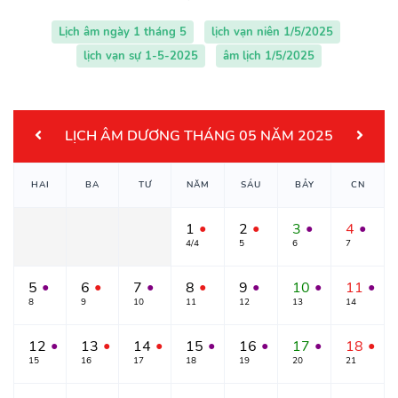
Lịch âm ngày 1 tháng 5
lịch vạn niên 1/5/2025
lịch vạn sự 1-5-2025
âm lịch 1/5/2025
LỊCH ÂM DƯƠNG THÁNG 05 NĂM 2025
HAI
BA
TƯ
NĂM
SÁU
BẢY
CN
1
2
3
4
●
●
●
●
4/4
5
6
7
5
6
7
8
9
10
11
●
●
●
●
●
●
●
8
9
10
11
12
13
14
12
13
14
15
16
17
18
●
●
●
●
●
●
●
15
16
17
18
19
20
21