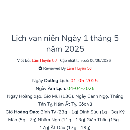
Lịch vạn niên Ngày 1 tháng 5
năm 2025
Viết bởi:
Lâm Huyền Cơ
Cập nhật lần cuối 06/08/2026
Reviewed By
Lâm Huyền Cơ
Ngày
Dương Lịch
:
01-05-2025
Ngày
Âm Lịch
:
04-04-2025
Ngày Hoàng đạo, Giờ Mùi (13G), Ngày Canh Ngọ, Tháng
Tân Tỵ, Năm Ất Tỵ, Cốc vũ
Giờ
Hoàng Đạo
:
Bính Tý (23g - 1g)
Đinh Sửu (1g - 3g)
Kỷ
Mão (5g - 7g)
Nhâm Ngọ (11g - 13g)
Giáp Thân (15g -
17g)
Ất Dậu (17g - 19g)