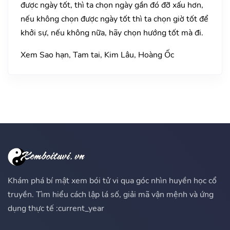
được ngày tốt, thì ta chọn ngày gần đó đỡ xấu hơn,
nếu không chọn được ngày tốt thì ta chọn giờ tốt để
khởi sự, nếu không nữa, hãy chọn hướng tốt mà đi.
Xem Sao hạn, Tam tai, Kim Lâu, Hoàng Ốc
Khám phá bí mật xem bói tử vi qua góc nhìn huyền học cổ
truyền. Tìm hiểu cách lập lá số, giải mã vận mệnh và ứng
dụng thực tế :current_year