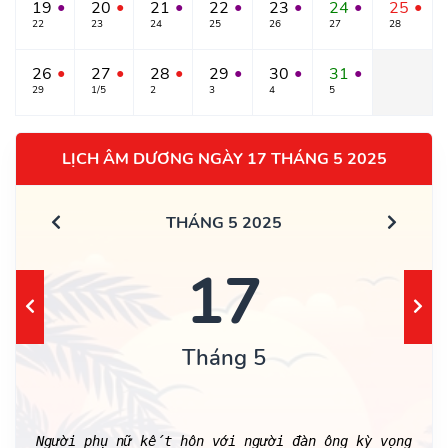
19
20
21
22
23
24
25
●
●
●
●
●
●
●
22
23
24
25
26
27
28
26
27
28
29
30
31
●
●
●
●
●
●
29
1/5
2
3
4
5
LỊCH ÂM DƯƠNG NGÀY 17 THÁNG 5 2025
THÁNG 5 2025
17
Tháng 5
Người phụ nữ kết hôn với người đàn ông kỳ vọng