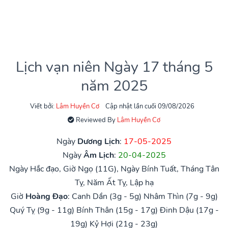
Lịch vạn niên Ngày 17 tháng 5
năm 2025
Viết bởi:
Lâm Huyền Cơ
Cập nhật lần cuối 09/08/2026
Reviewed By
Lâm Huyền Cơ
Ngày
Dương Lịch
:
17-05-2025
Ngày
Âm Lịch
:
20-04-2025
Ngày Hắc đạo, Giờ Ngọ (11G), Ngày Bính Tuất, Tháng Tân
Tỵ, Năm Ất Tỵ, Lập hạ
Giờ
Hoàng Đạo
:
Canh Dần (3g - 5g)
Nhâm Thìn (7g - 9g)
Quý Tỵ (9g - 11g)
Bính Thân (15g - 17g)
Đinh Dậu (17g -
19g)
Kỷ Hợi (21g - 23g)