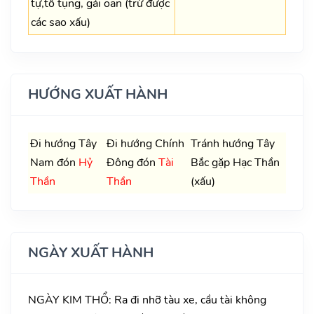
tự,tố tụng, gải oan (trừ được
các sao xấu)
HƯỚNG XUẤT HÀNH
Đi hướng Tây
Đi hướng Chính
Tránh hướng Tây
Nam đón
Hỷ
Đông đón
Tài
Bắc gặp Hạc Thần
Thần
Thần
(xấu)
NGÀY XUẤT HÀNH
NGÀY KIM THỔ: Ra đi nhỡ tàu xe, cầu tài không