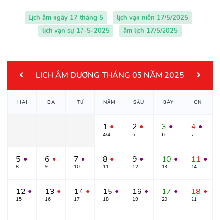
Lịch âm ngày 17 tháng 5
lịch vạn niên 17/5/2025
lịch vạn sự 17-5-2025
âm lịch 17/5/2025
LỊCH ÂM DƯƠNG THÁNG 05 NĂM 2025
HAI
BA
TƯ
NĂM
SÁU
BẢY
CN
1
2
3
4
●
●
●
●
4/4
5
6
7
5
6
7
8
9
10
11
●
●
●
●
●
●
●
8
9
10
11
12
13
14
12
13
14
15
16
17
18
●
●
●
●
●
●
●
15
16
17
18
19
20
21