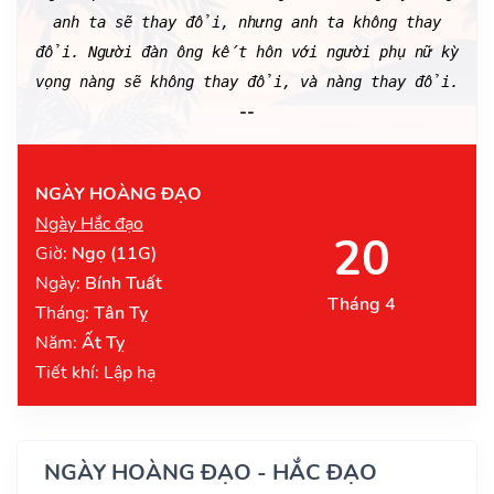
anh ta sẽ thay đổi, nhưng anh ta không thay
đổi. Người đàn ông kết hôn với người phụ nữ kỳ
vọng nàng sẽ không thay đổi, và nàng thay đổi.
--
NGÀY HOÀNG ĐẠO
Ngày Hắc đạo
20
Giờ:
Ngọ (11G)
Ngày:
Bính Tuất
Tháng 4
Tháng:
Tân Tỵ
Năm:
Ất Tỵ
Tiết khí: Lập hạ
NGÀY HOÀNG ĐẠO - HẮC ĐẠO