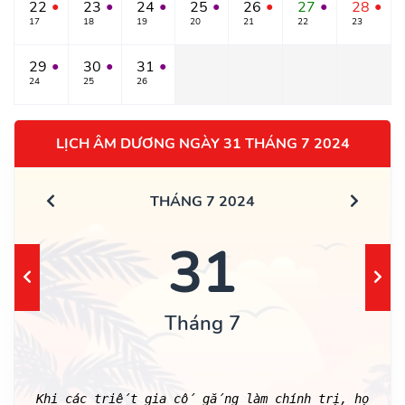
22
23
24
25
26
27
28
●
●
●
●
●
●
●
17
18
19
20
21
22
23
29
30
31
●
●
●
24
25
26
LỊCH ÂM DƯƠNG NGÀY 31 THÁNG 7 2024
THÁNG 7 2024
31
Tháng 7
Khi các triết gia cố gắng làm chính trị, họ