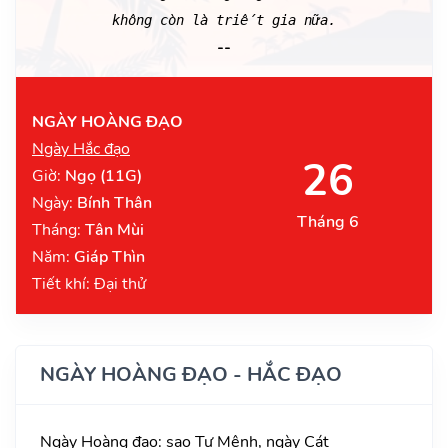
không còn là triết gia nữa.
--
NGÀY HOÀNG ĐẠO
Ngày Hắc đạo
26
Giờ:
Ngọ (11G)
Ngày:
Bính Thân
Tháng 6
Tháng:
Tân Mùi
Năm:
Giáp Thìn
Tiết khí: Đại thử
NGÀY HOÀNG ĐẠO - HẮC ĐẠO
Ngày Hoàng đạo: sao Tư Mệnh, ngày Cát