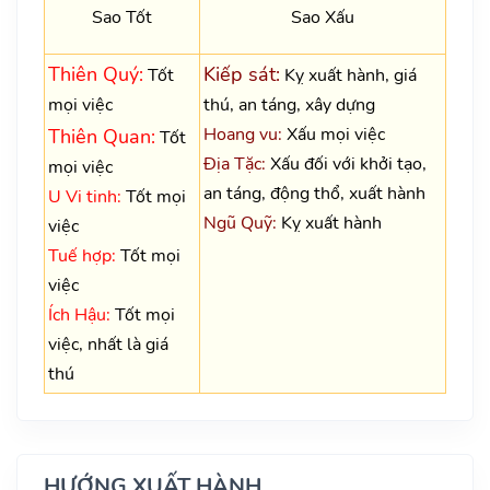
Sao Tốt
Sao Xấu
Thiên Quý:
Kiếp sát:
Tốt
Kỵ xuất hành, giá
mọi việc
thú, an táng, xây dựng
Hoang vu:
Xấu mọi việc
Thiên Quan:
Tốt
Địa Tặc:
Xấu đối với khởi tạo,
mọi việc
an táng, động thổ, xuất hành
U Vi tinh:
Tốt mọi
Ngũ Quỹ:
Kỵ xuất hành
việc
Tuế hợp:
Tốt mọi
việc
Ích Hậu:
Tốt mọi
việc, nhất là giá
thú
HƯỚNG XUẤT HÀNH