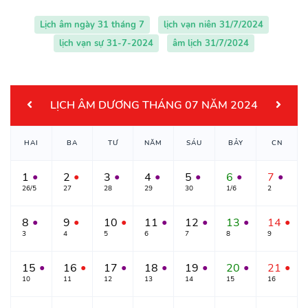
Lịch âm ngày 31 tháng 7
lịch vạn niên 31/7/2024
lịch vạn sự 31-7-2024
âm lịch 31/7/2024
LỊCH ÂM DƯƠNG THÁNG 07 NĂM 2024
HAI
BA
TƯ
NĂM
SÁU
BẢY
CN
1
2
3
4
5
6
7
●
●
●
●
●
●
●
26/5
27
28
29
30
1/6
2
8
9
10
11
12
13
14
●
●
●
●
●
●
●
3
4
5
6
7
8
9
15
16
17
18
19
20
21
●
●
●
●
●
●
●
10
11
12
13
14
15
16