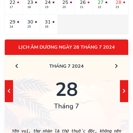
22
23
24
25
26
27
28
●
●
●
●
●
●
●
17
18
19
20
21
22
23
29
30
31
●
●
●
24
25
26
LỊCH ÂM DƯƠNG NGÀY 28 THÁNG 7 2024
THÁNG 7 2024
28
Tháng 7
Yên vui, thư nhàn là thứ thuốc độc, không nên