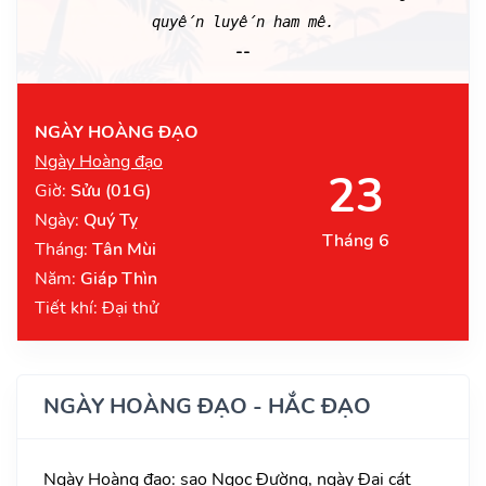
quyến luyến ham mê.
--
NGÀY HOÀNG ĐẠO
Ngày Hoàng đạo
23
Giờ:
Sửu (01G)
Ngày:
Quý Tỵ
Tháng 6
Tháng:
Tân Mùi
Năm:
Giáp Thìn
Tiết khí: Đại thử
NGÀY HOÀNG ĐẠO - HẮC ĐẠO
Ngày Hoàng đạo: sao Ngọc Đường, ngày Đại cát