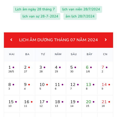
Lịch âm ngày 28 tháng 7
lịch vạn niên 28/7/2024
lịch vạn sự 28-7-2024
âm lịch 28/7/2024
LỊCH ÂM DƯƠNG THÁNG 07 NĂM 2024
HAI
BA
TƯ
NĂM
SÁU
BẢY
CN
1
2
3
4
5
6
7
●
●
●
●
●
●
●
26/5
27
28
29
30
1/6
2
8
9
10
11
12
13
14
●
●
●
●
●
●
●
3
4
5
6
7
8
9
15
16
17
18
19
20
21
●
●
●
●
●
●
●
10
11
12
13
14
15
16