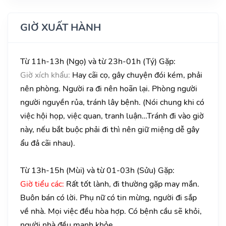
GIỜ XUẤT HÀNH
Từ 11h-13h (Ngọ) và từ 23h-01h (Tý) Gặp:
Giờ xích khẩu:
Hay cãi cọ, gây chuyện đói kém, phải
nên phòng. Người ra đi nên hoãn lại. Phòng người
người nguyền rủa, tránh lây bệnh. (Nói chung khi có
việc hội họp, việc quan, tranh luận…Tránh đi vào giờ
này, nếu bắt buộc phải đi thì nên giữ miệng dễ gây
ẩu đả cãi nhau).
Từ 13h-15h (Mùi) và từ 01-03h (Sửu) Gặp:
Giờ tiểu các:
Rất tốt lành, đi thường gặp may mắn.
Buôn bán có lời. Phụ nữ có tin mừng, người đi sắp
về nhà. Mọi việc đều hòa hợp. Có bệnh cầu sẽ khỏi,
người nhà đều mạnh khỏe.