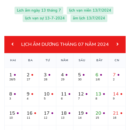
Lịch âm ngày 13 tháng 7
lịch vạn niên 13/7/2024
lịch vạn sự 13-7-2024
âm lịch 13/7/2024
LỊCH ÂM DƯƠNG THÁNG 07 NĂM 2024
HAI
BA
TƯ
NĂM
SÁU
BẢY
CN
1
2
3
4
5
6
7
●
●
●
●
●
●
●
26/5
27
28
29
30
1/6
2
8
9
10
11
12
13
14
●
●
●
●
●
●
●
3
4
5
6
7
8
9
15
16
17
18
19
20
21
●
●
●
●
●
●
●
10
11
12
13
14
15
16