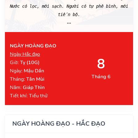
Nước có lọc, mới sạch. Người có tự phê bình, mới
tiến bộ.
--
NGÀY HOÀNG ĐẠO
Ngày Hắc đạo
8
Giờ:
Tỵ (10G)
Ngày:
Mậu Dần
Tháng 6
Tháng:
Tân Mùi
Năm:
Giáp Thìn
Tiết khí: Tiểu thử
NGÀY HOÀNG ĐẠO - HẮC ĐẠO