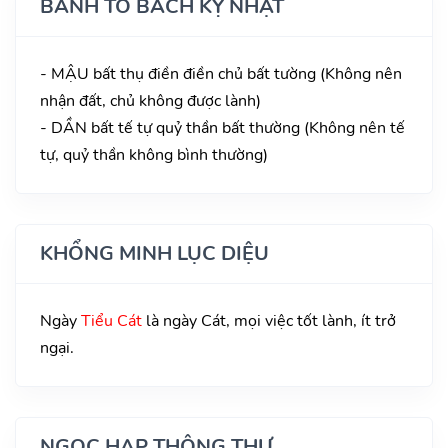
BÀNH TỔ BÁCH KỴ NHẬT
- MẬU bất thụ điền điền chủ bất tường (Không nên
nhận đất, chủ không được lành)
- DẦN bất tế tự quỷ thần bất thường (Không nên tế
tự, quỷ thần không bình thường)
KHỔNG MINH LỤC DIỆU
Ngày
Tiểu Cát
là ngày Cát, mọi việc tốt lành, ít trở
ngại.
NGỌC HẠP THÔNG THƯ