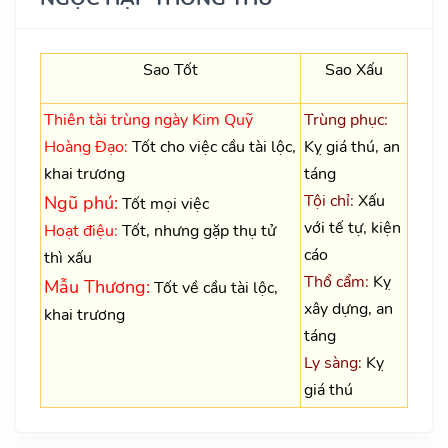
Sao Tốt
Sao Xấu
Thiên tài trùng ngày Kim Quỹ
Trùng phục:
Hoàng Đạo:
Tốt cho việc cầu tài lộc,
Kỵ giá thú, an
khai trương
táng
Tội chỉ:
Xấu
Ngũ phú:
Tốt mọi việc
với tế tự, kiện
Hoạt điệu:
Tốt, nhưng gặp thụ tử
cáo
thì xấu
Thổ cẩm:
Kỵ
Mẫu Thương:
Tốt về cầu tài lộc,
xây dựng, an
khai trương
táng
Ly sàng:
Kỵ
giá thú