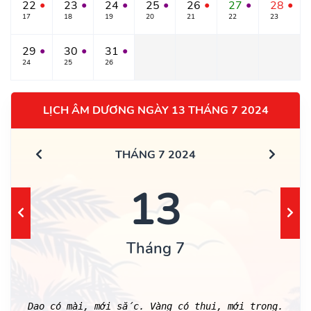
22
23
24
25
26
27
28
●
●
●
●
●
●
●
17
18
19
20
21
22
23
29
30
31
●
●
●
24
25
26
LỊCH ÂM DƯƠNG NGÀY 13 THÁNG 7 2024
THÁNG 7 2024
13
Tháng 7
Dao có mài, mới sắc. Vàng có thui, mới trong.