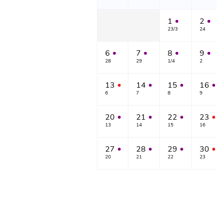
1
2
●
●
23/3
24
6
7
8
9
●
●
●
●
28
29
1/4
2
13
14
15
16
●
●
●
●
6
7
8
9
20
21
22
23
●
●
●
●
13
14
15
16
27
28
29
30
●
●
●
●
20
21
22
23