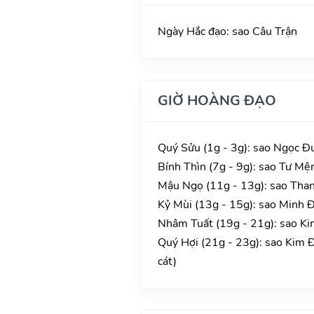
Ngày Hắc đạo: sao Câu Trận
GIỜ HOÀNG ĐẠO
Quý Sửu (1g - 3g): sao Ngọc Đư
Bính Thìn (7g - 9g): sao Tư Mệ
Mậu Ngọ (11g - 13g): sao Thanh
Kỷ Mùi (13g - 15g): sao Minh Đ
Nhâm Tuất (19g - 21g): sao Ki
Quý Hợi (21g - 23g): sao Kim 
cát)