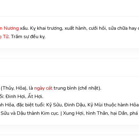
m Nương
xấu. Kỵ khai trương, xuất hành, cưới hỏi, sửa chữa hay 
ọ Tử
. Trăm sự đều kỵ.
 (Thủy, Hỏa), là
ngày cát
trung bình (chế nhật).
i: Đinh Hợi, Ất Hợi.
 Hỏa, đặc biệt tuổi: Kỷ Sửu, Đinh Dậu, Kỷ Mùi thuộc hành Hỏa
Sửu và Dậu thành Kim cục. | Xung Hợi, hình Thân, hại Dần, phá 