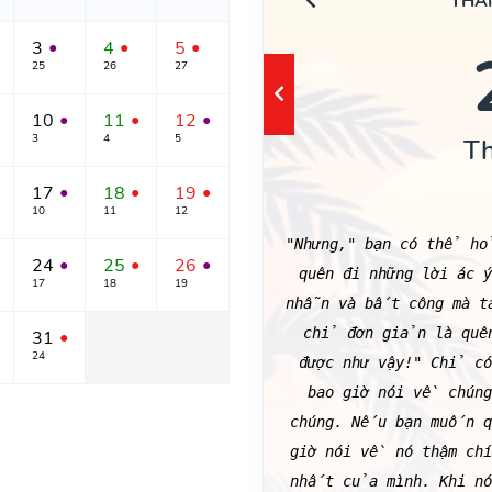
THÁ
3
4
5
●
●
●
25
26
27
10
11
12
●
●
●
3
4
5
T
17
18
19
●
●
●
10
11
12
"Nhưng," bạn có thể hỏ
24
25
26
●
●
●
quên đi những lời ác 
17
18
19
nhẫn và bất công mà ta
chỉ đơn giản là quên
31
●
24
được như vậy!" Chỉ c
bao giờ nói về chúng
chúng. Nếu bạn muốn q
giờ nói về nó thậm chí
nhất của mình. Khi nó 