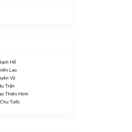
 Bạch Hổ
hiên Lao
uyên Vũ
âu Trận
ao Thiên Hình
 Chu Tước