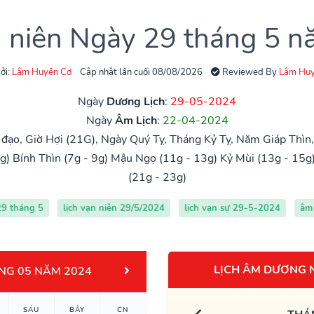
n niên Ngày 29 tháng 5 
ởi:
Lâm Huyền Cơ
Cập nhật lần cuối 08/08/2026
Reviewed By
Lâm Huy
Ngày
Dương Lịch
:
29-05-2024
Ngày
Âm Lịch
:
22-04-2024
đạo, Giờ Hợi (21G), Ngày Quý Tỵ, Tháng Kỷ Tỵ, Năm Giáp Thìn
g)
Bính Thìn (7g - 9g)
Mậu Ngọ (11g - 13g)
Kỷ Mùi (13g - 15g
(21g - 23g)
29 tháng 5
lịch vạn niên 29/5/2024
lịch vạn sự 29-5-2024
âm 
LỊCH ÂM DƯƠNG 
NG 05 NĂM 2024
SÁU
BẢY
CN