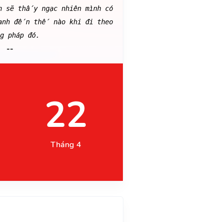
n sẽ thấy ngạc nhiên mình có
anh đến thế nào khi đi theo
g pháp đó.
--
22
Tháng 4