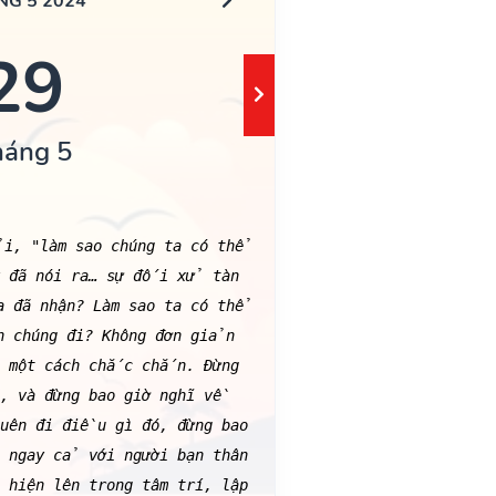
NG 5 2024
29
háng 5
i, "làm sao chúng ta có thể
ý đã nói ra… sự đối xử tàn
 đã nhận? Làm sao ta có thể
 chúng đi? Không đơn giản
ó một cách chắc chắn. Đừng
, và đừng bao giờ nghĩ về
uên đi điều gì đó, đừng bao
 ngay cả với người bạn thân
hiện lên trong tâm trí, lập