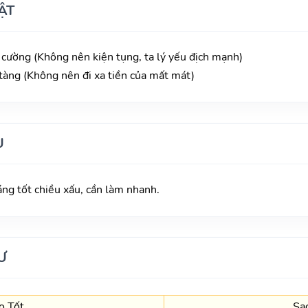
ẬT
 cường (Không nên kiện tụng, ta lý yếu địch mạnh)
 tàng (Không nên đi xa tiền của mất mát)
U
áng tốt chiều xấu, cần làm nhanh.
Ư
o Tốt
Sa