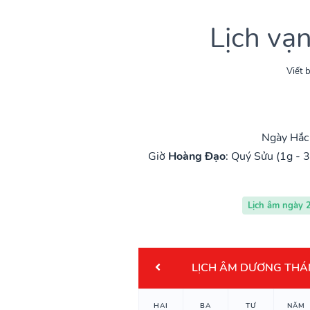
Lịch vạ
Viết b
Ngày Hắc 
Giờ
Hoàng Đạo
:
Quý Sửu (1g - 3
Lịch âm ngày 
LỊCH ÂM DƯƠNG THÁ
HAI
BA
TƯ
NĂM