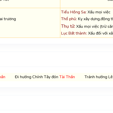
Tiểu Hồng Sa:
Xấu mọi việc
hai trương
Thổ phủ:
Kỵ xây dựng,động t
Thụ tử:
Xấu mọi việc (trừ să
Lục Bất thành:
Xấu đối với x
hần
Đi hướng Chính Tây đón
Tài Thần
Tránh hướng Lên