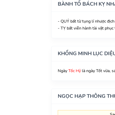
BÀNH TỔ BÁCH KỴ NH
- QUÝ bất từ tụng lí nhược địch
- TỴ bất viễn hành tài vật phục
KHỔNG MINH LỤC DIỆ
Ngày
Tốc Hỷ
là ngày Tốt vừa, s
NGỌC HẠP THÔNG TH
Sa