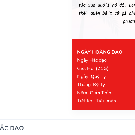
tức xua đuổi nó đi. Bạ
thể quên bất cứ gì nh
phươn
NGÀY HOÀNG ĐẠO
Ngày Hắc đạo
Giờ:
Hợi (21G)
Ngày:
Quý Tỵ
Tháng:
Kỷ Tỵ
Năm:
Giáp Thìn
Tiết khí: Tiểu mãn
HẮC ĐẠO