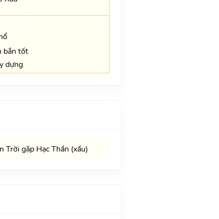
hổ
n bắn tốt
ây dựng
 Trời gặp Hạc Thần (xấu)