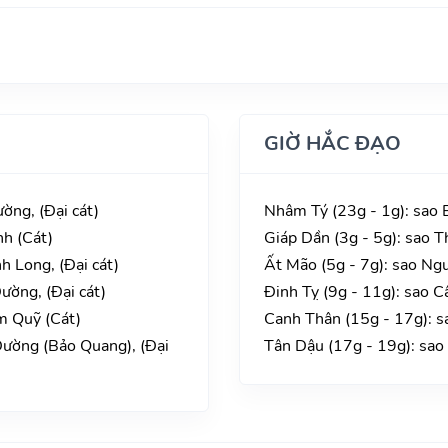
GIỜ HẮC ĐẠO
ờng, (Đại cát)
Nhâm Tý (23g - 1g): sao
nh (Cát)
Giáp Dần (3g - 5g): sao T
 Long, (Đại cát)
Ất Mão (5g - 7g): sao Ng
ường, (Đại cát)
Đinh Tỵ (9g - 11g): sao C
m Quỹ (Cát)
Canh Thân (15g - 17g): s
Đường (Bảo Quang), (Đại
Tân Dậu (17g - 19g): sao