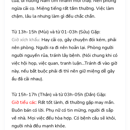
của, đi hướng Nam tìm nhanh mới thấy. Nên phòng
ngừa cãi cọ. Miệng tiếng rất tầm thường. Việc làm
chậm, lâu la nhưng làm gì đều chắc chắn.
Từ 13h-15h (Mùi) và từ 01-03h (Sửu) Gặp:
Giờ xích khẩu:
Hay cãi cọ, gây chuyện đói kém, phải
nên phòng. Người ra đi nên hoãn lại. Phòng người
người nguyền rủa, tránh lây bệnh. (Nói chung khi có
việc hội họp, việc quan, tranh luận…Tránh đi vào giờ
này, nếu bắt buộc phải đi thì nên giữ miệng dễ gây
ẩu đả cãi nhau).
Từ 15h-17h (Thân) và từ 03h-05h (Dần) Gặp:
Giờ tiểu các:
Rất tốt lành, đi thường gặp may mắn.
Buôn bán có lời. Phụ nữ có tin mừng, người đi sắp
về nhà. Mọi việc đều hòa hợp. Có bệnh cầu sẽ khỏi,
người nhà đều mạnh khỏe.