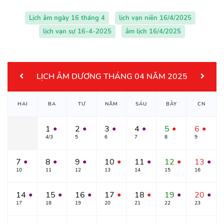
Lịch âm ngày 16 tháng 4
lịch vạn niên 16/4/2025
lịch vạn sự 16-4-2025
âm lịch 16/4/2025
LỊCH ÂM DƯƠNG THÁNG 04 NĂM 2025
HAI
BA
TƯ
NĂM
SÁU
BẢY
CN
1
2
3
4
5
6
●
●
●
●
●
●
4/3
5
6
7
8
9
7
8
9
10
11
12
13
●
●
●
●
●
●
●
10
11
12
13
14
15
16
14
15
16
17
18
19
20
●
●
●
●
●
●
●
17
18
19
20
21
22
23