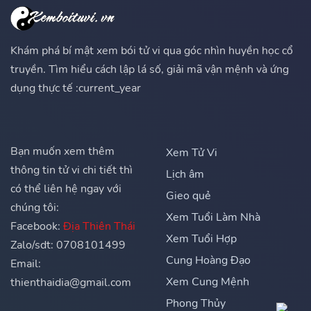
Khám phá bí mật xem bói tử vi qua góc nhìn huyền học cổ
truyền. Tìm hiểu cách lập lá số, giải mã vận mệnh và ứng
dụng thực tế :current_year
Bạn muốn xem thêm
Xem Tử Vi
thông tin tử vi chi tiết thì
Lịch âm
có thể liên hệ ngay với
Gieo quẻ
chúng tôi:
Xem Tuổi Làm Nhà
Facebook:
Địa Thiên Thái
Xem Tuổi Hợp
Zalo/sdt: 0708101499
Cung Hoàng Đạo
Email:
Xem Cung Mệnh
thienthaidia@gmail.com
Phong Thủy