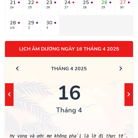
21
22
23
24
25
26
27
●
●
●
●
●
●
●
24
25
26
27
28
29
30
28
29
30
●
●
●
1/4
2
3
LỊCH ÂM DƯƠNG NGÀY 16 THÁNG 4 2025
THÁNG 4 2025
16
Tháng 4
Hy vọng và ước mơ không phải là lờ đi thực tế.