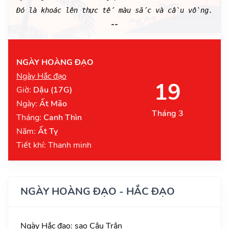
Đó là khoác lên thực tế màu sắc và cầu vồng.
--
NGÀY HOÀNG ĐẠO
Ngày Hắc đạo
19
Giờ:
Dậu (17G)
Ngày:
Ất Mão
Tháng 3
Tháng:
Canh Thìn
Năm:
Ất Tỵ
Tiết khí: Thanh minh
NGÀY HOÀNG ĐẠO - HẮC ĐẠO
Ngày Hắc đạo: sao Câu Trận