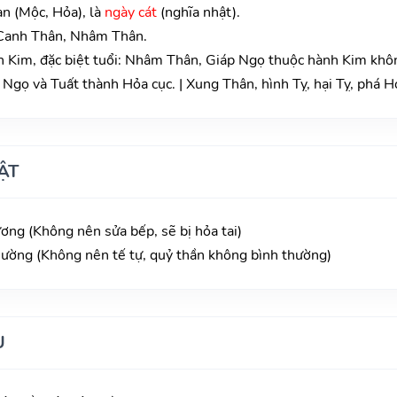
an (Mộc, Hỏa), là
ngày cát
(nghĩa nhật).
 Canh Thân, Nhâm Thân.
 Kim, đặc biệt tuổi: Nhâm Thân, Giáp Ngọ thuộc hành Kim khô
gọ và Tuất thành Hỏa cục. | Xung Thân, hình Tỵ, hại Tỵ, phá Hợ
ẬT
ương (Không nên sửa bếp, sẽ bị hỏa tai)
hường (Không nên tế tự, quỷ thần không bình thường)
U