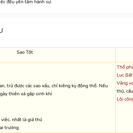
iệc đều yên tâm hành sự.
Ư
Sao Tốt
Thổ phủ
Lục Bất
Vãng vo
oan, trừ được các sao xấu, chỉ kiêng kỵ động thổ. Nếu
thú, cầu
 ngày thiên xá gặp sinh khí
Lôi côn
việc, nhất là giá thú
hai trương