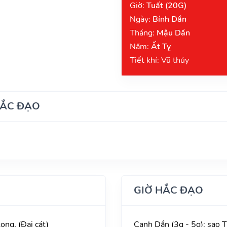
Giờ:
Tuất (20G)
Ngày:
Bính Dần
Tháng:
Mậu Dần
Năm:
Ất Tỵ
Tiết khí: Vũ thủy
HẮC ĐẠO
GIỜ HẮC ĐẠO
ong, (Đại cát)
Canh Dần (3g - 5g): sao 