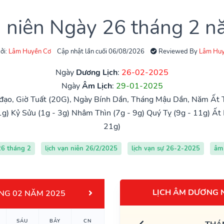
n niên Ngày 26 tháng 2 
ởi:
Lâm Huyền Cơ
Cập nhật lần cuối 06/08/2026
Reviewed By
Lâm Huy
Ngày
Dương Lịch
:
26-02-2025
Ngày
Âm Lịch
:
29-01-2025
đạo, Giờ Tuất (20G), Ngày Bính Dần, Tháng Mậu Dần, Năm Ất T
1g)
Kỷ Sửu (1g - 3g)
Nhâm Thìn (7g - 9g)
Quý Tỵ (9g - 11g)
Ất 
21g)
26 tháng 2
lịch vạn niên 26/2/2025
lịch vạn sự 26-2-2025
âm 
LỊCH ÂM DƯƠNG 
NG 02 NĂM 2025
SÁU
BẢY
CN