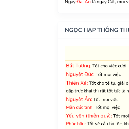
Ngày
Đại An
là ngày Cát, mọi v
NGỌC HẠP THÔNG TH
Bất Tương:
Tốt cho việc cưới.
Nguyệt Đức:
Tốt mọi việc
Thiên Xá:
Tốt cho tế tự, giải 
gặp trực khai thì rất tốt tức là
Nguyệt Ân:
Tốt mọi việc
Mãn đức tinh:
Tốt mọi việc
Yếu yên (thiên quý):
Tốt mọi 
Phúc hậu:
Tốt về cầu tài lộc, k