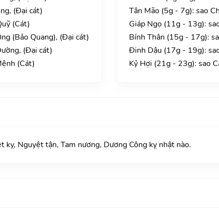
g, (Đại cát)
Tân Mão (5g - 7g): sao C
Quỹ (Cát)
Giáp Ngọ (11g - 13g): sa
ng (Bảo Quang), (Đại cát)
Bính Thân (15g - 17g): s
ường, (Đại cát)
Đinh Dậu (17g - 19g): s
Mệnh (Cát)
Kỷ Hợi (21g - 23g): sao C
kỵ, Nguyệt tận, Tam nương, Dương Công kỵ nhật nào.