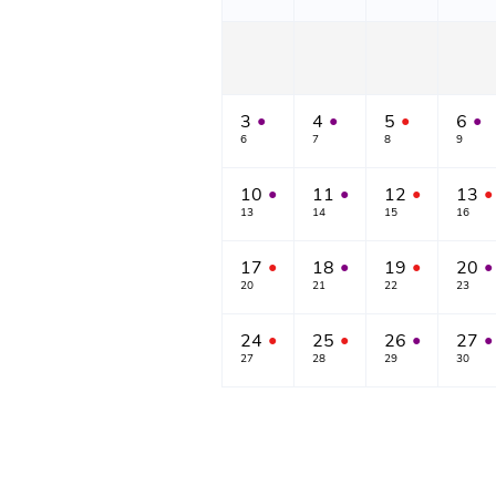
3
4
5
6
●
●
●
●
6
7
8
9
10
11
12
13
●
●
●
●
13
14
15
16
17
18
19
20
●
●
●
●
20
21
22
23
24
25
26
27
●
●
●
●
27
28
29
30