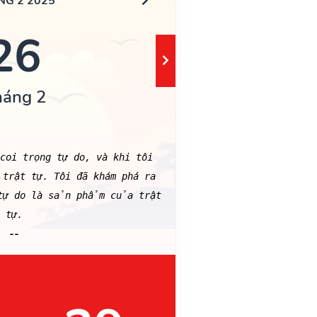
NG 2 2025
26
háng 2
coi trọng tự do, và khi tôi
trật tự. Tôi đã khám phá ra
 tự do là sản phẩm của trật
tự.
--