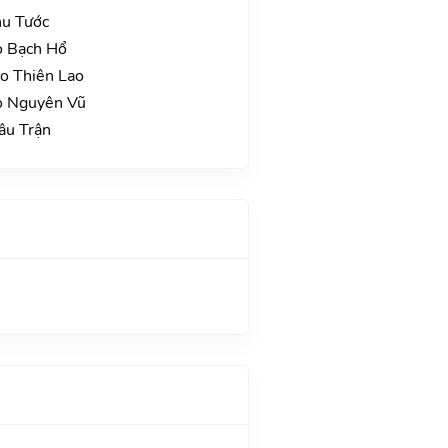
hu Tước
o Bạch Hổ
ao Thiên Lao
ao Nguyên Vũ
âu Trận