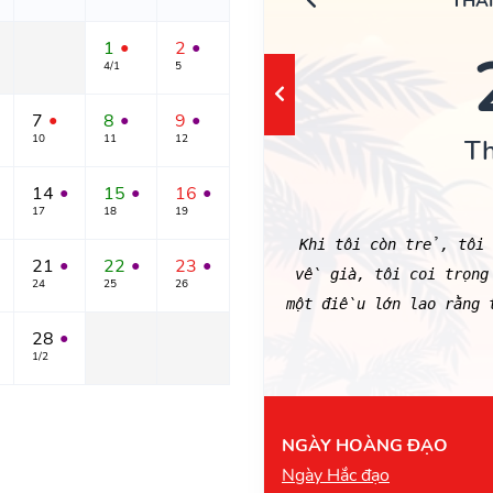
THÁ
1
2
●
●
4/1
5
7
8
9
●
●
●
10
11
12
T
14
15
16
●
●
●
17
18
19
Khi tôi còn trẻ, tôi 
21
22
23
●
●
●
về già, tôi coi trọng 
24
25
26
một điều lớn lao rằng
28
●
1/2
NGÀY HOÀNG ĐẠO
Ngày Hắc đạo