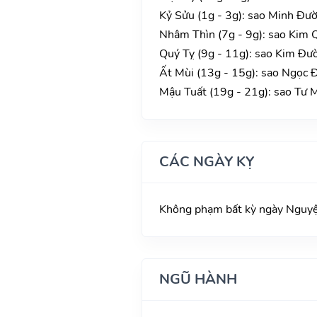
Kỷ Sửu (1g - 3g): sao Minh Đườn
Nhâm Thìn (7g - 9g): sao Kim 
Quý Tỵ (9g - 11g): sao Kim Đườ
Ất Mùi (13g - 15g): sao Ngọc Đ
Mậu Tuất (19g - 21g): sao Tư 
CÁC NGÀY KỴ
Không phạm bất kỳ ngày Nguyệt 
NGŨ HÀNH