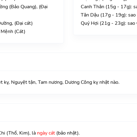
ờng (Bảo Quang), (Đại
Canh Thân (15g - 17g): s
Tân Dậu (17g - 19g): sa
ường, (Đại cát)
Quý Hợi (21g - 23g): sao
 Mệnh (Cát)
kỵ, Nguyệt tận, Tam nương, Dương Công kỵ nhật nào.
hi (Thổ, Kim), là
ngày cát
(bảo nhật).