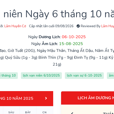
n niên Ngày 6 tháng 10 
ởi:
Lâm Huyền Cơ
Cập nhật lần cuối 09/08/2026
Reviewed By
Lâm Huy
Ngày
Dương Lịch
:
06-10-2025
Ngày
Âm Lịch
:
15-08-2025
đạo, Giờ Tuất (20G), Ngày Mậu Thân, Tháng Ất Dậu, Năm Ất Tỵ
g)
Quý Sửu (1g - 3g)
Bính Thìn (7g - 9g)
Đinh Tỵ (9g - 11g)
Kỷ
21g)
6 tháng 10
lịch vạn niên 6/10/2025
lịch vạn sự 6-10-2025
âm 
LỊCH ÂM DƯƠNG 
NG 10 NĂM 2025
SÁU
BẢY
CN