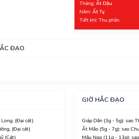
Tháng:
Ất Dậu
Năm:
Ất Tỵ
Tiết khí: Thu phân
HẮC ĐẠO
GIỜ HẮC ĐẠO
Long, (Đại cát)
Giáp Dần (3g - 5g): sao T
ờng, (Đại cát)
Ất Mão (5g - 7g): sao Ch
uỹ (Cát)
Mậu Ngọ (11g - 13g): sa