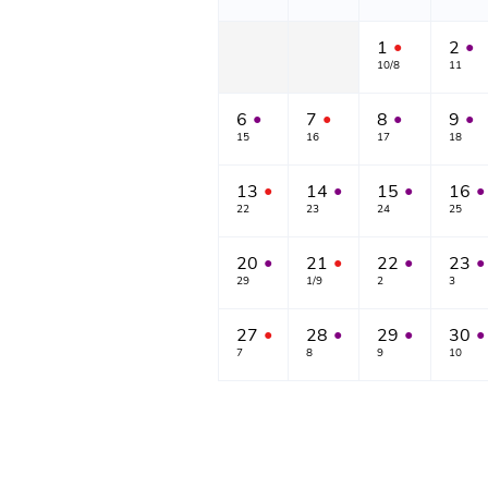
1
2
●
●
10/8
11
6
7
8
9
●
●
●
●
15
16
17
18
13
14
15
16
●
●
●
●
22
23
24
25
20
21
22
23
●
●
●
●
29
1/9
2
3
27
28
29
30
●
●
●
●
7
8
9
10