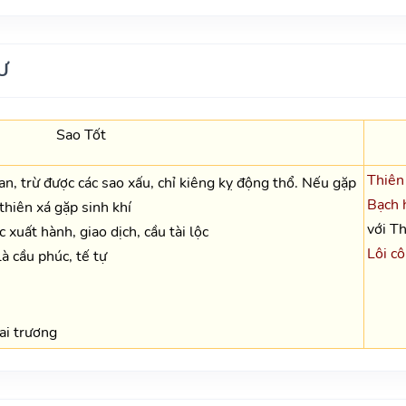
Ư
Sao Tốt
Thiên
oan, trừ được các sao xấu, chỉ kiêng kỵ động thổ. Nếu gặp
Bạch 
 thiên xá gặp sinh khí
với Th
 xuất hành, giao dịch, cầu tài lộc
Lôi cô
à cầu phúc, tế tự
hai trương