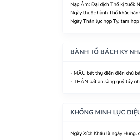
Nạp Âm: Đại dịch Thổ kị tuổi:
Ngày thuộc hành Thổ khắc hành
Ngày Thân lục hợp Tỵ, tam hợp T
BÀNH TỔ BÁCH KỴ NH
- MẬU bất thụ điền điền chủ bấ
- THÂN bất an sàng quỷ túy nh
KHỔNG MINH LỤC DIỆ
Ngày Xích Khẩu là ngày Hung, đ