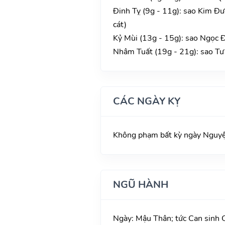
Đinh Tỵ (9g - 11g): sao Kim Đư
cát)
Kỷ Mùi (13g - 15g): sao Ngọc Đ
Nhâm Tuất (19g - 21g): sao Tư
CÁC NGÀY KỴ
Không phạm bất kỳ ngày Nguyệt 
NGŨ HÀNH
Ngày: Mậu Thân; tức Can sinh C