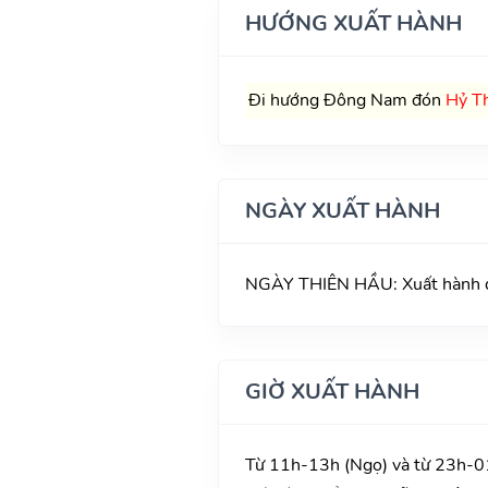
HƯỚNG XUẤT HÀNH
Đi hướng Đông Nam đón
Hỷ T
NGÀY XUẤT HÀNH
NGÀY THIÊN HẦU: Xuất hành dù í
GIỜ XUẤT HÀNH
Từ 11h-13h (Ngọ) và từ 23h-01