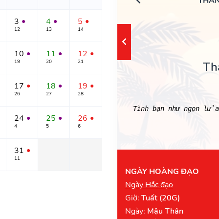
THÁN
3
4
5
●
●
●
12
13
14
10
11
12
●
●
●
19
20
21
Th
17
18
19
●
●
●
26
27
28
Tình bạn như ngọn lửa
24
25
26
●
●
●
4
5
6
31
●
11
NGÀY HOÀNG ĐẠO
Ngày Hắc đạo
Giờ:
Tuất (20G)
Ngày:
Mậu Thân