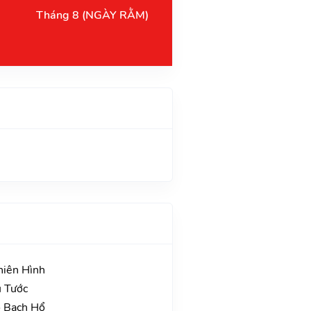
Tháng 8
(NGÀY RẰM)
hiên Hình
u Tước
o Bạch Hổ