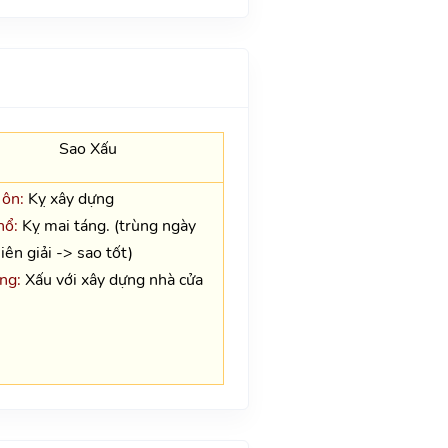
Sao Xấu
 ôn:
Kỵ xây dựng
hổ:
Kỵ mai táng. (trùng ngày
iên giải -> sao tốt)
ng:
Xấu với xây dựng nhà cửa