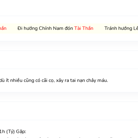
hần
Đi hướng Chính Nam đón
Tài Thần
Tránh hướng Lê
t nhiều cũng có cãi cọ, xảy ra tai nạn chảy máu.
h (Tý) Gặp: