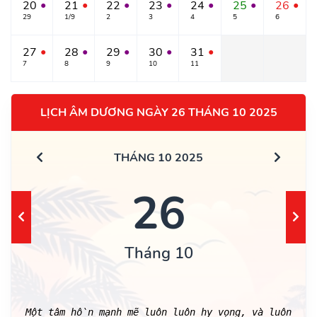
20
21
22
23
24
25
26
●
●
●
●
●
●
●
29
1/9
2
3
4
5
6
27
28
29
30
31
●
●
●
●
●
7
8
9
10
11
LỊCH ÂM DƯƠNG NGÀY 26 THÁNG 10 2025
THÁNG 10 2025
26
Tháng 10
Một tâm hồn mạnh mẽ luôn luôn hy vọng, và luôn