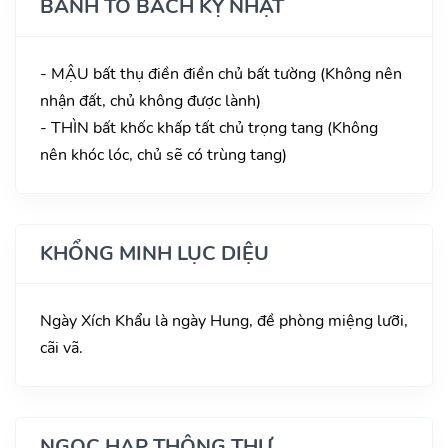
BÀNH TỔ BÁCH KỴ NHẬT
- MẬU bất thụ điền điền chủ bất tường (Không nên
nhận đất, chủ không được lành)
- THÌN bất khốc khấp tất chủ trọng tang (Không
nên khóc lóc, chủ sẽ có trùng tang)
KHỔNG MINH LỤC DIỆU
Ngày Xích Khẩu là ngày Hung, đề phòng miệng lưỡi,
cãi vã.
NGỌC HẠP THÔNG THƯ