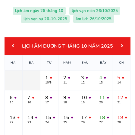
Lịch âm ngày 26 tháng 10
lịch vạn niên 26/10/2025
lịch vạn sự 26-10-2025
âm lịch 26/10/2025
LỊCH ÂM DƯƠNG THÁNG 10 NĂM 2025
HAI
BA
TƯ
NĂM
SÁU
BẢY
CN
1
2
3
4
5
●
●
●
●
●
10/8
11
12
13
14
6
7
8
9
10
11
12
●
●
●
●
●
●
●
15
16
17
18
19
20
21
13
14
15
16
17
18
19
●
●
●
●
●
●
●
22
23
24
25
26
27
28