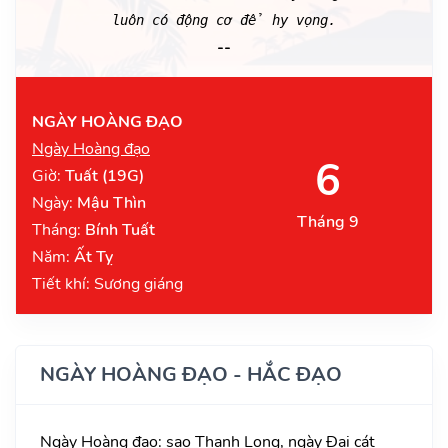
luôn có động cơ để hy vọng.
--
NGÀY HOÀNG ĐẠO
Ngày Hoàng đạo
6
Giờ:
Tuất (19G)
Ngày:
Mậu Thìn
Tháng 9
Tháng:
Bính Tuất
Năm:
Ất Tỵ
Tiết khí: Sương giáng
NGÀY HOÀNG ĐẠO - HẮC ĐẠO
Ngày Hoàng đạo: sao Thanh Long, ngày Đại cát