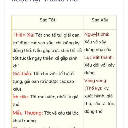
Sao Tốt
Sao Xấu
Nguyệt phá:
Thiên Xá:
Tốt cho tế tự, giải oan,
Xấu về xây
trừ được các sao xấu, chỉ kiêng kỵ
dựng nhà cửa
động thổ. Nếu gặp trực khai thì rất
Lục Bất thành:
tốt tức là ngày thiên xá gặp sinh
Xấu đối với xây
khí
dựng
Giải thần:
Tốt cho việc tế tự,tố
Vãng vong
tụng, gải oan (trừ được các sao
(Thổ kỵ):
Kỵ
xấu)
xuất hành, giá
Ích Hậu:
Tốt mọi việc, nhất là giá
thú, cầu tài lộc,
thú
động thổ
Mẫu Thương:
Tốt về cầu tài lộc,
khai trương