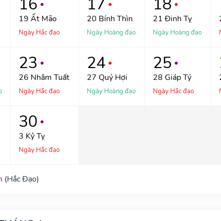
16
17
18
●
●
●
19
Ất Mão
20
Bính Thìn
21
Đinh Tỵ
Ngày Hắc đạo
Ngày Hoàng đạo
Ngày Hoàng đạo
23
24
25
●
●
●
26
Nhâm Tuất
27
Quý Hợi
28
Giáp Tý
o
Ngày Hắc đạo
Ngày Hoàng đạo
Ngày Hắc đạo
30
●
3
Kỷ Tỵ
Ngày Hắc đạo
m
(Hắc Đạo)