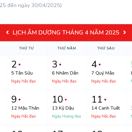
025 đến ngày 30/04/2025)
LỊCH ÂM DƯƠNG THÁNG 4 NĂM 2025
THỨ
TƯ
THỨ
NĂM
THỨ
SÁU
2
3
4
●
●
●
5
Tân Sửu
6
Nhâm Dần
7
Quý Mão
Ngày Hắc đạo
Ngày Hắc đạo
Ngày Hắc đạo
9
10
11
●
●
●
12
Mậu Thân
13
Kỷ Dậu
14
Canh Tuất
Ngày Hắc đạo
Ngày Hoàng đạo
Ngày Hắc đạo