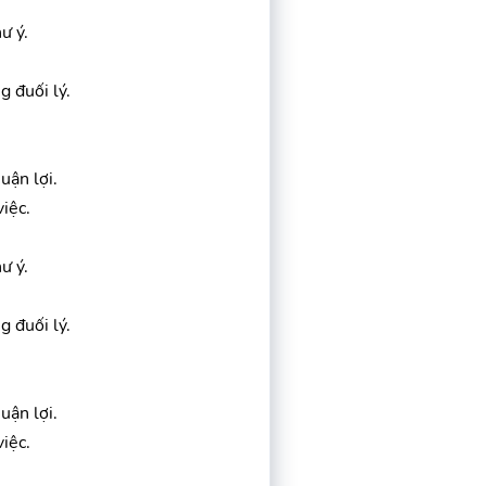
ư ý.
g đuối lý.
uận lợi.
iệc.
ư ý.
g đuối lý.
uận lợi.
iệc.