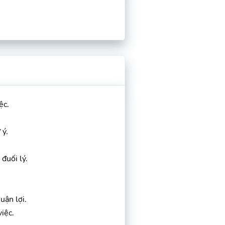
ệc.
 ý.
đuối lý.
uận lợi.
iệc.