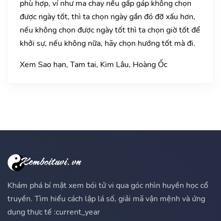
phù hợp, ví như ma chay nếu gấp gáp không chọn
được ngày tốt, thì ta chọn ngày gần đó đỡ xấu hơn,
nếu không chọn được ngày tốt thì ta chọn giờ tốt để
khởi sự, nếu không nữa, hãy chọn hướng tốt mà đi.
Xem Sao hạn, Tam tai, Kim Lâu, Hoàng Ốc
Khám phá bí mật xem bói tử vi qua góc nhìn huyền học cổ
truyền. Tìm hiểu cách lập lá số, giải mã vận mệnh và ứng
dụng thực tế :current_year