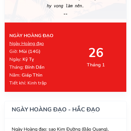
hy vọng làm nên.
--
NGÀY HOÀNG ĐẠO
Ngày Hoàng đạo
26
Giờ:
Mùi (14G)
Ngày:
Kỷ Tỵ
Tháng 1
Tháng:
Bính Dần
Năm:
Giáp Thìn
Tiết khí: Kinh trập
NGÀY HOÀNG ĐẠO - HẮC ĐẠO
Ngày Hoàng đạo: sao Kim Đường (Bảo Quang),