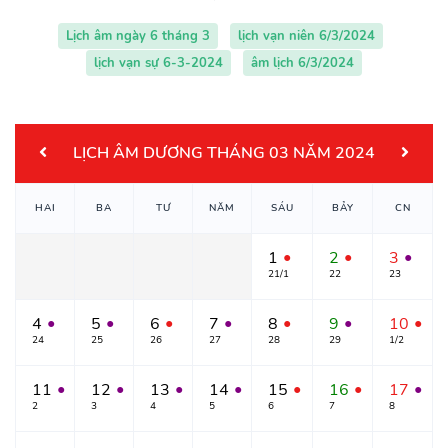
Lịch âm ngày 6 tháng 3
lịch vạn niên 6/3/2024
lịch vạn sự 6-3-2024
âm lịch 6/3/2024
LỊCH ÂM DƯƠNG THÁNG 03 NĂM 2024
HAI
BA
TƯ
NĂM
SÁU
BẢY
CN
1
2
3
●
●
●
21/1
22
23
4
5
6
7
8
9
10
●
●
●
●
●
●
●
24
25
26
27
28
29
1/2
11
12
13
14
15
16
17
●
●
●
●
●
●
●
2
3
4
5
6
7
8