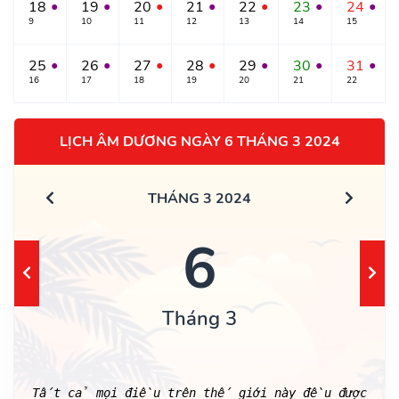
18
19
20
21
22
23
24
●
●
●
●
●
●
●
9
10
11
12
13
14
15
25
26
27
28
29
30
31
●
●
●
●
●
●
●
16
17
18
19
20
21
22
LỊCH ÂM DƯƠNG NGÀY 6 THÁNG 3 2024
THÁNG 3 2024
6
Tháng 3
Tất cả mọi điều trên thế giới này đều được