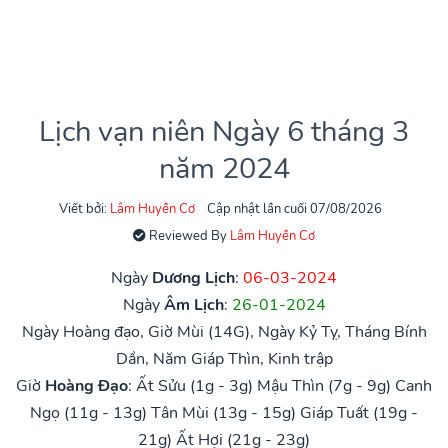
Lịch vạn niên Ngày 6 tháng 3
năm 2024
Viết bởi:
Lâm Huyền Cơ
Cập nhật lần cuối 07/08/2026
Reviewed By
Lâm Huyền Cơ
Ngày
Dương Lịch
:
06-03-2024
Ngày
Âm Lịch
:
26-01-2024
Ngày Hoàng đạo, Giờ Mùi (14G), Ngày Kỷ Tỵ, Tháng Bính
Dần, Năm Giáp Thìn, Kinh trập
Giờ
Hoàng Đạo
:
Ất Sửu (1g - 3g)
Mậu Thìn (7g - 9g)
Canh
Ngọ (11g - 13g)
Tân Mùi (13g - 15g)
Giáp Tuất (19g -
21g)
Ất Hợi (21g - 23g)