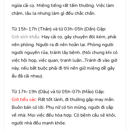
ngừa cãi cọ. Miệng tiếng rất tầm thường. Việc làm
chậm, lâu la nhưng làm gì đều chắc chắn.
Từ 15h-17h (Thân) và từ 03h-05h (Dần) Gặp:
Giờ xích khẩu:
Hay cãi cọ, gây chuyện đói kém, phải
nên phòng. Người ra đi nên hoãn lại. Phòng người
người nguyền rủa, tránh lây bệnh. (Nói chung khi có
việc hội họp, việc quan, tranh luận…Tránh đi vào giờ
này, nếu bắt buộc phải đi thì nên giữ miệng dễ gây
ẩu đả cãi nhau).
Từ 17h-19h (Dậu) và từ 05h-07h (Mão) Gặp:
Giờ tiểu các:
Rất tốt lành, đi thường gặp may mắn.
Buôn bán có lời. Phụ nữ có tin mừng, người đi sắp
về nhà. Mọi việc đều hòa hợp. Có bệnh cầu sẽ khỏi,
người nhà đều mạnh khỏe.