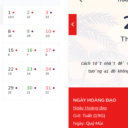
THÁ
1
2
3
●
●
●
21/1
22
23
8
9
10
●
●
●
28
29
1/2
T
15
16
17
●
●
●
6
7
8
Cách tốt nhất để tì
22
23
24
●
●
●
tưởng ai đó khôn
13
14
15
29
30
31
●
●
●
20
21
22
NGÀY HOÀNG ĐẠO
Ngày Hoàng đạo
Giờ:
Tuất (19G)
Ngày:
Quý Mùi