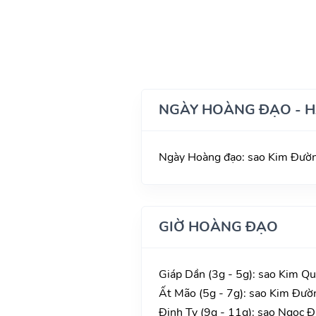
NGÀY HOÀNG ĐẠO - 
Ngày Hoàng đạo: sao Kim Đường
GIỜ HOÀNG ĐẠO
Giáp Dần (3g - 5g): sao Kim Qu
Ất Mão (5g - 7g): sao Kim Đườn
Đinh Tỵ (9g - 11g): sao Ngọc Đ