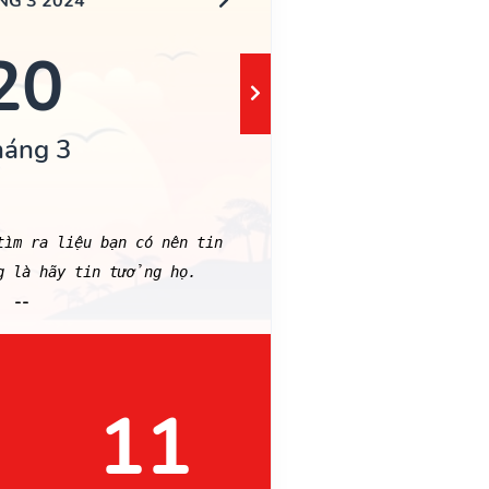
NG 3 2024
20
háng 3
m ra liệu bạn có nên tin
g là hãy tin tưởng họ.
--
11