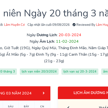
n niên Ngày 20 tháng 3 
ởi:
Lâm Huyền Cơ
Cập nhật lần cuối 09/08/2026
Reviewed By
Lâm Huy
Ngày
Dương Lịch
:
20-03-2024
Ngày
Âm Lịch
:
11-02-2024
, Giờ Tuất (19G), Ngày Quý Mùi, Tháng Đinh Mão, Năm Giáp 
5g)
Ất Mão (5g - 7g)
Đinh Tỵ (9g - 11g)
Canh Thân (15g - 17g
(21g - 23g)
20 tháng 3
lịch vạn niên 20/3/2024
lịch vạn sự 20-3-2024
âm 
LỊCH ÂM DƯƠNG 
NG 03 NĂM 2024
SÁU
BẢY
CN