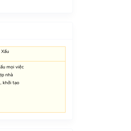
 Xấu
Xấu mọi việc
ợp nhà
, khởi tạo