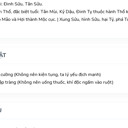
i: Đinh Sửu, Tân Sửu.
Thổ, đặc biệt tuổi: Tân Mùi, Kỷ Dậu, Đinh Tỵ thuộc hành Thổ 
Mão và Hợi thành Mộc cục. | Xung Sửu, hình Sửu, hại Tý, phá Tu
ẬT
 cường (Không nên kiện tụng, ta lý yếu địch mạnh)
ập tràng (Không nên uống thuốc, khí độc ngấm vào ruột)
U