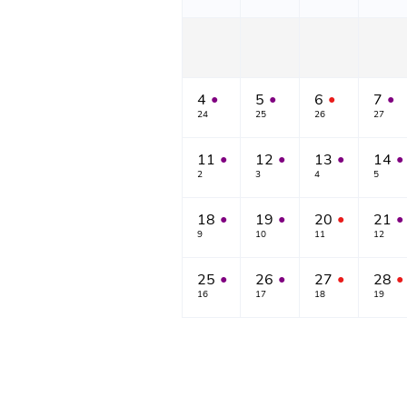
4
5
6
7
●
●
●
●
24
25
26
27
11
12
13
14
●
●
●
●
2
3
4
5
18
19
20
21
●
●
●
●
9
10
11
12
25
26
27
28
●
●
●
●
16
17
18
19