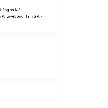
không sợ Mộc.
ất, tuyệt Sửu. Tam Sát kị