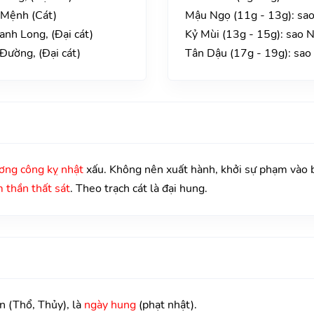
 Mệnh (Cát)
Mậu Ngọ (11g - 13g): sao
nh Long, (Đại cát)
Kỷ Mùi (13g - 15g): sao 
Đường, (Đại cát)
Tân Dậu (17g - 19g): sao
ơng công kỵ nhật
xấu. Không nên xuất hành, khởi sự phạm vào bấ
 thần thất sát
. Theo trạch cát là đại hung.
n (Thổ, Thủy), là
ngày hung
(phạt nhật).