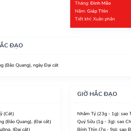
Tháng:
Đinh Mão
Năm:
Giáp Thìn
Tiết khí: Xuân phân
HẮC ĐẠO
 (Bảo Quang), ngày Đại cát
GIỜ HẮC ĐẠO
ỹ (Cát)
Nhâm Tý (23g - 1g): sao 
g (Bảo Quang), (Đại cát)
Quý Sửu (1g - 3g): sao C
ường, (Đại cát)
Bính Thìn (7g - 9g): sao 