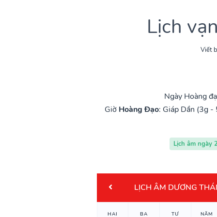
Lịch vạ
Viết b
Ngày Hoàng đạo
Giờ
Hoàng Đạo
:
Giáp Dần (3g - 
Lịch âm ngày 
LỊCH ÂM DƯƠNG THÁ
HAI
BA
TƯ
NĂM