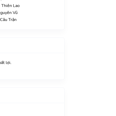
 Thiên Lao
Nguyên Vũ
 Câu Trận
t lợi.