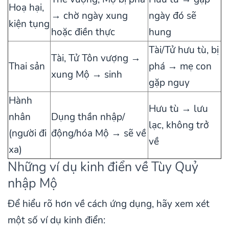
Hoạ hại,
→ chờ ngày xung
ngày đó sẽ
kiện tụng
hoặc điền thực
hung
Tài/Tử hưu tù, bị
Tài, Tử Tôn vượng →
Thai sản
phá → mẹ con
xung Mộ → sinh
gặp nguy
Hành
Hưu tù → lưu
nhân
Dụng thần nhập/
lạc, không trở
(người đi
động/hóa Mộ → sẽ về
về
xa)
Những ví dụ kinh điển về Tùy Quỷ
nhập Mộ
Để hiểu rõ hơn về cách ứng dụng, hãy xem xét
một số ví dụ kinh điển: