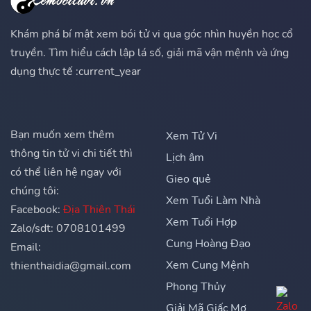
Khám phá bí mật xem bói tử vi qua góc nhìn huyền học cổ
truyền. Tìm hiểu cách lập lá số, giải mã vận mệnh và ứng
dụng thực tế :current_year
Bạn muốn xem thêm
Xem Tử Vi
thông tin tử vi chi tiết thì
Lịch âm
có thể liên hệ ngay với
Gieo quẻ
chúng tôi:
Xem Tuổi Làm Nhà
Facebook:
Địa Thiên Thái
Xem Tuổi Hợp
Zalo/sdt: 0708101499
Cung Hoàng Đạo
Email:
Xem Cung Mệnh
thienthaidia@gmail.com
Phong Thủy
Giải Mã Giấc Mơ