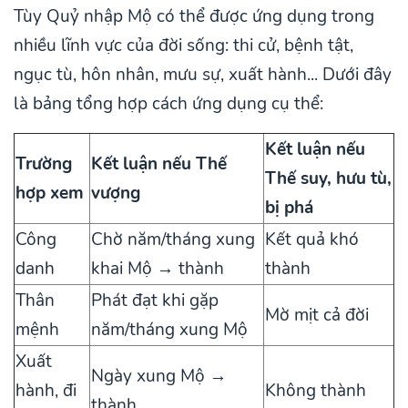
Tùy Quỷ nhập Mộ có thể được ứng dụng trong
nhiều lĩnh vực của đời sống: thi cử, bệnh tật,
ngục tù, hôn nhân, mưu sự, xuất hành... Dưới đây
là bảng tổng hợp cách ứng dụng cụ thể:
Kết luận nếu
Trường
Kết luận nếu Thế
Thế suy, hưu tù,
hợp xem
vượng
bị phá
Công
Chờ năm/tháng xung
Kết quả khó
danh
khai Mộ → thành
thành
Thân
Phát đạt khi gặp
Mờ mịt cả đời
mệnh
năm/tháng xung Mộ
Xuất
Ngày xung Mộ →
hành, đi
Không thành
thành