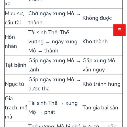
xa
Mưu sự,
Chờ ngày xung Mộ →
Không được
cầu tài
thành
Tài sinh Thế, Thế
Hôn
vượng → ngày xung
Khó thành
nhân
Mộ → thành
Gặp ngày xung Mộ →
Gặp xung Mộ
Tật bệnh
lành
vẫn nguy
Gặp ngày xung Mộ →
Ngục tù
Khó tránh hung
được tha
Gia
Tài sinh Thế → xung
trạch, mồ
Tan gia bại sản
Mộ → phát
mả
Thế vượng, Mộ bị phá
Hưu tù → gặp