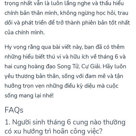
trọng nhất vẫn là luôn lắng nghe và thấu hiểu
chính bản thân mình, không ngừng học hỏi, trau
dồi và phát triển để trở thành phiên bản tốt nhất
của chính mình.
Hy vọng rằng qua bài viết này, bạn đã có thêm
những hiểu biết thú vị và hữu ích về tháng 6 và
hai cung hoàng đạo Song Tử, Cự Giải. Hãy luôn
yêu thương bản thân, sống với đam mê và tận
hưởng trọn vẹn những điều kỳ diệu mà cuộc
sống mang lại nhé!
FAQs
1. Người sinh tháng 6 cung nào thường
có xu hướng trì hoãn công việc?