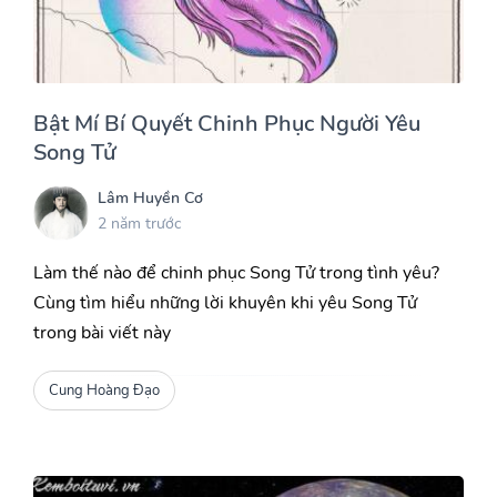
Bật Mí Bí Quyết Chinh Phục Người Yêu
Song Tử
Lâm Huyền Cơ
2 năm trước
Làm thế nào để chinh phục Song Tử trong tình yêu?
Cùng tìm hiểu những lời khuyên khi yêu Song Tử
trong bài viết này
Cung Hoàng Đạo