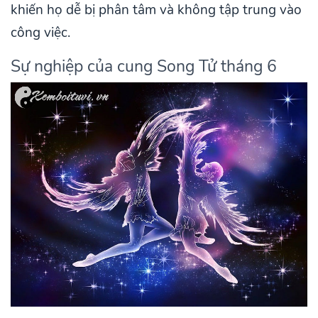
khiến họ dễ bị phân tâm và không tập trung vào
công việc.
Sự nghiệp của cung Song Tử tháng 6