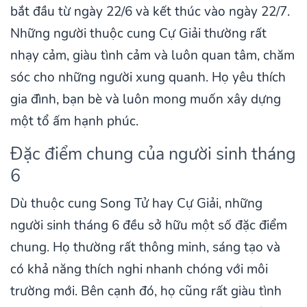
bắt đầu từ ngày 22/6 và kết thúc vào ngày 22/7.
Những người thuộc cung Cự Giải thường rất
nhạy cảm, giàu tình cảm và luôn quan tâm, chăm
sóc cho những người xung quanh. Họ yêu thích
gia đình, bạn bè và luôn mong muốn xây dựng
một tổ ấm hạnh phúc.
Đặc điểm chung của người sinh tháng
6
Dù thuộc cung Song Tử hay Cự Giải, những
người sinh tháng 6 đều sở hữu một số đặc điểm
chung. Họ thường rất thông minh, sáng tạo và
có khả năng thích nghi nhanh chóng với môi
trường mới. Bên cạnh đó, họ cũng rất giàu tình