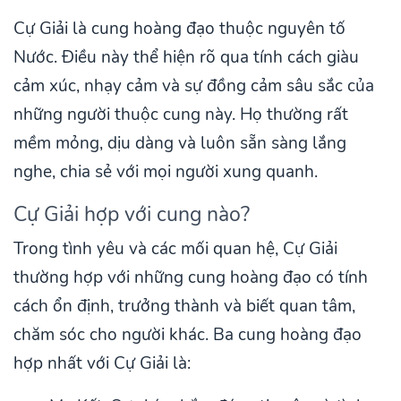
Cự Giải là cung hoàng đạo thuộc nguyên tố
Nước. Điều này thể hiện rõ qua tính cách giàu
cảm xúc, nhạy cảm và sự đồng cảm sâu sắc của
những người thuộc cung này. Họ thường rất
mềm mỏng, dịu dàng và luôn sẵn sàng lắng
nghe, chia sẻ với mọi người xung quanh.
Cự Giải hợp với cung nào?
Trong tình yêu và các mối quan hệ, Cự Giải
thường hợp với những cung hoàng đạo có tính
cách ổn định, trưởng thành và biết quan tâm,
chăm sóc cho người khác. Ba cung hoàng đạo
hợp nhất với Cự Giải là: