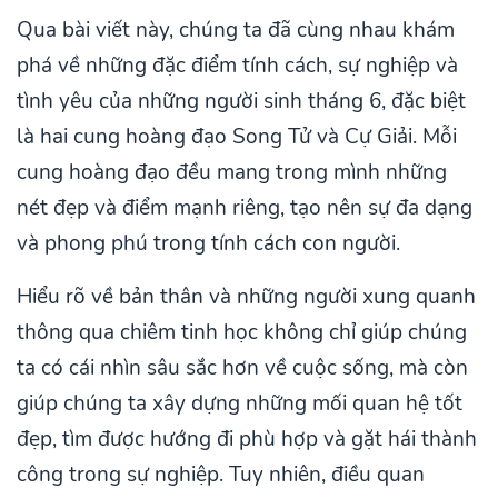
Qua bài viết này, chúng ta đã cùng nhau khám
phá về những đặc điểm tính cách, sự nghiệp và
tình yêu của những người sinh tháng 6, đặc biệt
là hai cung hoàng đạo Song Tử và Cự Giải. Mỗi
cung hoàng đạo đều mang trong mình những
nét đẹp và điểm mạnh riêng, tạo nên sự đa dạng
và phong phú trong tính cách con người.
Hiểu rõ về bản thân và những người xung quanh
thông qua chiêm tinh học không chỉ giúp chúng
ta có cái nhìn sâu sắc hơn về cuộc sống, mà còn
giúp chúng ta xây dựng những mối quan hệ tốt
đẹp, tìm được hướng đi phù hợp và gặt hái thành
công trong sự nghiệp. Tuy nhiên, điều quan