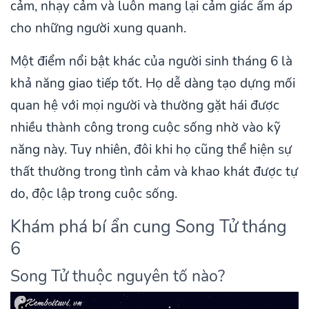
cảm, nhạy cảm và luôn mang lại cảm giác ấm áp
cho những người xung quanh.
Một điểm nổi bật khác của người sinh tháng 6 là
khả năng giao tiếp tốt. Họ dễ dàng tạo dựng mối
quan hệ với mọi người và thường gặt hái được
nhiều thành công trong cuộc sống nhờ vào kỹ
năng này. Tuy nhiên, đôi khi họ cũng thể hiện sự
thất thường trong tình cảm và khao khát được tự
do, độc lập trong cuộc sống.
Khám phá bí ẩn cung Song Tử tháng
6
Song Tử thuộc nguyên tố nào?