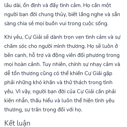
lâu dài, ổn định và đầy tình cảm. Họ cần một
người bạn đời chung thủy, biết lắng nghe và sẵn
sàng chia sẻ mọi buồn vui trong cuộc sống.
Khi yêu, Cự Giải sẽ dành trọn vẹn tình cảm và sự
chăm sóc cho người mình thương. Họ sẽ luôn ở
bên cạnh, hỗ trợ và động viên đối phương trong
mọi hoàn cảnh. Tuy nhiên, chính sự nhạy cảm và
dễ tổn thương cũng có thể khiến Cự Giải gặp
phải những khó khăn và thử thách trong tình
yêu. Vì vậy, người bạn đời của Cự Giải cần phải
kiên nhẫn, thấu hiểu và luôn thể hiện tình yêu
thương, sự trân trọng đối với họ.
Kết luận