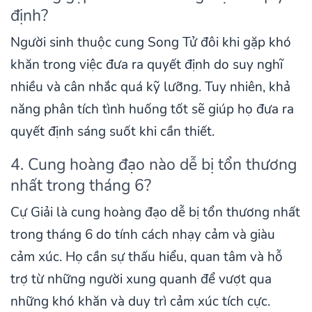
định?
Người sinh thuộc cung Song Tử đôi khi gặp khó
khăn trong việc đưa ra quyết định do suy nghĩ
nhiều và cân nhắc quá kỹ lưỡng. Tuy nhiên, khả
năng phân tích tình huống tốt sẽ giúp họ đưa ra
quyết định sáng suốt khi cần thiết.
4. Cung hoàng đạo nào dễ bị tổn thương
nhất trong tháng 6?
Cự Giải là cung hoàng đạo dễ bị tổn thương nhất
trong tháng 6 do tính cách nhạy cảm và giàu
cảm xúc. Họ cần sự thấu hiểu, quan tâm và hỗ
trợ từ những người xung quanh để vượt qua
những khó khăn và duy trì cảm xúc tích cực.