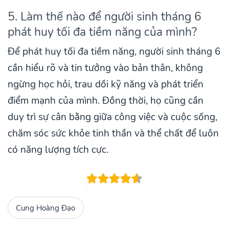
5. Làm thế nào để người sinh tháng 6
phát huy tối đa tiềm năng của mình?
Để phát huy tối đa tiềm năng, người sinh tháng 6
cần hiểu rõ và tin tưởng vào bản thân, không
ngừng học hỏi, trau dồi kỹ năng và phát triển
điểm mạnh của mình. Đồng thời, họ cũng cần
duy trì sự cân bằng giữa công việc và cuộc sống,
chăm sóc sức khỏe tinh thần và thể chất để luôn
có năng lượng tích cực.
Cung Hoàng Đạo