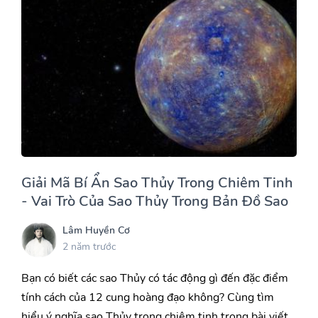
Giải Mã Bí Ẩn Sao Thủy Trong Chiêm Tinh
- Vai Trò Của Sao Thủy Trong Bản Đồ Sao
Lâm Huyền Cơ
2 năm trước
Bạn có biết các sao Thủy có tác động gì đến đặc điểm
tính cách của 12 cung hoàng đạo không? Cùng tìm
hiểu ý nghĩa sao Thủy trong chiêm tinh trong bài viết